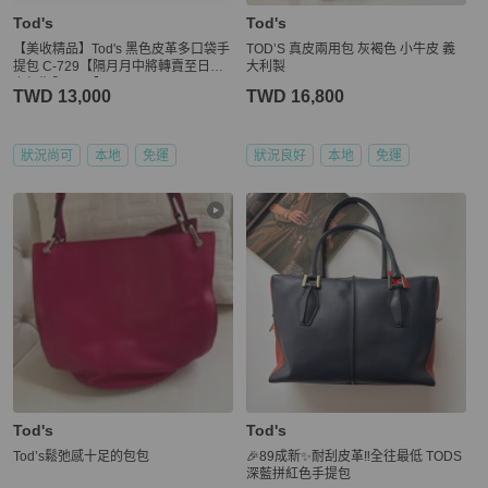
Tod's
Tod's
【美收精品】Tod's 黑色皮革多口袋手
TOD’S 真皮兩用包 灰褐色 小牛皮 義
提包 C-729【隔月月中將轉賣至日本
大利製
上架期限30天】
TWD 13,000
TWD 16,800
狀況尚可
本地
免運
狀況良好
本地
免運
Tod's
Tod's
Tod’s鬆弛感十足的包包
🎉89成新✨耐刮皮革‼️全往最低 TODS
深藍拼紅色手提包