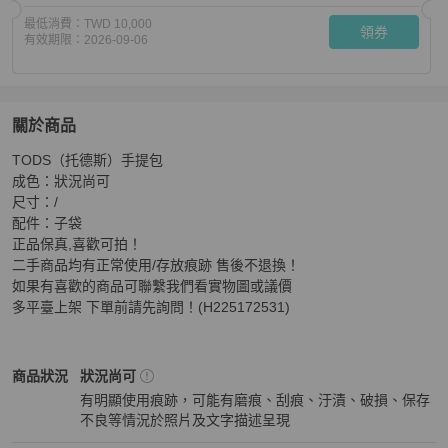
最低消費：
TWD 10,000
領券
有效期限：
2026-09-06
關於商品
關於
TODS（托德斯）手提包 

TODS（托德斯）手提包
商品詳情與購買須知
成色：狀況尚可 

尺寸：/ 

配件：子袋 

正品保真,喜歡可拍！ 

二手商品均有正常使用/存放痕跡 售後不退換！

如果有喜歡的商品可聯繫我們看實物圖或議價 

多平臺上架 下單前請先詢問！(H225172531)
Tod's
女包
商品狀態與細節
商品狀況
狀況尚可
有明顯使用痕跡，可能有磨痕、刮痕、汙漬、破損、保存
不良等情況於照片及文字描述呈現
狀況尚可