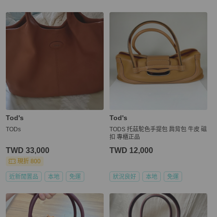
更多相似
Tod's
女包
推薦精品
Tod's
Tod's
TODs
TODS 托茲駝色手提包 肩背包 牛皮 磁
扣 專櫃正品
TWD 33,000
TWD 12,000
現折 800
近新閒置品
本地
免運
狀況良好
本地
免運