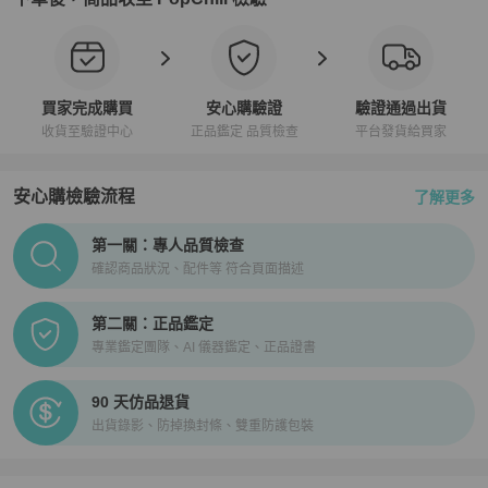
買家完成購買
安心購驗證
驗證通過出貨
收貨至驗證中心
正品鑑定 品質檢查
平台發貨給買家
安心購檢驗流程
了解更多
PopChill拍拍圈正品驗證、安心購檢驗流程介紹
第一關：專人品質檢查
確認商品狀況、配件等 符合頁面描述
第二關：正品鑑定
專業鑑定團隊、AI 儀器鑑定、正品證書
90 天仿品退貨
出貨錄影、防掉換封條、雙重防護包裝