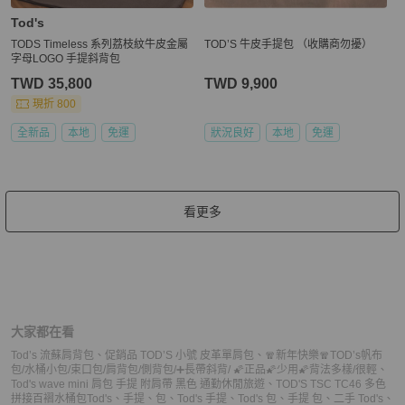
Tod's
TODS Timeless 系列荔枝紋牛皮金屬
TOD’S 牛皮手提包 （收購商勿擾）
字母LOGO 手提斜背包
TWD 35,800
TWD 9,900
現折 800
全新品
本地
免運
狀況良好
本地
免運
看更多
大家都在看
Tod’s 流蘇肩背包
、
促銷品 TOD’S 小號 皮革單肩包
、
🧣新年快樂🧣TOD’s帆布
包/水桶小包/束口包/肩背包/側背包/➕長帶斜背/ 🌠正品🌠少用🌠背法多樣/很輕
、
Tod's wave mini 肩包 手提 附肩帶 黑色 通勤休閒旅遊
、
TOD'S TSC TC46 多色
拼接百褶水桶包
Tod's
、
手提
、
包
、
Tod's 手提
、
Tod's 包
、
手提 包
、
二手 Tod's
、