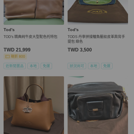
Tod's
Tod's
TOD's 精典純牛皮大型駝色托特包
TODS 丹寧拼接鱷魚壓紋皮革肩背手
提包 綠色
TWD 21,999
TWD 3,500
現折 800
近新閒置品
本地
免運
狀況尚可
本地
免運