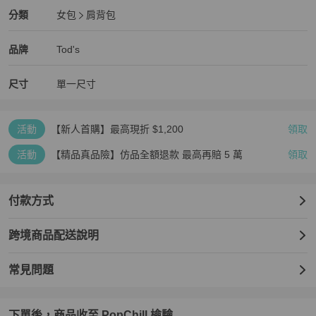
Tod's
女包
分類資訊
分類
女包
肩背包
女包
/
肩背包
推薦
Tod's
Tod's
精品
推薦清單
女包
品牌介紹
品牌
Tod's
尺寸
單一尺寸
活動
【新人首購】最高現折 $1,200
領取
活動
【精品真品險】仿品全額退款 最高再賠 5 萬
領取
付款方式
跨境商品配送說明
常見問題
下單後，商品收至 PopChill 檢驗