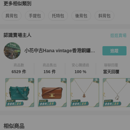
更多相似類別
更多
Tod's
女包
相似商品推薦
肩背包
手提包
托特包
後背包
斜背包
認識賣場主人
逛逛賣場
PopChill 拍拍圈嚴選賣家
小花中古Hana vintage香港銅鑼灣店
小花中古Hana vintage香港銅鑼灣店
追蹤
商品數
商品售出
安心購通過
聊聊回覆
6529 件
156 件
100 %
當天回覆
相似商品