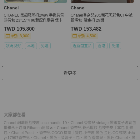
Chanel
Chanel
CHANEL 黑銀琺瑯扣2way 手提肩背
Chanel香奈兒20S粗花呢彩色CF中號
斜背包 23*15*4 98新配件塵袋 保卡
鏈條包 淺金扣 29開
TWD 105,800
TWD 153,482
現折 8,000
現折 4,500
狀況良好
本地
免運
近新閒置品
香港
免運
看更多
大家都在看
Chanel 珊瑚粉荔枝皮 coco handle 19
、
Chanel 香奈兒 vintage 黑銀盒子晚宴包
優雅永不過時 Rihanna同款🔥
、
Chanel 香奈兒 菱形壓紋 荔枝牛皮手拿包 化妝
包
、
Chanel Pouch
、
香奈兒 COCO 標誌手提包 小牛皮 黑色 金色 CC 標誌 正品
yk17997
香奈兒
、
Chanel
、
黑色
、
菜籃子
、
包
、
黑色 香奈兒
、
黑色 Chanel
、
黑