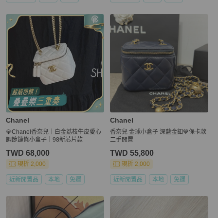
Chanel
Chanel
💎Chanel香奈兒｜白金荔枝牛皮愛心
香奈兒 金球小盒子 深藍金釦💙保卡款
調節鏈條小盒子｜98新芯片款
二手閒置
TWD 68,000
TWD 55,800
現折 2,000
現折 2,000
近新閒置品
本地
免運
近新閒置品
本地
免運