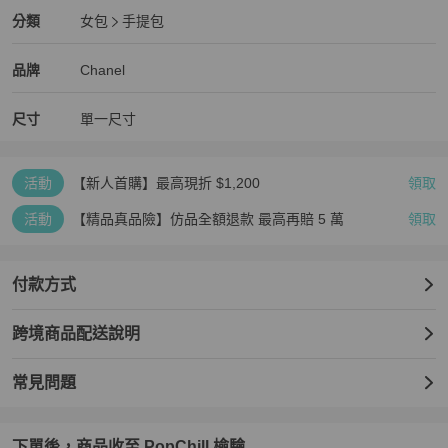
Chanel
女包
分類資訊
分類
女包
手提包
女包
/
手提包
推薦
Chanel
Chanel
精品
推薦清單
女包
品牌介紹
品牌
Chanel
尺寸
單一尺寸
活動
【新人首購】最高現折 $1,200
領取
活動
【精品真品險】仿品全額退款 最高再賠 5 萬
領取
付款方式
跨境商品配送說明
常見問題
下單後，商品收至 PopChill 檢驗