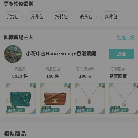
更多相似類別
更多
Chanel
女包
相似商品推薦
手提包
肩背包
托特包
後背包
斜背包
認識賣場主人
逛逛賣場
PopChill 拍拍圈嚴選賣家
小花中古Hana vintage香港銅鑼灣店
小花中古Hana vintage香港銅鑼灣店
追蹤
商品數
商品售出
安心購通過
聊聊回覆
6529 件
156 件
100 %
當天回覆
相似商品