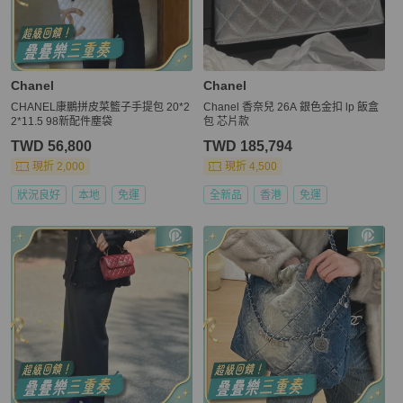
Chanel
Chanel
CHANEL康鵬拼皮菜籃子手提包 20*2
Chanel 香奈兒 26A 銀色金扣 lp 飯盒
2*11.5 98新配件塵袋
包 芯片款
TWD 56,800
TWD 185,794
現折 2,000
現折 4,500
狀況良好
本地
免運
全新品
香港
免運