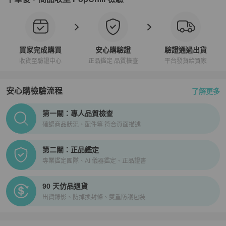
買家完成購買
安心購驗證
驗證通過出貨
收貨至驗證中心
正品鑑定 品質檢查
平台發貨給買家
安心購檢驗流程
了解更多
PopChill拍拍圈正品驗證、安心購檢驗流程介紹
第一關：專人品質檢查
確認商品狀況、配件等 符合頁面描述
第二關：正品鑑定
專業鑑定團隊、AI 儀器鑑定、正品證書
90 天仿品退貨
出貨錄影、防掉換封條、雙重防護包裝