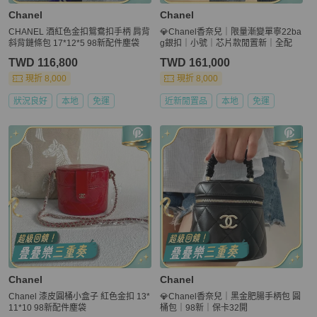
Chanel
Chanel
CHANEL 酒紅色金扣鴛鴦扣手柄 肩背
💎Chanel香奈兒｜限量漸變單寧22ba
斜背鏈條包 17*12*5 98新配件塵袋
g銀扣｜小號｜芯片款閒置新｜全配
TWD 116,800
TWD 161,000
現折 8,000
現折 8,000
狀況良好
本地
免運
近新閒置品
本地
免運
Chanel
Chanel
Chanel 漆皮圓桶小盒子 紅色金扣 13*
💎Chanel香奈兒｜黑金肥腸手柄包 圓
11*10 98新配件塵袋
桶包｜98新｜保卡32開