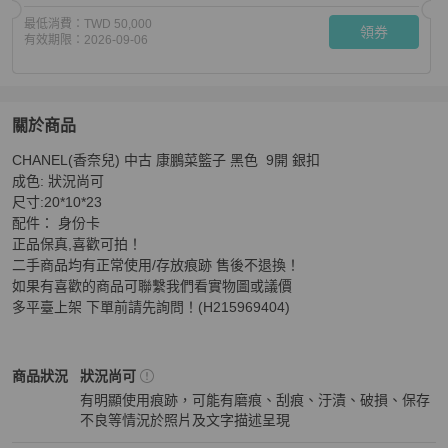
最低消費：
TWD 50,000
領券
有效期限：
2026-09-06
關於商品
關於
CHANEL(香奈兒) 中古 康鵬菜籃子 黑色  9開 銀扣

CHANEL(香奈兒) 中古 康鵬菜籃子 黑色 9開 銀扣
商品詳
成色: 狀況尚可 

尺寸:20*10*23 

配件： 身份卡 

正品保真,喜歡可拍！ 

二手商品均有正常使用/存放痕跡 售後不退換！

如果有喜歡的商品可聯繫我們看實物圖或議價 

多平臺上架 下單前請先詢問！(H215969404)
Chanel
女包
商品狀態與細節
商品狀況
狀況尚可
有明顯使用痕跡，可能有磨痕、刮痕、汙漬、破損、保存
不良等情況於照片及文字描述呈現
狀況尚可