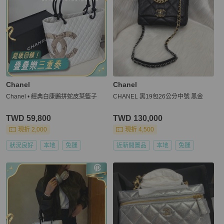
Chanel
Chanel
Chanel • 經典白康鵬拼蛇皮菜籃子
CHANEL 黑19包26公分中號 黑金
TWD 59,800
TWD 130,000
現折 2,000
現折 4,500
狀況良好
本地
免運
近新閒置品
本地
免運