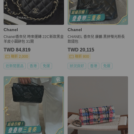
Chanel
Chanel
Chanel香奈兒 時來運轉 22C新款黑金
CHANEL 香奈兒 康鵬 黑拼螢光粉長
羊皮小圓餅包 31開
款錢包
TWD 84,819
TWD 20,115
現折 2,000
現折 800
近新閒置品
香港
免運
狀況良好
香港
免運