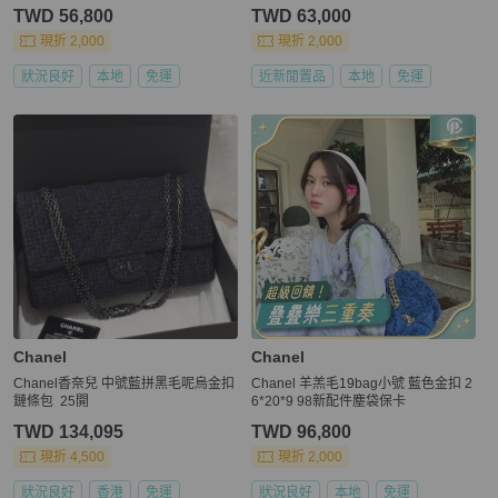
TWD 56,800
TWD 63,000
現折 2,000
現折 2,000
狀況良好
本地
免運
近新閒置品
本地
免運
Chanel
Chanel
Chanel香奈兒 中號藍拼黑毛呢烏金扣
Chanel 羊羔毛19bag小號 藍色金扣 2
鏈條包 25開
6*20*9 98新配件塵袋保卡
TWD 134,095
TWD 96,800
現折 4,500
現折 2,000
狀況良好
香港
免運
狀況良好
本地
免運