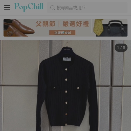
搜尋商品或用戶
1
/
6