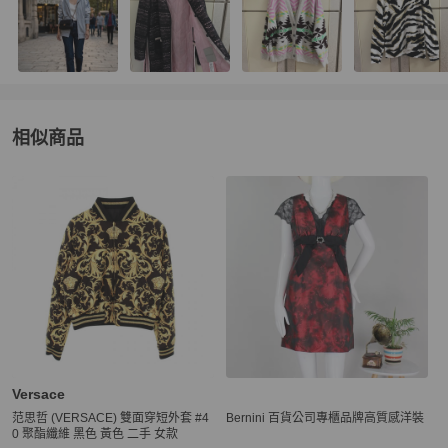
相似商品
更多相似
女裝
推薦精品
Versace
范思哲 (VERSACE) 雙面穿短外套 #4
Bernini 百貨公司專櫃品牌高質感洋裝
0 聚酯纖維 黑色 黃色 二手 女款