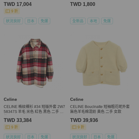
TWD 17,004
TWD 1,800
9 折
狀況良好
日本
免運
全新品
本地
免運
Celine
Celine
CELINE 格紋襯衫 #34 短版外套 2W7
CELINE Bouclnatte 短袖粗花呢外套
58347S 羊毛 米色 紅色 黑色 二手 女
無色羊毛棉混紡 黃色 二手 女款
款
TWD 33,384
TWD 39,936
9 折
9 折
狀況良好
日本
免運
狀況良好
日本
免運