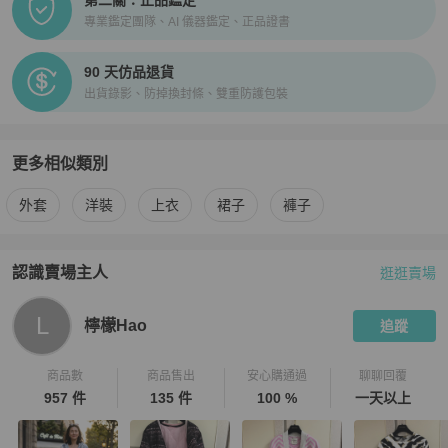
第二關：正品鑑定
專業鑑定團隊、AI 儀器鑑定、正品證書
90 天仿品退貨
出貨錄影、防掉換封條、雙重防護包裝
更多相似類別
更多
女裝
相似商品推薦
外套
洋裝
上衣
裙子
褲子
認識賣場主人
逛逛賣場
PopChill 拍拍圈嚴選賣家
檸檬Hao
介紹
L
檸檬Hao
追蹤
商品數
商品售出
安心購通過
聊聊回覆
957 件
135 件
100 %
一天以上