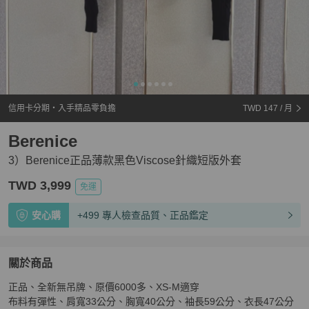
信用卡分期・入手精品零負擔
TWD 147
/ 月
Berenice
3）Berenice正品薄款黑色Viscose針織短版外套
TWD 3,999
免運
安心購
+499 專人檢查品質、正品鑑定
關於商品
關於
正品、全新無吊牌、原價6000多、XS-M適穿

3）Berenice正品薄款黑色Viscose針織短版外套
商品詳情
布料有彈性、肩寬33公分、胸寬40公分、袖長59公分、衣長47公分