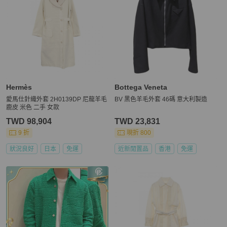
Hermès
Bottega Veneta
愛馬仕針織外套 2H0139DP 尼龍羊毛
BV 黑色羊毛外套 46碼 意大利製造
鹿皮 米色 二手 女款
TWD 98,904
TWD 23,831
9 折
現折 800
狀況良好
日本
免運
近新閒置品
香港
免運