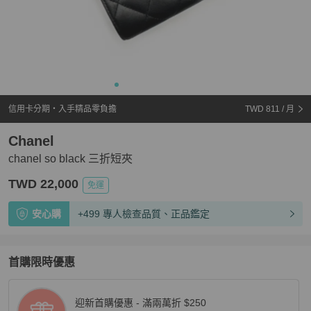
信用卡分期・入手精品零負擔
TWD 811
/ 月
Chanel
chanel so black 三折短夾
TWD 22,000
免運
安心購
+499 專人檢查品質、正品鑑定
首購限時優惠
迎新首購優惠 - 滿兩萬折 $250