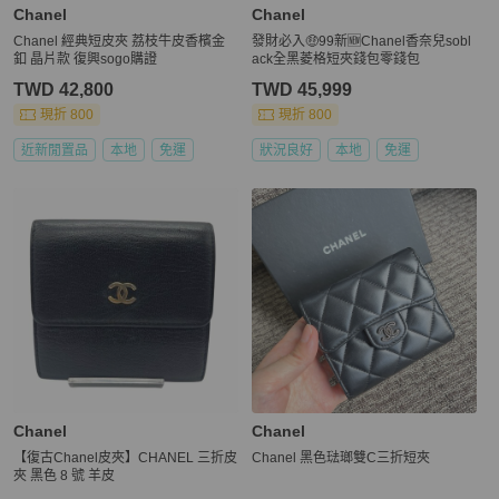
Chanel
Chanel
Chanel 經典短皮夾 荔枝牛皮香檳金
發財必入🤑99新🆕Chanel香奈兒sobl
釦 晶片款 復興sogo購證
ack全黑菱格短夾錢包零錢包
TWD 42,800
TWD 45,999
現折 800
現折 800
近新閒置品
本地
免運
狀況良好
本地
免運
Chanel
Chanel
【復古Chanel皮夾】CHANEL 三折皮
Chanel 黑色琺瑯雙C三折短夾
夾 黑色 8 號 羊皮