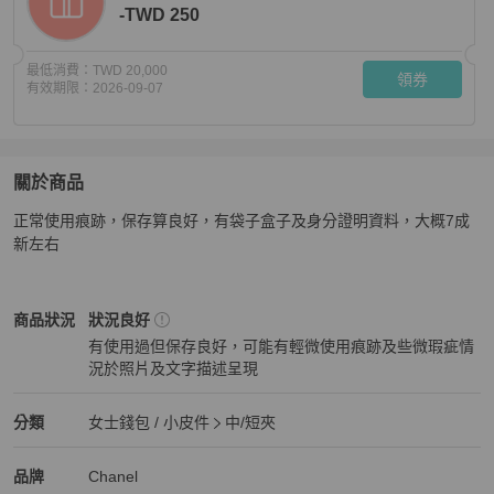
-TWD 250
最低消費：
TWD 20,000
領券
有效期限：
2026-09-07
關於商品
關於
正常使用痕跡，保存算良好，有袋子盒子及身分證明資料，大概7成
chanel so black 三折短夾
商品詳情與購買須知
新左右
Chanel
女士錢包 / 小皮件
商品狀態與細節
商品狀況
狀況良好
有使用過但保存良好，可能有輕微使用痕跡及些微瑕疵情
況於照片及文字描述呈現
狀況良好
Chanel
女士錢包 / 小皮件
分類資訊
分類
女士錢包 / 小皮件
中/短夾
女士錢包 / 小皮件
/
中/短夾
推薦
Chanel
Chanel
精品
推薦清單
女士錢包 / 小皮件
品牌介紹
品牌
Chanel