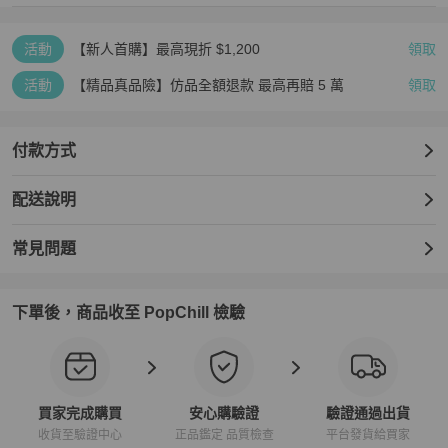
活動
【新人首購】最高現折 $1,200
領取
活動
【精品真品險】仿品全額退款 最高再賠 5 萬
領取
付款方式
配送說明
常見問題
下單後，商品收至 PopChill 檢驗
買家完成購買
安心購驗證
驗證通過出貨
收貨至驗證中心
正品鑑定 品質檢查
平台發貨給買家