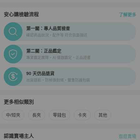
安心購檢驗流程
了解更多
PopChill拍拍圈正品驗證、安心購檢驗流程介紹
第一關：專人品質檢查
確認商品狀況、配件等 符合頁面描述
第二關：正品鑑定
專業鑑定團隊、AI 儀器鑑定、正品證書
90 天仿品退貨
出貨錄影、防掉換封條、雙重防護包裝
更多相似類別
更多
Chanel
女士錢包 / 小皮件
相似商品推薦
中/短夾
長夾
零錢包
卡夾
其他
認識賣場主人
逛逛賣場
PopChill 拍拍圈嚴選賣家
Xin
介紹