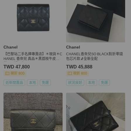
Chanel
Chanel
【巴黎站二手名牌專賣店】＊現貨＊C
CHANEL香奈兒SO BLACK對折零錢
HANEL 香奈兒 真品＊黑荔枝牛皮金
包芯片款🧦全新全配
雙C 三折短夾
TWD 47,800
TWD 45,888
現折 800
現折 800
近新閒置品
本地
免運
狀況良好
本地
免運