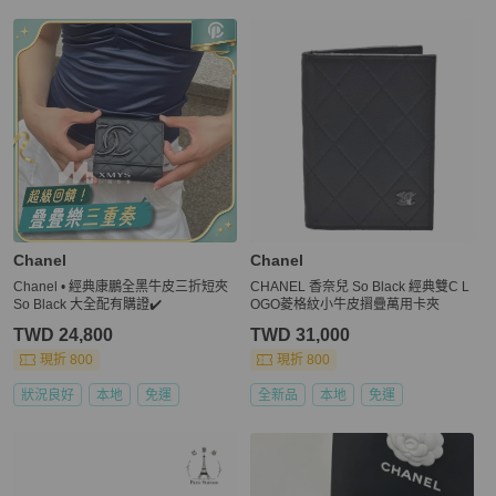
Chanel
Chanel
Chanel • 經典康鵬全黑牛皮三折短夾
CHANEL 香奈兒 So Black 經典雙C L
So Black 大全配有購證✔️
OGO菱格紋小牛皮摺疊萬用卡夾
TWD 24,800
TWD 31,000
現折 800
現折 800
狀況良好
本地
免運
全新品
本地
免運