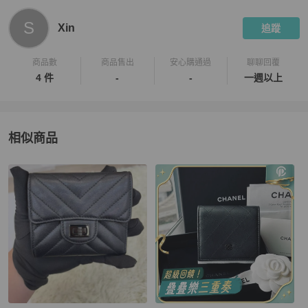
S
Xin
追蹤
商品數
商品售出
安心購通過
聊聊回覆
4 件
-
-
一週以上
相似商品
更多相似
Chanel
女士錢包 / 小皮件
推薦精品