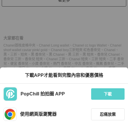
大家都在看
Chanel荔枝皮格中夾
、
Chanel Long wallet
、
Chanel cc logo Wallet
、
Chanel
short wallet caviar pink/ gold
、
Chanel boy三折短夾 紅色
香奈兒
、
Chanel
、
黑
、
三折
、
短夾
、
黑 香奈兒
、
黑 Chanel
、
黑 三折
、
黑 短夾
、
香奈兒 Chanel
、
香奈兒 三折
、
香奈兒 短夾
、
Chanel 三折
、
Chanel 短夾
、
三折 短夾
、
二手 香奈
兒
、
便宜 香奈兒
、
小資 香奈兒
、
熱門 香奈兒
、
中古 香奈兒
、
推薦 香奈兒
、
二手
Chanel
、
便宜 Chanel
、
小資 Chanel
、
熱門 Chanel
、
中古 Chanel
、
推薦
Chanel
、
二手 三折
、
便宜 三折
、
小資 三折
、
熱門 三折
、
中古 三折
、
推薦 三
下載APP才能看到完整內容和優惠價格
折
、
二手 短夾
、
便宜 短夾
、
小資 短夾
、
熱門 短夾
、
中古 短夾
、
推薦 短夾
PopChill 拍拍圈 APP
下載
上架
使用網頁版瀏覽器
忍痛放棄