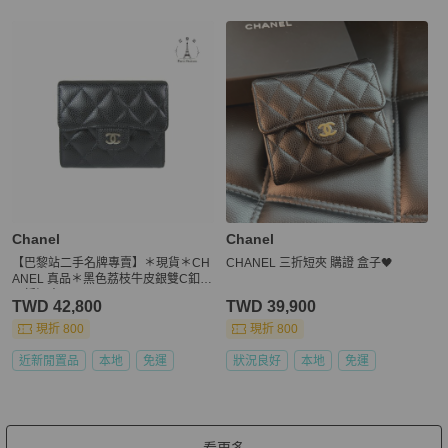
Chanel
Chanel
【巴黎站二手名牌專賣】＊現貨＊CH
CHANEL 三折短夾 購證 盒子🖤
ANEL 真品＊黑色荔枝牛皮銀雙C釦式
三折短夾
TWD 42,800
TWD 39,900
現折 800
現折 800
近新閒置品
本地
免運
狀況良好
本地
免運
看更多