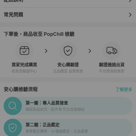
常見問題
下單後，商品收至 PopChill 檢驗
買家完成購買
安心購驗證
驗證通過出貨
收貨至驗證中心
正品鑑定 品質檢查
平台發貨給買家
安心購檢驗流程
了解更多
PopChill拍拍圈正品驗證、安心購檢驗流程介紹
第一關：專人品質檢查
確認商品狀況、配件等 符合頁面描述
第二關：正品鑑定
專業鑑定團隊、AI 儀器鑑定、正品證書