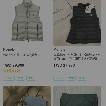
Moncler
Moncler
Moncler 尼龍男款背心(淺灰)
換季出清，平台最便宜~ 全新Moncler
霧面Liane黑色立領可收納式羽絨背心
上衣
TWD 29,800
TWD 17,980
現折 800
全新品
本地
免運
全新品
本地
免運