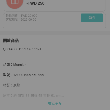
-TWD 250
最低消費：
TWD 20,000
領券
有效期限：
2026-09-09
關於商品
關於
QG1A00019597X6999-1

Moncle 尼龍雙口袋女款背心#1(黑)
商品詳情與購買須知
品牌：Moncler

型號：1A00019597X6 999

材質：尼龍

尺寸：約 肩寬 38 胸寬 48 衣長 61 cm

查看更多
格式：拉鍊開合
