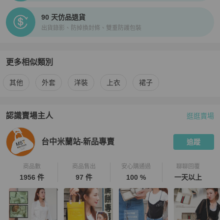
90 天仿品退貨
出貨錄影、防掉換封條、雙重防護包裝
更多相似類別
更多
Moncler
女裝
相似商品推薦
其他
外套
洋裝
上衣
裙子
認識賣場主人
逛逛賣場
PopChill 拍拍圈嚴選賣家
台中米蘭站-新品專賣
介紹
台中米蘭站-新品專賣
追蹤
商品數
商品售出
安心購通過
聊聊回覆
1956 件
97 件
100 %
一天以上