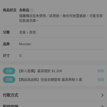
配件：無配件

Moncler
女裝
商品狀態與細節
商品狀況
全新品
僅離櫃且從未使用／試用過。無任何放置痕跡，可能含原
來源：歐洲真品平行輸入

包裝或吊牌。
全新品
注意事項：(請務必確認同意後下單) 

Moncler
女裝
分類資訊
分類
女裝
其他
1.如來源為平行輸入之商品除新品瑕疵無提供保固服務 

女裝
/
其他
推薦
Moncler
Moncler
精品
推薦清單
女裝
品牌介紹
品牌
Moncler
2.商品配件以賣場說明為準，請務必確認可接受再下單 

尺寸
S
3.鑑賞期商品僅供鑑賞，封條拆除後恕不接受退換貨商品配件以賣場
說明為準，請務必確認可接受再下單

活動
【新人首購】最高現折 $1,200
領取
4.如為親送商品請當場確認商品與配件，如現場無異議且交付成功，
視同放棄消保法規定之網購鑑賞期及退貨權利。
活動
【精品真品險】仿品全額退款 最高再賠 5 萬
領取
付款方式
配送說明