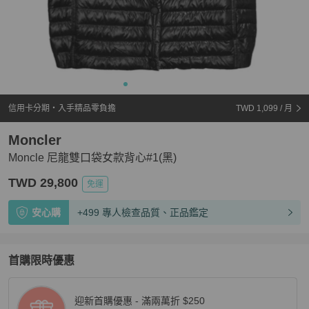
信用卡分期・入手精品零負擔
TWD 1,099
/ 月
Moncler
Moncle 尼龍雙口袋女款背心#1(黑)
TWD 29,800
免運
安心購
+499 專人檢查品質、正品鑑定
首購限時優惠
迎新首購優惠 - 滿兩萬折 $250