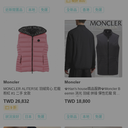
現折 800
近新閒置品
本地
免運
全新品
香港
免運
Moncler
Moncler
MONCLER ALITERSE 羽絨背心 尼龍
💎Han's house精品服飾💎Moncler B
粉紅 #1 二手 女款
eemin 消光 羽絨 拼接 彈性尼龍 背心
可水洗 黑牌 現貨 L
TWD 26,832
TWD 18,800
9 折
狀況良好
日本
免運
全新品
本地
免運