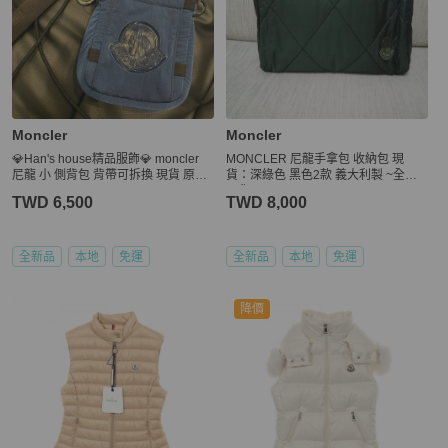
Moncler
Moncler
💎Han's house精品服飾💎 moncler
MONCLER 尼龍手拿包 收納包 現
尼龍 小 側背包 背帶可拆換 現貨 原價
貨：深綠色 黑色2款 義大利製 ~全新
15500
現貨~
TWD 6,500
TWD 8,000
全新品
本地
免運
全新品
本地
免運
降價