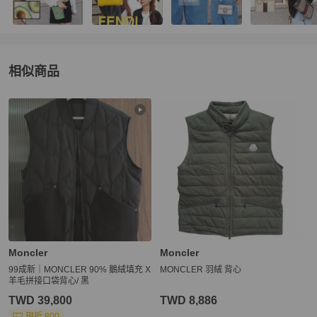
相似商品
更多相似
Moncler
女裝
推薦精品
Moncler
Moncler
99成新｜MONCLER 90% 鵝絨填充 X
MONCLER 羽絨 背心
羊毛拼接口袋背心/ 黑
TWD 39,800
TWD 8,886
現折 800