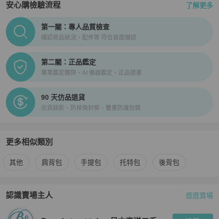
安心購檢驗流程
了解更多
【寄送時程相關】

★ 空運直送 │ 縮短您的等待時間

PopChill拍拍圈正品驗證、安心購檢驗流程介紹
★ 依寄達國家區域、驗關、航班或氣候等不可控制因素而異。

第一關：專人品質檢查
★ 商品由境外寄至 PopChill 驗證中心鑑定（鑑證）通過後才配送，
確認商品狀況、配件等 符合頁面描述
因此比一般包裹需要多 2～3天的鑑定（鑑證）與檢查作業時間。

第二關：正品鑑定
【商品瑕疵說明】

專業鑑定團隊、AI 儀器鑑定、正品證書
★ 日本中古奢侈品市場對於商品進行分級，讓消費者即使透過網購，
也能從英文字母等級（SA．A 級．B 級．BC 級）判斷商品的保存狀
90 天仿品退貨
況。

出貨錄影、防掉換封條、雙重防護包裝
★ 二手商品非新品，圖文已盡力完整敘述細節，請買家務必將商品照
片放大看，並綜合商品圖片和文字去綜合考量與判斷。

★ 日本中古名牌行業統一的分級標準非常嚴謹，商品狀況已於說明處
明確標示等級，如下單即表示可接受商品狀況。

更多相似類別
★商品的成色判定基於 Brand Street 日本的標準來評判，因個人評判
更多
Fendi
女包
相似商品推薦
標準的不同，請務必下單前詳細確認商品照片細節和商品情報說明文
其他
肩背包
手提包
托特包
後背包
後來綜合判斷，買方有義務就有疑慮的瑕疵處問清楚，確保商品能達
到您的滿意，如有疑問請APP聊聊詢問客服解答後購買。

★ 中古品有正常使用痕跡，瑕疵基本已拍出，細節如圖，了解更多請
認識賣場主人
逛逛賣場
PopChill 拍拍圈嚴選賣家
Brand street tokyo日本直送二手名牌
使用APP聊聊和客服聯繫。

★包袋尺寸由於測量手法不同，誤差在1cm-3cm屬於正常範圍，正常