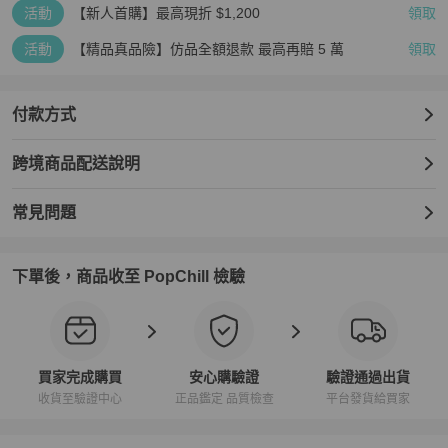
活動
【新人首購】最高現折 $1,200
領取
【PopChill 台灣購物保障】

★免國際運費，免高額關稅．90天仿品疑慮全額退款

活動
【精品真品險】仿品全額退款 最高再賠 5 萬
領取
★下單時於 PopChill 付費台幣499元加購安心購（正品鑑定）與（品
質檢查）服務，意即商品抵達台灣時，由PopChill進行開箱錄影比對
商品圖文相符以及二次鑑定和確認缺件，如存在重大落差，平台將提
付款方式
供拍照服務，買家有權利取消訂單，無須支付任何費用。

跨境商品配送說明
【PopChill 香港購物保障】

★免國際運費，免關稅．90天內存疑全額退款

★ 香港地區：下單時於 PopChill 付費港幣399元加購安心購（正貨鑑
常見問題
證）與（品質檢查）服務，意即商品抵達香港時，由PopChill進行開
箱錄影比對描述相符以及二次鑑定，如存在重大落差，平台將提供拍
照服務，買家有權利取消訂單，無須支付任何費用。

下單後，商品收至 PopChill 檢驗
【PopChill 全球購物保障】

★若商品不通過PopChill 的品質檢查和鑑定，您的訂單將被取消，系
統自動退回整張訂單的金額（包含安心購費用）。

★ 鑑定將使用美國第三方權威專業鑑定機構之服務，大多數加贈正貨
買家完成購買
安心購驗證
驗證通過出貨
證書，部分含鑑定分析。

收貨至驗證中心
正品鑑定 品質檢查
平台發貨給買家