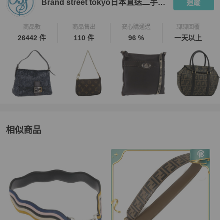
Brand street tokyo日本直送二手名牌
追蹤
範圍內誤差不作為退換貨依據。

【PopChill 台北 │ 香港 中英文雙語客戶服務】

商品數
商品售出
安心購通過
聊聊回覆
★ 商品出售人授權 PopChill 台灣提供友善之中英文雙語客戶服務。

26442 件
110 件
96 %
一天以上
★ 有關商品問題，請直接私訊此帳號，商品均在境外賣家手上，Pop
Chill 會幫您代為詢問日本賣家。

★ App 版聊聊服務時間：週一到週五 09:30～18:30。

★ 二手商品只有一件，如商品已經在原網站上被售出、刪除，PopC
hill 會為您取消訂單，還請見諒。

【取消訂單與退貨政策】

★ 下單後不接受買家無正當理由的換貨，退貨等要求。

★ 若商品已通過跨境寄送與 PopChill 的鑑定抵達買家手上，而買家
相似商品
因個人因素想要退貨，需自行負擔國際運費和相關產生的關稅寄回給
 Brand Street 日本，PopChill 並非商品轉售人，商品係為您向日本 B
更多相似
Fendi
女包
推薦精品
rand Street 購買，我方協助進行鑑定和訂購，因此我方無法代替賣
方（Brand Street）行使是否同意退貨的權利，Brand Street 是日本
老牌中古店，對於品質和信譽均有良好的把關，敬請放心購買。

★ 買家一旦依照 PopChill 平台所定方式、條件及流程完成下單，即
表示願意依照本服務約定條款及相關網頁上所載明的約定內容、交易
條件、退貨政策或限制。
