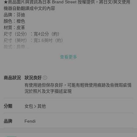
★商品圖片與資訊為日本 Brand Street 授權提供，將日文/英文使用
機器自動翻譯成中文的內容

品牌：芬迪

顏色：橙色

材質：皮革  

尺寸（公分）：寬4公分（約）

尺寸（英吋）：寬1.6英吋（約）

款式：肩帶

配件：不含包裝盒和防塵袋。我們只會寄送照片中所示的商品。

查看更多
產品編號：-

序號：-

產地：-

Fendi
女包
商品狀態與細節
商品狀況
狀況良好
等級：A

有使用過但保存良好，可能有輕微使用痕跡及些微瑕疵情
SKU：hk2497

況於照片及文字描述呈現
狀態 : 

狀況良好
外部：表面：略微變形

Fendi
女包
分類資訊
分類
女包
其他
裡面 ： -

女包
/
其他
推薦
口袋 ： -

Fendi
Fendi
精品
推薦清單
女包
品牌介紹
品牌
Fendi
角落：-

氣味：我們沒有聞到任何難聞的氣味。

其他備註：-
