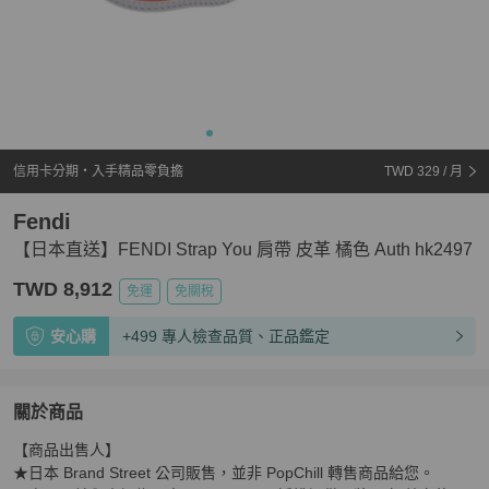
信用卡分期・入手精品零負擔
TWD 329
/ 月
Fendi
【日本直送】FENDI Strap You 肩帶 皮革 橘色 Auth hk2497
TWD 8,912
免運
免關稅
安心購
+499 專人檢查品質、正品鑑定
關於商品
關於
【商品出售人】

【日本直送】FENDI Strap You 肩帶 皮革 橘色 Auth hk24
★日本 Brand Street 公司販售，並非 PopChill 轉售商品給您。
