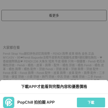
看更多
大家都在看
Fendi Strap You銀扣拼色卯釘肩揹帶
、
FENDI 肩帶 皮革 綠色 金色 正品
MY143V
、
95❤Fendi Baguette法棍牛皮帆布尼龍翻毛皮雙F銀扣腰包胸包
、
💗
香緹國際精品💗 FENDI 236 大象灰 短夾 牛皮 極新 只有一個優惠
、
Fendi 老花水
桶包
芬迪
、
Fendi
、
橘色
、
皮革
、
肩帶
、
配件
、
橘色 芬迪
、
橘色 Fendi
、
橘色 皮
革
、
橘色 肩帶
、
橘色 配件
、
芬迪 Fendi
、
芬迪 皮革
、
芬迪 肩帶
、
芬迪 配件
、
Fendi 皮革
、
Fendi 肩帶
、
Fendi 配件
、
皮革 肩帶
、
皮革 配件
、
肩帶 配件
、
二手
芬迪
、
便宜 芬迪
、
小資 芬迪
、
熱門 芬迪
、
中古 芬迪
、
推薦 芬迪
、
二手 Fendi
、
便宜 Fendi
、
小資 Fendi
、
熱門 Fendi
、
中古 Fendi
、
推薦 Fendi
、
二手 肩帶
、
便宜 肩帶
、
小資 肩帶
、
熱門 肩帶
、
中古 肩帶
、
推薦 肩帶
、
二手 配件
、
便宜 配
下載APP才能看到完整內容和優惠價格
件
、
小資 配件
、
熱門 配件
、
中古 配件
、
推薦 配件
PopChill 拍拍圈 APP
下載