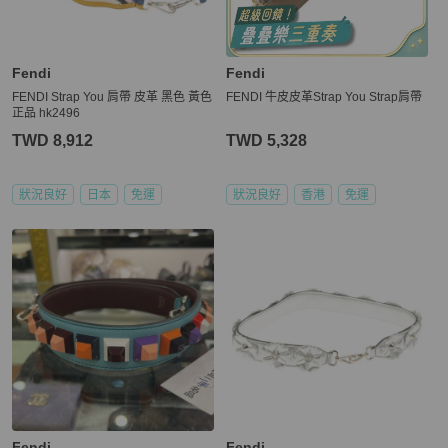
【電子發票與關稅政策】

★ 商品通過鑑定（鑑證）後，PopChill 依法將會開立「訂單金額」全
額的台灣統一發票，以電子發票形式寄至買家提供之電郵信箱。

Fendi
Fendi
★ 各國海關如有關稅 PopChill 均依法申報相符之金額，且均由 Pop
FENDI Strap You 肩帶 皮革 黑色 黃色
FENDI 牛皮皮革Strap You Strap肩帶
正品 hk2496
TWD 8,912
TWD 5,328
狀況良好
日本
免運
狀況良好
香港
免運
Fendi
Fendi