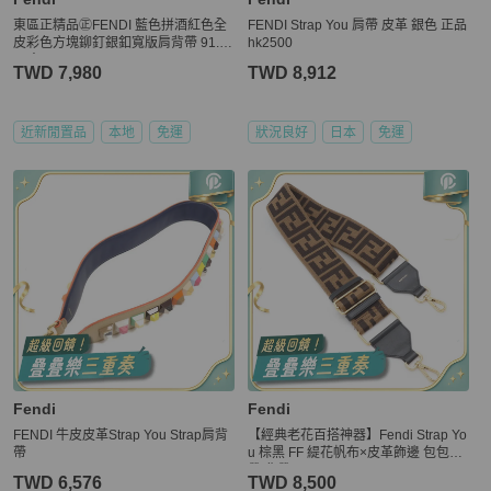
東區正精品㊣FENDI 藍色拼酒紅色全
FENDI Strap You 肩帶 皮革 銀色 正品
皮彩色方塊鉚釘銀釦寬版肩背帶 91.5c
hk2500
m 寬4cm RZ6561
TWD 7,980
TWD 8,912
近新閒置品
本地
免運
狀況良好
日本
免運
Fendi
Fendi
FENDI 牛皮皮革Strap You Strap肩背
【經典老花百搭神器】Fendi Strap Yo
帶
u 棕黑 FF 緹花帆布×皮革飾邊 包包肩
帶 背帶
TWD 6,576
TWD 8,500