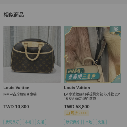
相似商品
更多相似
Louis Vuitton
女包
推薦精品
Louis Vuitton
Louis Vuitton
lv＃中古珍妮包＃塵袋
LV 水波紋銀扣手提肩背包 芯片款 20*
15.5*8 98新配件塵袋
TWD 10,800
TWD 58,800
現折 2,000
狀況良好
本地
免運
狀況良好
本地
免運