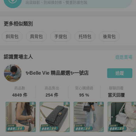
出貨錄影、防掉換封條、雙重防護包裝
更多相似類別
更多
Louis Vuitton
女包
相似商品推薦
斜背包
肩背包
手提包
托特包
後背包
認識賣場主人
逛逛賣場
PopChill 拍拍圈嚴選賣家
✨Belle Vie 精品嚴選✨一號店
介紹
✨Belle Vie 精品嚴選✨一號店
追蹤
商品數
商品售出
安心購通過
聊聊回覆
4849 件
254 件
95 %
當天回覆