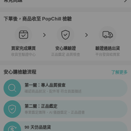
常見問題
下單後，商品收至 PopChill 檢驗
買家完成購買
安心購驗證
驗證通過出貨
收貨至驗證中心
正品鑑定 品質檢查
平台發貨給買家
安心購檢驗流程
了解更多
PopChill拍拍圈正品驗證、安心購檢驗流程介紹
第一關：專人品質檢查
確認商品狀況、配件等 符合頁面描述
第二關：正品鑑定
專業鑑定團隊、AI 儀器鑑定、正品證書
90 天仿品退貨