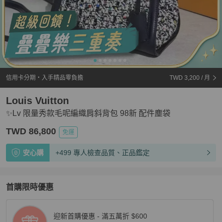
信用卡分期・入手精品零負擔
TWD 3,200
/ 月
Louis Vuitton
✨Lv 限量秀款毛呢編織肩斜背包 98新 配件塵袋
TWD 86,800
免運
安心購
+499 專人檢查品質、正品鑑定
首購限時優惠
迎新首購優惠 - 滿五萬折 $600