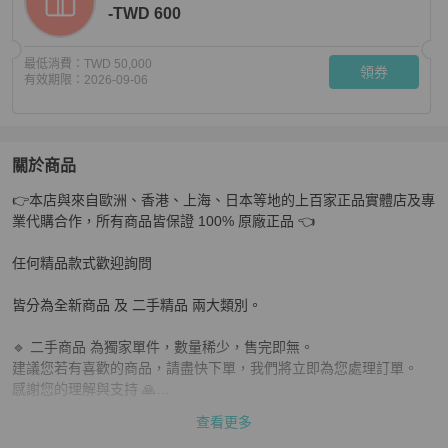
-TWD 600
最低消費：
TWD 50,000
領券
有效期限：
2026-09-06
關於商品
關於
👉本店與來自歐洲、香港、上海、日本等地的上百家正品實體店及專
✨Lv 限量秀款毛呢編織肩斜背包 98新 配件塵袋
商品詳情
業代購合作，所有商品皆保證 100% 原廠正品 👈

任何精品款式歡迎詢問

皆分為全新商品 及 二手精品 兩大類別。

🔹 二手商品 為獨家單件，數量稀少，售完即無。

建議您若有喜歡的商品，請盡快下單，我們將立即為您處理訂單。

感謝您的理解與支持 🙏

查看更多
📌 下單前請務必確認：
