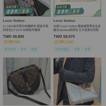
Louis Vuitton
Louis Vuitton
LV 1854系列黑白刺繡帆布 郵差手提
99新 Louis Vuitton 路易威登黑色全皮
斜背包25*18*8 98新配件塵袋
壓花steamer斜挎包 芯片款男女同款
TWD 49,800
TWD 58,970
現折 800
現折 2,000
狀況良好
本地
免運
近新閒置品
香港
免運