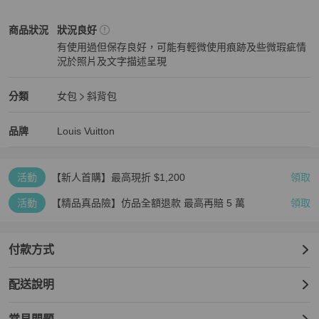
✔ 商品是否仍有庫存

✔ 尺寸是否合適

Louis Vuitton
女包
商品狀態與細節
商品狀況
狀況良好
再次感謝您的配合與體諒 🙏

有使用過但保存良好，可能有輕微使用痕跡及些微瑕疵情
況於照片及文字描述呈現
💳 支援 零卡分期付款，歡迎隨時私訊洽詢！

狀況良好
⚠️ 注意事項：二手商品售出後恕不接受退換貨，敬請理解。
Louis Vuitton
女包
分類資訊
分類
女包
斜背包
女包
/
斜背包
推薦
Louis Vuitton
Louis Vuitton
精品
推薦清單
女包
品牌介紹
品牌
Louis Vuitton
活動
【新人首購】最高現折 $1,200
領取
活動
【精品真品險】仿品全額退款 最高再賠 5 萬
領取
付款方式
配送說明