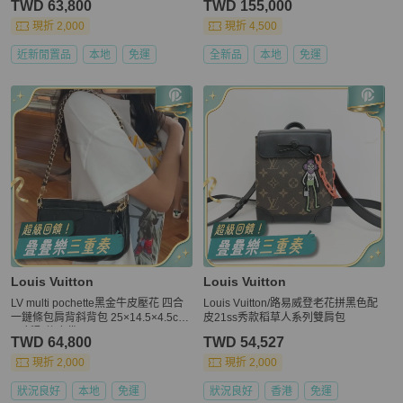
TWD 63,800
TWD 155,000
現折 2,000
現折 4,500
近新閒置品
本地
免運
全新品
本地
免運
Louis Vuitton
Louis Vuitton
LV multi pochette黑金牛皮壓花 四合
Louis Vuitton/路易威登老花拼黑色配
一鏈條包肩背斜背包 25×14.5×4.5cm
皮21ss秀款稻草人系列雙肩包
98新配件塵袋
TWD 64,800
TWD 54,527
現折 2,000
現折 2,000
狀況良好
本地
免運
狀況良好
香港
免運