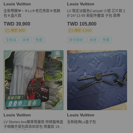
Louis Vuitton
Louis Vuitton
全新帶膜🤎✨＃Lv＃老花秀款＃馬鞍
LV 限定淡藍色Carryall 小號 芯片款 2
包＃晶片款
8*24*13 95 新配件塵袋 子包 肩帶
TWD 39,900
TWD 105,800
現折 800
現折 4,500
全新品
本地
免運
狀況良好
本地
免運
Louis Vuitton
Louis Vuitton
LV Stories box徽章限量款 棕棋盤格盒
全新經典Lv盒子包
子相機手提包肩背斜背包 限量款 19×
15 99新配件肩帶 塵袋