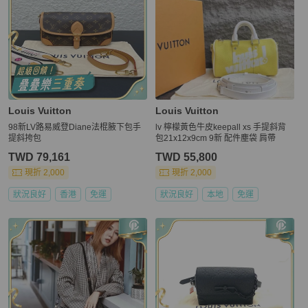
Louis Vuitton
Louis Vuitton
98新LV路易威登Diane法棍腋下包手
lv 檸檬黃色牛皮keepall xs 手提斜背
提斜挎包
包21x12x9cm 9新 配件塵袋 肩帶
TWD 79,161
TWD 55,800
現折 2,000
現折 2,000
狀況良好
香港
免運
狀況良好
本地
免運