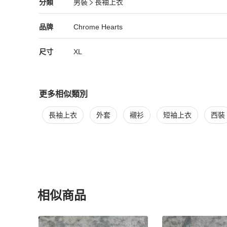
Chrome Hearts
男裝
分類資訊
分類
男裝
長袖上衣
男裝
/
長袖上衣
推薦
Chrome Hearts
Chrome Hearts
精品
推薦清單
男裝
品牌介紹
品牌
Chrome Hearts
尺寸
XL
更多相似類別
更多
Chrome Hearts
男裝
相似商品推薦
長袖上衣
外套
襯衫
短袖上衣
西裝
相似商品
更多相似
Chrome Hearts
男裝
推薦精品