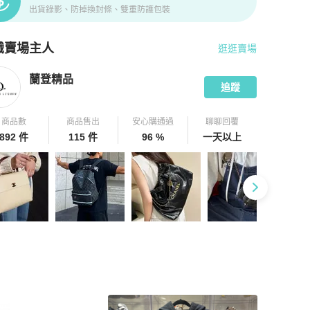
出貨錄影、防掉換封條、雙重防護包裝
識賣場主人
逛逛賣場
pChill 拍拍圈嚴選賣家
蘭登精品
介紹
蘭登精品
追蹤
商品數
商品售出
安心購通過
聊聊回覆
892 件
115 件
96 %
一天以上