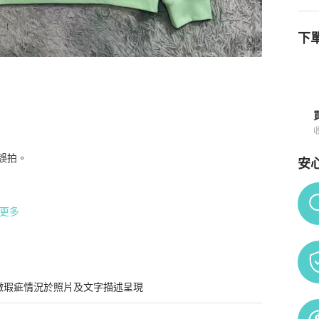
下單
購買須知
拍。

安
Po
更多
微瑕疵情況於照片及文字描述呈現