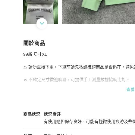
關於商品
關於
99新 尺寸XL

Chrome Hearts 克羅心 mattyboy 帽T
商品詳情與
⚠️ 請勿直接下單，下單前請先私訊確認商品是否仍在，避免誤
🔥 不確定尺寸歡迎聊聊，可提供手工測量數據協助比對。

查看
❗️ 二手商品售出恕不退換，請確認清楚再下單，感謝理解！
Chrome Hearts
男裝
商品狀態與細節
商品狀況
狀況良好
有使用過但保存良好，可能有輕微使用痕跡及些
狀況良好