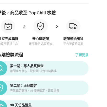
後，商品收至 PopChill 檢驗
買家完成購買
安心購驗證
驗證通過出貨
收貨至驗證中心
正品鑑定 品質檢查
平台發貨給買家
心購檢驗流程
了解更多
pChill拍拍圈正品驗證、安心購檢驗流程介紹
第一關：專人品質檢查
確認商品狀況、配件等 符合頁面描述
第二關：正品鑑定
專業鑑定團隊、AI 儀器鑑定、正品證書
90 天仿品退貨