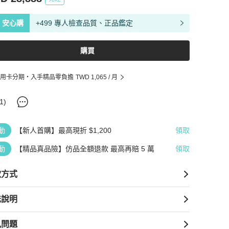
安心購
+499 專人檢查品質、正品鑑定
購買
用卡分期・入手精品零負擔
TWD 1,065
/ 月
1
)
動
【新人首購】最高現折 $1,200
領取
動
【精品真品險】仿品全額退款 最高再賠 5 萬
領取
款方式
送說明
見問題