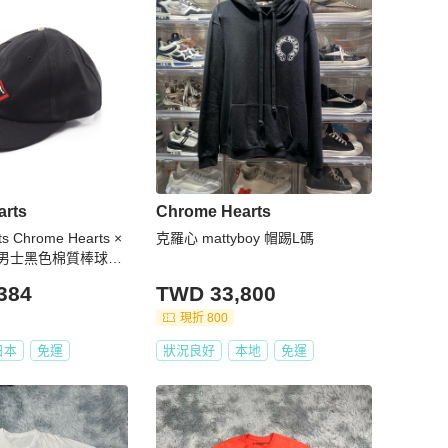
arts
Chrome Hearts
s Chrome Hearts ×
克羅心 mattyboy 帽踢L碼
OY 男士黑色棉質棒球帽
384
TWD 33,800
現折 800
日本
免運
狀況良好
本地
免運