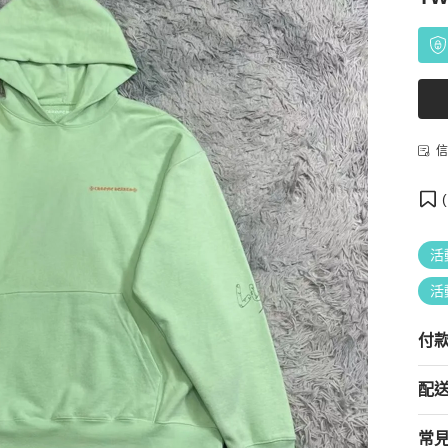
信
(
活
活
付
配
常