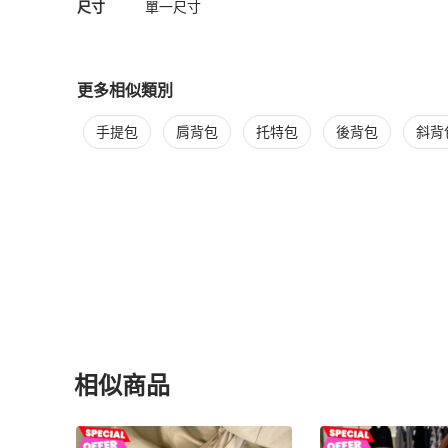
尺寸
單一尺寸
更多相似類別
更多
Jacquemus
女包
相似商品推薦
手提包
肩背包
托特包
後背包
斜背
相似商品
更多相似
Jacquemus
女包
推薦精品