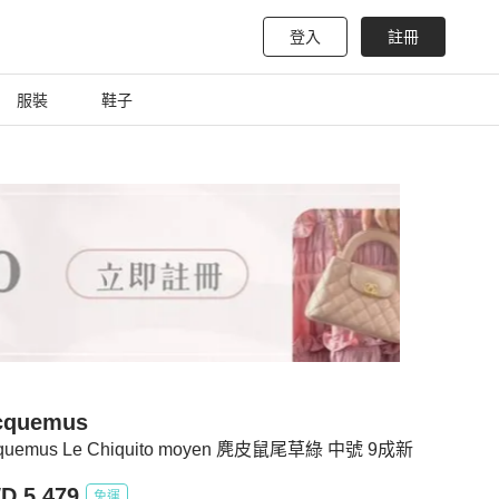
登入
註冊
服裝
鞋子
cquemus
quemus Le Chiquito moyen 麂皮鼠尾草綠 中號 9成新
D 5,479
免運