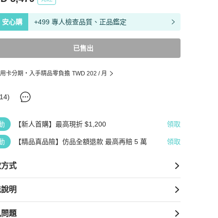
安心購
+499 專人檢查品質、正品鑑定
已售出
用卡分期・入手精品零負擔
TWD 202
/ 月
14
)
動
【新人首購】最高現折 $1,200
領取
動
【精品真品險】仿品全額退款 最高再賠 5 萬
領取
款方式
送說明
見問題