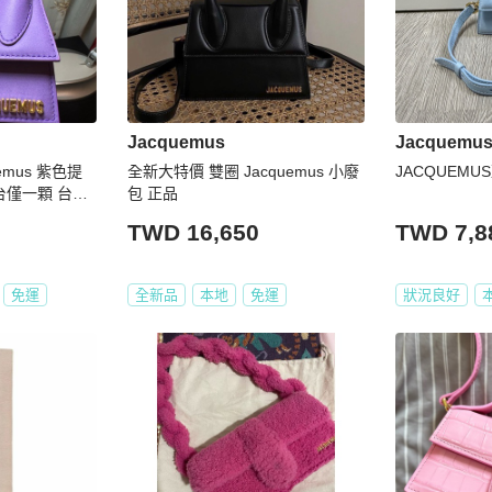
Jacquemus
Jacquemu
emus 紫色提
全新大特價 雙圈 Jacquemus 小廢
JACQUEMU
台僅一顆 台中L
包 正品
jacquemus #
TWD 16,650
TWD 7,8
背包
免運
全新品
本地
免運
狀況良好