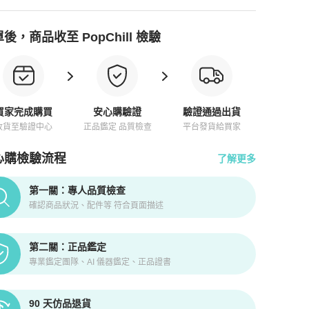
後，商品收至 PopChill 檢驗
買家完成購買
安心購驗證
驗證通過出貨
收貨至驗證中心
正品鑑定 品質檢查
平台發貨給買家
心購檢驗流程
了解更多
pChill拍拍圈正品驗證、安心購檢驗流程介紹
第一關：專人品質檢查
確認商品狀況、配件等 符合頁面描述
第二關：正品鑑定
專業鑑定團隊、AI 儀器鑑定、正品證書
90 天仿品退貨