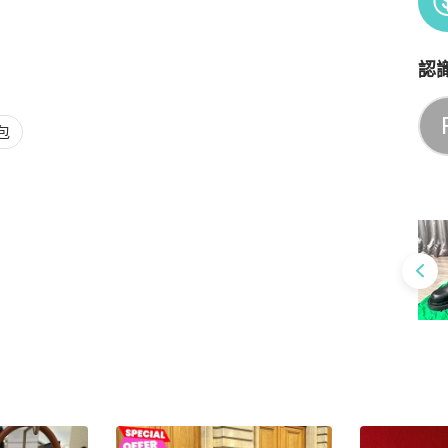
認
Po
包