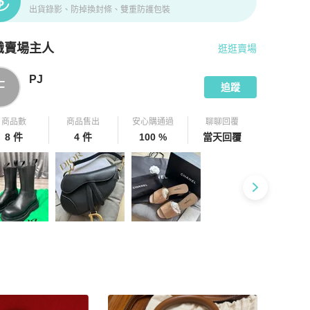
出貨錄影、防掉換封條、雙重防護包裝
識賣場主人
逛逛賣場
pChill 拍拍圈嚴選賣家
PJ
介紹
PJ
F
追蹤
商品數
商品售出
安心購通過
聊聊回覆
8 件
4 件
100 %
當天回覆