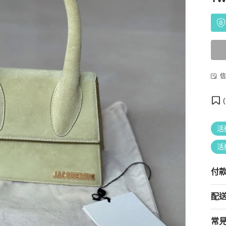
信
(
活
活
付
配
常