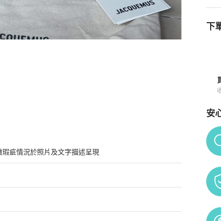
下單
 中號 9成新
商品詳情與購買須知
安
Po
微瑕疵情況於照片及文字描述呈現