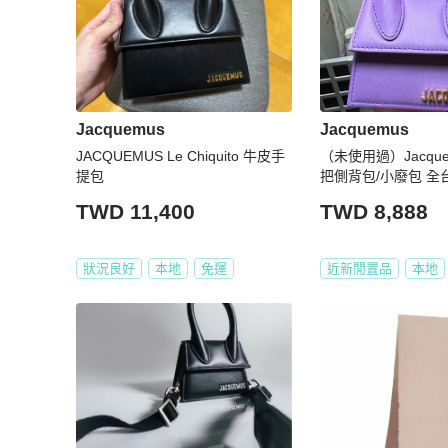
Jacquemus
Jacquemus
JACQUEMUS Le Chiquito 牛皮手
（未使用過）Jacqu
提包
把側背包/小廢包 全
aLaport 購入2個月 #
TWD 11,400
TWD 8,888
側背包 #手提包 #肩
狀況良好
本地
免運
近新閒置品
本地