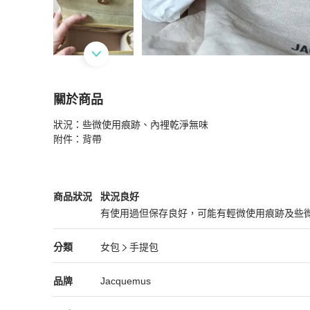
關於商品
關於
狀況：些微使用痕跡、內裡乾淨無味

Jacquemus Le Chiquito moyen 麂皮鼠尾草綠
附件：背帶
Jacquemus
女包
商品狀態與細節
商品狀況
狀況良好
有使用過但保存良好，可能有輕微使用痕跡及些
狀況良好
Jacquemus
女包
分類資訊
分類
女包
手提包
女包
/
手提包
推薦
Jacquemus
Jacquemus
精品
推薦清單
女包
品牌介紹
品牌
Jacquemus