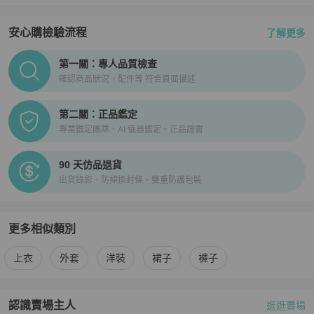
安心購檢驗流程
了解更多
PopChill拍拍圈正品驗證、安心購檢驗流程介紹
第一關：專人品質檢查
確認商品狀況、配件等 符合頁面描述
第二關：正品鑑定
專業鑑定團隊、AI 儀器鑑定、正品證書
90 天仿品退貨
出貨錄影、防掉換封條、雙重防護包裝
更多相似類別
更多
Louis Vuitton
女裝
相似商品推薦
上衣
外套
洋裝
裙子
褲子
認識賣場主人
逛逛賣場
PopChill 拍拍圈嚴選賣家
Jenny
介紹