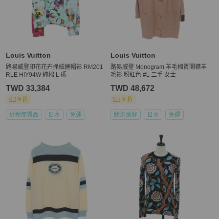
Louis Vuitton
Louis Vuitton
路易威登印花花卉抓絨連帽衫 RM201
路易威登 Monogram 羊毛棉質開襟羊
RLE HIY94W 純棉 L 碼
毛衫 粉紅色 #L 二手 女士
TWD 33,384
TWD 48,672
9 折
9 折
近新閒置品
日本
免運
狀況良好
日本
免運