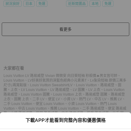
狀況良好
日本
免運
近新閒置品
本地
免運
看更多
大家都在看
Louis Vuitton LV 路易威登 Vivian 微微安 向日葵短袖 秒殺價🔥男女皆可帥
、
Louis Vuitton
、
LV好美好氣質的深藍色經典小元素美T
、
Lv紮染短袖 原價三萬多
尺寸L碼寬鬆版
、
Louis Vuitton Sweatshirt
LV
、
Louis Vuitton
、
路易威登
、
圖
騰
、
上衣
、
LV Louis Vuitton
、
LV 路易威登
、
LV 圖騰
、
LV 上衣
、
Louis Vuitton
路易威登
、
Louis Vuitton 圖騰
、
Louis Vuitton 上衣
、
路易威登 圖騰
、
路易威登
上衣
、
圖騰 上衣
、
二手 LV
、
便宜 LV
、
小資 LV
、
熱門 LV
、
中古 LV
、
推薦 LV
、
二手 Louis Vuitton
、
便宜 Louis Vuitton
、
小資 Louis Vuitton
、
熱門 Louis
Vuitton
、
中古 Louis Vuitton
、
推薦 Louis Vuitton
、
二手 路易威登
、
便宜 路易威
登
、
小資 路易威登
、
熱門 路易威登
、
中古 路易威登
、
推薦 路易威登
、
二手 圖
騰
、
便宜 圖騰
、
小資 圖騰
、
熱門 圖騰
、
中古 圖騰
、
推薦 圖騰
、
二手 上衣
、
便
下載APP才能看到完整內容和優惠價格
宜 上衣
、
小資 上衣
、
熱門 上衣
、
中古 上衣
、
推薦 上衣