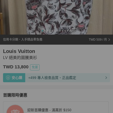
信用卡分期・入手精品零負擔
TWD 509
/ 月
Louis Vuitton
LV 絕美的圖騰美衫
TWD 13,800
免運
安心購
+499 專人檢查品質、正品鑑定
首購限時優惠
迎新首購優惠 - 滿萬折 $150