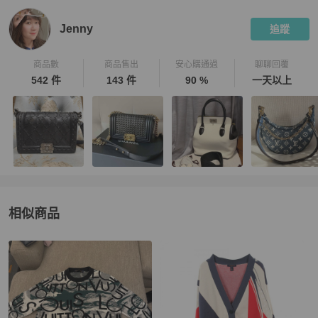
Jenny
追蹤
商品數
商品售出
安心購通過
聊聊回覆
542 件
143 件
90 %
一天以上
相似商品
更多相似
Louis Vuitton
女裝
推薦精品