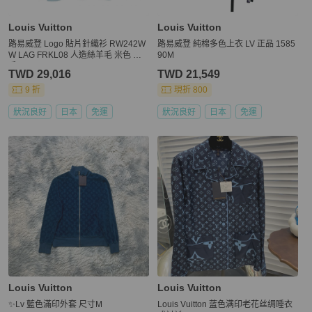
Louis Vuitton
Louis Vuitton
路易威登 Logo 貼片針織衫 RW242W
路易威登 純棉多色上衣 LV 正品 1585
W LAG FRKL08 人造絲羊毛 米色 二
90M
手 #S LV
TWD 29,016
TWD 21,549
9 折
現折 800
狀況良好
日本
免運
狀況良好
日本
免運
Louis Vuitton
Louis Vuitton
✨Lv 藍色滿印外套 尺寸M
Louis Vuitton 蓝色满印老花丝绸睡衣