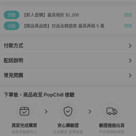
活動
【新人首購】最高現折 $1,200
領取
活動
【精品真品險】仿品全額退款 最高再賠 5 萬
領取
付款方式
配送說明
常見問題
下單後，商品收至 PopChill 檢驗
買家完成購買
安心購驗證
驗證通過出貨
收貨至驗證中心
正品鑑定 品質檢查
平台發貨給買家