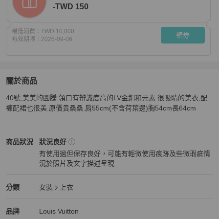
-TWD 150
最低消費：
TWD 10,000
領券
有效期限：
2026-09-06
關於商品
關於
40號,美美的圖騰.領口有辨識度高的LV金釦和元素.很吸睛的美衣,配
LV 絕美的圖騰美衫
商品詳情與購買須知
褲配裙也很美.原價貴桑桑.肩55cm(不含荷葉邊)胸54cm長64cm
Louis Vuitton
女裝
商品狀態與細節
商品狀況
狀況良好
有使用過但保存良好，可能有輕微使用痕跡及些微瑕疵情
況於照片及文字描述呈現
狀況良好
Louis Vuitton
女裝
分類資訊
分類
女裝
上衣
女裝
/
上衣
推薦
Louis Vuitton
Louis Vuitton
精品
推薦清單
女裝
品牌介紹
品牌
Louis Vuitton