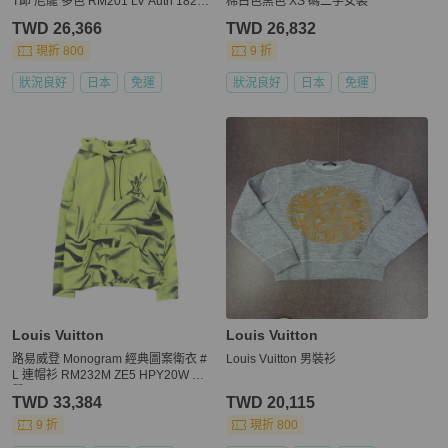
T卹 尼龍 多色 RM201 LV Auth 18269
棉白色黑色 XS 碼二手女裝
5M
TWD 26,366
TWD 26,832
現折 800
9 折
狀況良好
日本
免運
狀況良好
日本
免運
Louis Vuitton
Louis Vuitton
路易威登 Monogram 經典圖案衛衣 #
Louis Vuitton 男裝衫
L 連帽衫 RM232M ZE5 HPY20W 棉
質
TWD 33,384
TWD 20,115
9 折
現折 800