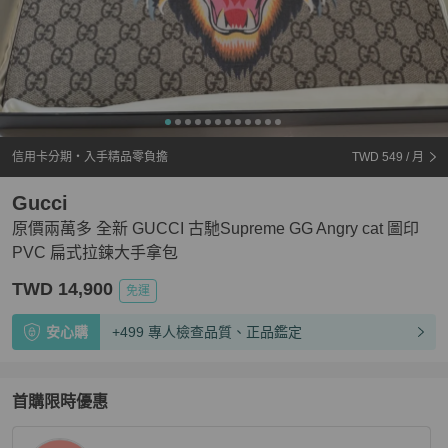
信用卡分期・入手精品零負擔
TWD 549
/ 月
Gucci
原價兩萬多 全新 GUCCI 古馳Supreme GG Angry cat 圖印
PVC 扁式拉鍊大手拿包
TWD 14,900
免運
安心購
+499 專人檢查品質、正品鑑定
首購限時優惠