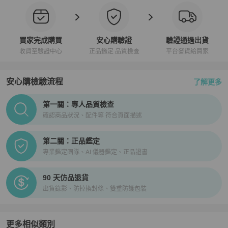
買家完成購買
安心購驗證
驗證通過出貨
收貨至驗證中心
正品鑑定 品質檢查
平台發貨給買家
安心購檢驗流程
了解更多
PopChill拍拍圈正品驗證、安心購檢驗流程介紹
第一關：專人品質檢查
確認商品狀況、配件等 符合頁面描述
第二關：正品鑑定
專業鑑定團隊、AI 儀器鑑定、正品證書
90 天仿品退貨
出貨錄影、防掉換封條、雙重防護包裝
更多相似類別