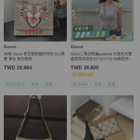
Gucci
Gucci
98新 Gucci 老花憤怒貓托特包 021黑
GUCCI 黑白熊貓padlock 大號月光寶
標 單包 男女適用
盒肩背斜背包30*19.5*10 98新配件塵
袋
TWD 16,964
TWD 38,800
現折 800
近新閒置品
香港
免運
狀況良好
本地
免運