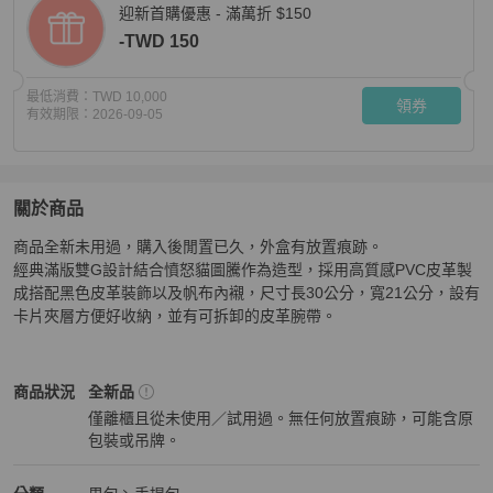
迎新首購優惠 - 滿萬折 $150
-TWD 150
最低消費：
TWD 10,000
領券
有效期限：
2026-09-05
關於商品
關於
商品全新未用過，購入後閒置已久，外盒有放置痕跡。

原價兩萬多 全新 GUCCI 古馳Supreme GG Angry ca
經典滿版雙G設計結合憤怒貓圖騰作為造型，採用高質感PVC皮革製
成搭配黑色皮革裝飾以及帆布內襯，尺寸長30公分，寬21公分，設有
卡片夾層方便好收納，並有可拆卸的皮革腕帶。
Gucci
男包
商品狀態與細節
商品狀況
全新品
僅離櫃且從未使用／試用過。無任何放置痕跡，可能含原
包裝或吊牌。
全新品