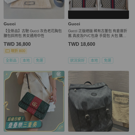
Gucci
Gucci
【全新品】古馳 Gucci 灰色老花胸包
Gucci 正版絕版 稀有古董包 有倉庫折
腰包斜挎包 男女通用中性
舊 真皮及PVC包身 手提包 大包 購物
出差 請看商品敘述
TWD 36,800
TWD 18,600
現折 800
全新品
本地
免運
狀況良好
本地
免運