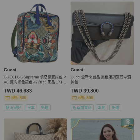
更多相似
Gucci
男包
推薦精品
Gucci
Gucci
GUCCI GG Supreme 憤怒貓雙肩包 P
Gucci 全新閑置品 黑色鑲鑽寶石💎酒
VC 雙向米色銀色 477875 正品 1715
神包
09SAM
TWD 46,683
TWD 39,800
現折 800
現折 800
狀況良好
日本
免運
近新閒置品
本地
免運