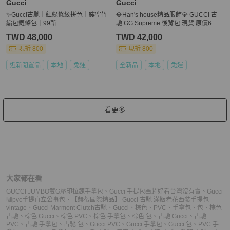
Gucci
Gucci
✨Gucci古馳｜紅綠條紋拼色｜鏤空竹
💎Han's house精品服飾💎 GUCCI 古
編包鏈條包｜99新
馳 GG Supreme 後背包 現貨 原價655
00
TWD 48,000
TWD 42,000
現折 800
現折 800
近新閒置品
本地
免運
全新品
本地
免運
看更多
大家都在看
GUCCI JUMBO雙G壓印拉鍊手拿包
、
Gucci 手提包👜超好看台灣沒有賣
、
Gucci
咖pvc手提直立公事包
、
【赫蒂國際精品】 Gucci 古馳 滿版老花西裝手提包
vintage
、
Gucci Marmont Clutch
古馳
、
Gucci
、
棕色
、
PVC
、
手拿包
、
包
、
棕色
古馳
、
棕色 Gucci
、
棕色 PVC
、
棕色 手拿包
、
棕色 包
、
古馳 Gucci
、
古馳
PVC
、
古馳 手拿包
、
古馳 包
、
Gucci PVC
、
Gucci 手拿包
、
Gucci 包
、
PVC 手