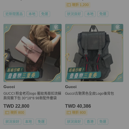
現折 1,200
近新閒置品
本地
免運
狀況良好
本地
免運
Gucci
Gucci
GUCCI 粉金老花logo 壓紋馬銜扣流蘇
Gucci/古馳黑色全皮Logo後背包
肩背腋下包 30*18*8 98新配件塵袋
TWD 22,800
TWD 40,386
現折 800
現折 800
狀況良好
本地
免運
狀況良好
香港
免運