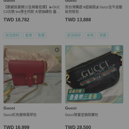
Gucci
Gucci
【震撼撿漏價👍🏻全網最低價】💫GUC
🈶台灣購證 #超級甜💰 Gucci全牛皮壓
CI/古馳 Ins博主同款 大號抽繩包 藝術
紋貝殼包
家聯名特別限量款
TWD 18,782
TWD 13,888
狀況良好
香港
免運
狀況良好
本地
免運
Gucci
Gucci
Gucci紅色鏈條風琴包
Gucci限量塗鴉款腰包
TWD 16,999
TWD 28,500