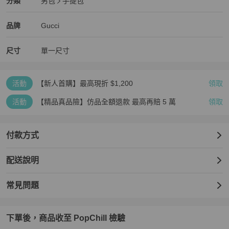
Gucci
男包
分類資訊
分類
男包
手提包
男包
/
手提包
推薦
Gucci
Gucci
精品
推薦清單
男包
品牌介紹
品牌
Gucci
尺寸
單一尺寸
活動
【新人首購】最高現折 $1,200
領取
活動
【精品真品險】仿品全額退款 最高再賠 5 萬
領取
付款方式
配送說明
常見問題
下單後，商品收至 PopChill 檢驗