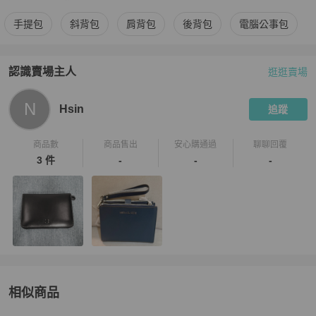
更多
Gucci
男包
相似商品推薦
手提包
斜背包
肩背包
後背包
電腦公事包
認識賣場主人
逛逛賣場
PopChill 拍拍圈嚴選賣家
Hsin
介紹
N
Hsin
追蹤
商品數
商品售出
安心購通過
聊聊回覆
3 件
-
-
-
相似商品