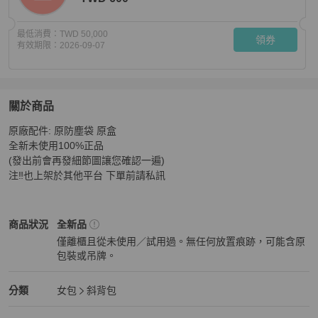
最低消費：
TWD 50,000
領券
有效期限：
2026-09-07
關於商品
關於
原廠配件: 原防塵袋 原盒

LV糖果色棋盤格nano noe手柄小水桶 尺寸約:13*16*1
全新未使用100%正品

(發出前會再發細節圖讓您確認一遍) 

注‼️也上架於其他平台 下單前請私訊
Louis Vuitton
女包
商品狀態與細節
商品狀況
全新品
僅離櫃且從未使用／試用過。無任何放置痕跡，可能含原
包裝或吊牌。
全新品
Louis Vuitton
女包
分類資訊
分類
女包
斜背包
女包
/
斜背包
推薦