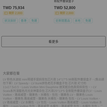
新配件塵袋盒子
TWD 75,934
TWD 52,800
現折 2,000
現折 2,000
狀況良好
香港
免運
近新閒置品
本地
免運
看更多
大家都在看
LV 粉色水波紋 mini琴譜手提斜背包芯片款 14*17*5 98新配件塵袋盒子
、
(售出請
勿下單）LV Speedy
、
LV trunk拼色老花手機盒子包 芯片款 尺寸約
11x17.5x3.5
、
Louis Vuitton Mini Dauphine 達芙妮白色肩背斜背包
、
✨LV
Scala系列淺藍色月光女神雲朵包 芯片款25*13*5 全新配件塵袋盒子
LV
、
Louis
Vuitton
、
路易威登
、
糖果色
、
水桶包
、
包包
、
糖果色 LV
、
糖果色 Louis
Vuitton
、
糖果色 路易威登
、
糖果色 水桶包
、
糖果色 包包
、
LV Louis Vuitton
、
LV 路易威登
、
LV 水桶包
、
LV 包包
、
Louis Vuitton 路易威登
、
Louis Vuitton 水
桶包
、
Louis Vuitton 包包
、
路易威登 水桶包
、
路易威登 包包
、
水桶包 包包
、
二