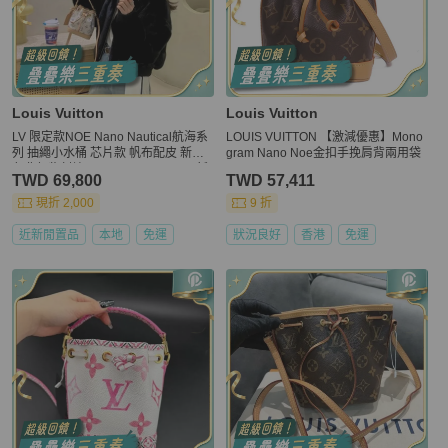
Louis Vuitton
Louis Vuitton
LV 限定款NOE Nano Nautical航海系
LOUIS VUITTON 【激減優惠】Mono
列 抽繩小水桶 芯片款 帆布配皮 新配
gram Nano Noe金扣手挽肩背兩用袋
色夢幻紫刺繡logo 16*13*10cm 99新
TWD 69,800
TWD 57,411
配件塵袋 肩帶 盒子 購證
現折 2,000
9 折
近新閒置品
本地
免運
狀況良好
香港
免運