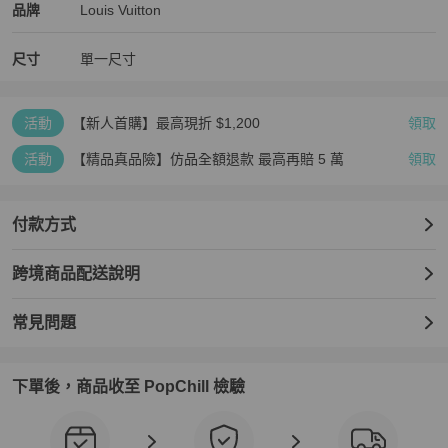
Louis Vuitton
Louis Vuitton
精品
推薦清單
女包
品牌介紹
品牌
Louis Vuitton
尺寸
單一尺寸
活動
【新人首購】最高現折 $1,200
領取
活動
【精品真品險】仿品全額退款 最高再賠 5 萬
領取
付款方式
跨境商品配送說明
常見問題
下單後，商品收至 PopChill 檢驗