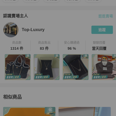
認識賣場主人
逛逛賣場
PopChill 拍拍圈嚴選賣家
Top-Luxury
介紹
Top-Luxury
追蹤
商品數
商品售出
安心購通過
聊聊回覆
1314 件
83 件
96 %
當天回覆
相似商品
更多相似
Louis Vuitton
女包
推薦精品