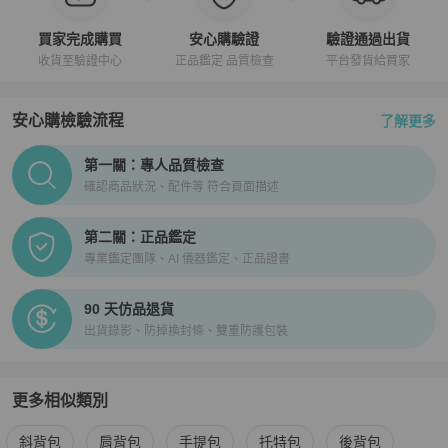
買家完成購買
安心購驗證
驗證通過出貨
收貨至驗證中心
正品鑑定 品質檢查
平台發貨給買家
安心購檢驗流程
了解更多
PopChill拍拍圈正品驗證、安心購檢驗流程介紹
第一關：專人品質檢查
確認商品狀況、配件等 符合頁面描述
第二關：正品鑑定
專業鑑定團隊、AI 儀器鑑定、正品證書
90 天仿品退貨
出貨錄影、防掉換封條、雙重防護包裝
更多相似類別
更多
Louis Vuitton
女包
相似商品推薦
斜背包
肩背包
手提包
托特包
後背包