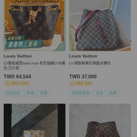
Louis Vuitton
Louis Vuitton
LV路易威登nano noe 老花抽繩小水桶
Lv 絕版莓果紅棋盤水桶包
包 芯片款
TWD 64,544
TWD 37,000
現折 2,000
現折 800
狀況良好
香港
免運
近新閒置品
本地
免運