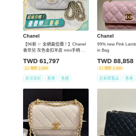
Chanel
Chanel
【96新 ✨ 全網最低價！】Chanel
99% new Pink Lamb
香奈兒 灰色金扣羊皮 mini手柄 單
in Bag
肩斜挎 鏈條包 小廢包（下單前先
TWD 61,797
TWD 88,858
詢問庫存❗️）
現折 2,000
現折 2,000
狀況良好
香港
免運
近新閒置品
香港