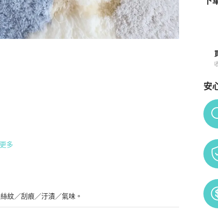
下單
安
詳情與購買須知
Po
更多
髮絲紋／刮痕／汙漬／氣味。
，很少使用痕跡的二手物品
