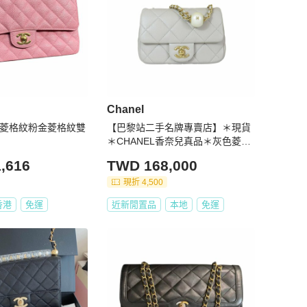
Chanel
奈兒菱格紋粉金菱格紋雙
【巴黎站二手名牌專賣店】＊現貨
＊CHANEL香奈兒真品＊灰色菱格
紋皮革金雙C小方雙珍珠調節扣鏈
,616
TWD 168,000
包
現折 4,500
香港
免運
近新閒置品
本地
免運