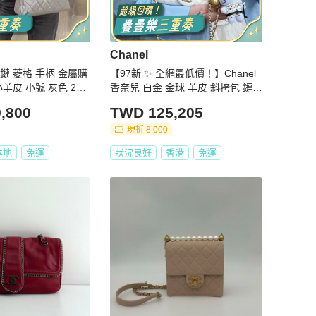
Chanel
穿鏈 菱格 手柄 金屬購
【97新 ✨ 全網最低價！】Chanel
羊皮 小號 灰色 23X
香奈兒 白金 金球 羊皮 斜挎包 鏈條
新配件盒子購證塵袋
包 現貨好價（下單前先詢問庫存
,800
TWD 125,205
❗️）
現折 8,000
本地
免運
狀況良好
香港
免運