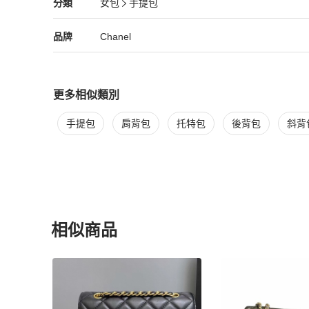
Chanel
女包
分類資訊
分類
女包
手提包
•      好狀態: 85%-95% New - 有少量至明顯使用痕跡的二手
女包
/
手提包
推薦
•      一般狀態: 85%或低於85% or - 古董/ 古物/ 有比
Chanel
Chanel
精品
推薦清單
女包
品牌介紹
品牌
Chanel
請留意我們網站上面出售的大部份物品為二手物品 （除非有
二手物品會有不同程度的使用痕跡，對新舊程度的接受能力為
以便為你的購買作最後決定，你的購買會視為已接受該二手物
更多相似類別
更多
Chanel
女包
相似商品推薦
店舖介紹

手提包
肩背包
托特包
後背包
斜背
✨ Stylekiki 你信賴的寶藏小店

【一二手奢侈品出售 寄賣 回收 置換 保養 維修 護理 鑒定】

✨ Stylekiki 於 2009年初成立，實體店始於2015
新又靚的一二手名牌包包。與多家日本大型拍賣行及批發商
網路紅人及時尚達人喜愛！

✅ 美國ENTRUPY Verified

✅ 中檢持牌鑒定師

相似商品
✅ 十年信譽實體商店

✅ 正品保證

更多相似
Chanel
女包
推薦精品
✅ 貼心售後服務

✅ 全球發貨
