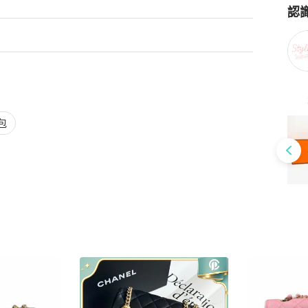
物品 

認
較多明顯使用痕跡的二手物品/ 有明顯瑕疵 

Po
注明「全新」等字眼）。

個人主觀覺受，請細心瀏覽我們提供的細節圖，

品的使用痕跡。

包
年，店主為香港時裝造型師，經常親身飛日本發掘款式特別而且狀態又
長期合作，開業至今售出超過一萬件全人手挑選美品！深受