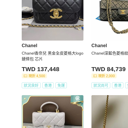
如有任何關於產品的問題，請隨時聯絡我們。

*尺寸測量為人手量度，可能存在1-2cm的誤差。
Chanel
Chanel
Chanel香奈兒 黑金全皮菱格大logo
Chanel深藍色菱格
鏈條包 芯片
TWD 137,448
TWD 84,739
現折 4,500
現折 2,000
狀況良好
香港
免運
狀況尚可
香港