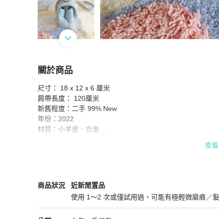
關於商品
關於
尺寸： 18 x 12 x 6 厘米

Chanel 粉藍色小羊皮翻蓋鏈條手提包 手袋
商品
肩帶長度： 120厘米

新舊程度：二手 99% New

年份：2022

材質：小羊皮、合金

配件：防塵袋、抺布、吊牌

查看
每張訂單Stylekiki將捐出$10予慈善團體 (每月上限$1000)

新舊程度說明:

Chanel
女包
商品狀態與細節
商品狀況
近新閒置品
使用 1～2 次或僅試用過，可能有極輕微磨痕／
•      全新: 100% New - 未曾使用的全新狀態

近新閒置品
•      保存品、非常好狀態: 99-95% New -  經好好保存