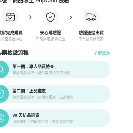
後，商品收至 PopChill 檢驗
買家完成購買
安心購驗證
驗證通過出貨
收貨至驗證中心
正品鑑定 品質檢查
平台發貨給買家
心購檢驗流程
了解更多
pChill拍拍圈正品驗證、安心購檢驗流程介紹
第一關：專人品質檢查
確認商品狀況、配件等 符合頁面描述
第二關：正品鑑定
專業鑑定團隊、AI 儀器鑑定、正品證書
90 天仿品退貨
出貨錄影、防掉換封條、雙重防護包裝