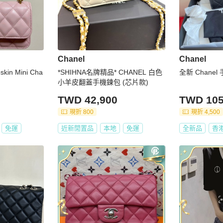
Chanel
Chanel
skin Mini Cha
*SHIHNA名牌精品* CHANEL 白色
全新 Chanel
小羊皮翻蓋手機鍊包 (芯片款)
TWD 42,900
TWD 105
現折 800
現折 4,500
免運
近新閒置品
本地
免運
全新品
香