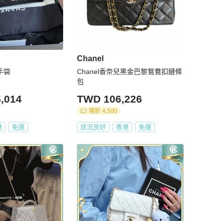
Chanel
 手袋
Chanel香奈兒黑金巴黎鴛鴦扣鏈條
包
,014
TWD 106,226
現折 4,500
港
免運
狀況良好
香港
免運