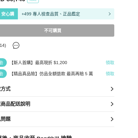
安心購
+499 專人檢查品質、正品鑑定
不可購買
14
)
動
【新人首購】最高現折 $1,200
領取
動
【精品真品險】仿品全額退款 最高再賠 5 萬
領取
款方式
境商品配送說明
見問題