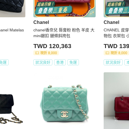
Chanel
Chanel
el Matelas
chanel香奈兒 唇膏粉 粉色 羊皮 大
CHANEL 皮
mini銀扣 鏈條斜挎包
物包 衣架包 小
8X15 98
TWD 120,363
TWD 139
現折 8,000
現折 8,000
免運
狀況良好
香港
免運
狀況良好