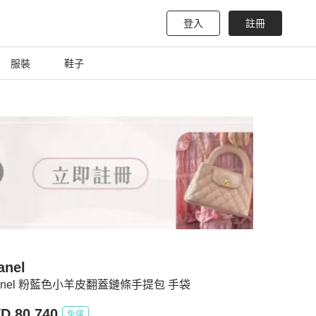
登入
註冊
服裝
鞋子
anel
anel 粉藍色小羊皮翻蓋鏈條手提包 手袋
D 80,740
免運