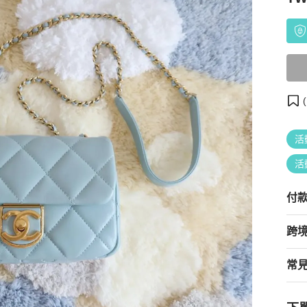
(
活
活
付
跨
常