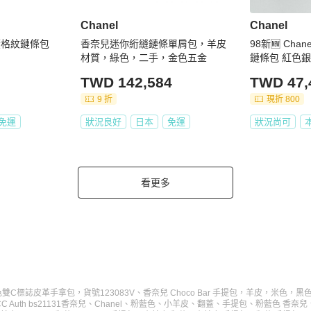
Chanel
Chanel
扣菱格紋鏈條包
香奈兒迷你絎縫鏈條單肩包，羊皮
98新🆕 Chan
材質，綠色，二手，金色五金
鏈條包 紅色
TWD 142,584
TWD 47,
9 折
現折 800
免運
狀況良好
日本
免運
狀況尚可
看更多
雙C標誌皮革手拿包，貨號123083V
、
香奈兒 Choco Bar 手提包，羊皮，米色，黑色
Auth bs21131
香奈兒
、
Chanel
、
粉藍色
、
小羊皮
、
翻蓋
、
手提包
、
粉藍色 香奈兒