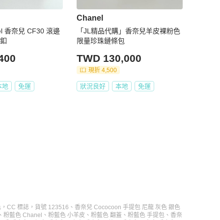
Chanel
el 香奈兒 CF30 滾邊
「JL精品代購」香奈兒羊皮裸粉色
銀釦
限量珍珠鏈條包
400
TWD 130,000
現折 4,500
本地
免運
狀況良好
本地
免運
，CC 標誌，貨號 123516
、
香奈兒 Cococoon 手提包 尼龍 灰色 銀色
、
粉藍色 Chanel
、
粉藍色 小羊皮
、
粉藍色 翻蓋
、
粉藍色 手提包
、
香奈