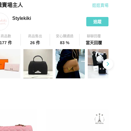
識賣場主人
逛逛賣場
pChill 拍拍圈嚴選賣家
Stylekiki
介紹
Stylekiki
追蹤
商品數
商品售出
安心購通過
聊聊回覆
177 件
26 件
83 %
當天回覆