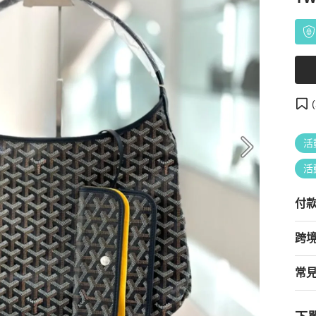
(
活
活
付
跨
常