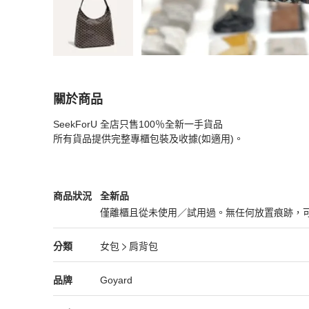
關於商品
關於
SeekForU 全店只售100％全新一手貨品

GOYARD Boheme Hobo - black 黑色
商品詳情
所有貨品提供完整專櫃包裝及收據(如適用)。
Goyard
女包
商品狀態與細節
商品狀況
全新品
僅離櫃且從未使用／試用過。無任何放置痕跡，
全新品
Goyard
女包
分類資訊
分類
女包
肩背包
女包
/
肩背包
推薦
Goyard
Goyard
精品
推薦清單
女包
品牌介紹
品牌
Goyard