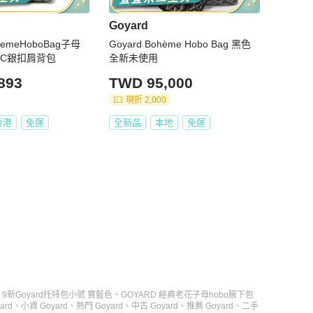
Goyard
hemeHoboBag子母
Goyard Bohème Hobo Bag 黑色
VC銀扣肩背包
全新未使用
893
TWD 95,000
現折 2,000
香港
免運
全新品
本地
免運
9新Goyard托特包小號 寶藍色
、
GOYARD 經典老花子母hobo腋下包
ard
、
小資 Goyard
、
熱門 Goyard
、
中古 Goyard
、
推薦 Goyard
、
二手