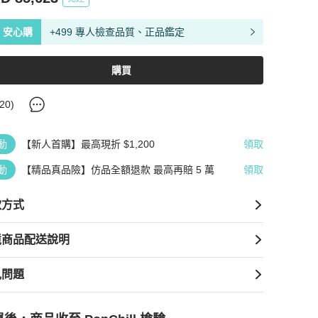
安心購
+499 專人檢查品質、正品鑑定
購買
20
)
動
【新人首購】最高現折 $1,200
領取
動
【精品真品險】仿品全額退款 最高再賠 5 萬
領取
款方式
境商品配送說明
見問題