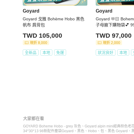
Goyard
Goyard
Goyard 戈雅 Bohème Hobo 黑色
Goyard 🫶🏻 Bohe
帆布 肩背包
子母腋下購物袋💕 9
編碼 尺寸34*30
TWD 105,000
TWD 97,000
現折 8,000
現折 2,000
全新品
本地
免運
狀況良好
本地
大家都在看
GOYARD Boheme Hobo - grey 灰色
、
Goyard alpin mini經
34*30*13 98新配件塵袋
Goyard
、
黑色
、
Hobo
、
包
、
黑色 Goyard
、
黑