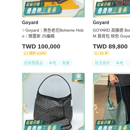
Goyard
Goyard
✨Goyard｜黑色老花Boheme Hob
GOYARD 高雅德 Boh
o｜閒置新 25編碼
M 肩背包 棕色 Goyar
HEMEPMLTY01CL0
TWD 100,000
TWD 89,800
現折 8,000
95 折
近新閒置品
本地
免運
狀況良好
本地