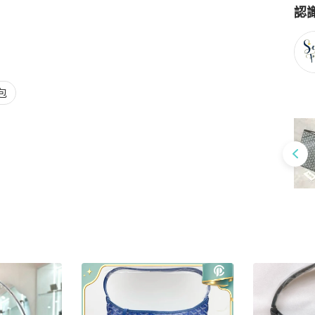
認
Po
包