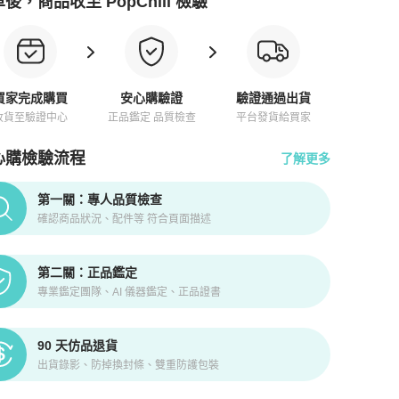
後，商品收至 PopChill 檢驗
買家完成購買
安心購驗證
驗證通過出貨
收貨至驗證中心
正品鑑定 品質檢查
平台發貨給買家
心購檢驗流程
了解更多
pChill拍拍圈正品驗證、安心購檢驗流程介紹
第一關：專人品質檢查
確認商品狀況、配件等 符合頁面描述
第二關：正品鑑定
專業鑑定團隊、AI 儀器鑑定、正品證書
90 天仿品退貨
出貨錄影、防掉換封條、雙重防護包裝