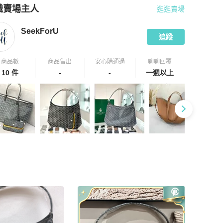
識賣場主人
逛逛賣場
pChill 拍拍圈嚴選賣家
SeekForU
介紹
SeekForU
追蹤
商品數
商品售出
安心購通過
聊聊回覆
10 件
-
-
一週以上