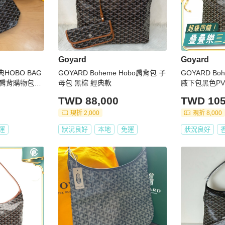
Goyard
Goyard
典HOBO BAG
GOYARD Boheme Hobo肩背包 子
GOYARD Bo
肩背購物包
母包 黑棕 經典款
腋下包黑色P
TWD 88,000
TWD 105
現折 2,000
現折 8,000
運
狀況良好
本地
免運
狀況良好