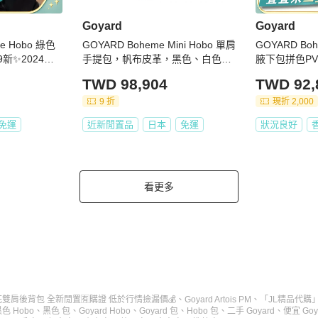
Goyard
Goyard
me Hobo 綠色
GOYARD Boheme Mini Hobo 單肩
GOYARD Bo
9新✨2024年
手提包，帆布皮革，黑色、白色、
腋下包拼色P
棕色，二手
TWD 98,904
TWD 92,
9 折
現折 2,000
免運
近新閒置品
日本
免運
狀況良好
看更多
典棕色老花雙肩後背包 全新閒置🈶購證 低於行情撿漏價💰
、
Goyard Artois PM
、
「JL精品代購」
色 Hobo
、
黑色 包
、
Goyard Hobo
、
Goyard 包
、
Hobo 包
、
二手 Goyard
、
便宜 Goy