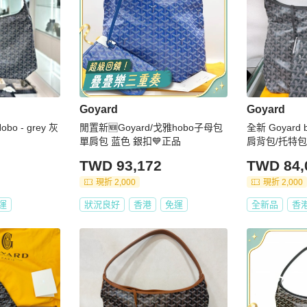
Goyard
Goyard
bo - grey 灰
閒置新🆕Goyard/戈雅hobo子母包
全新 Goyard 
單肩包 蓝色 銀扣💙正品
肩背包/托特包
TWD 93,172
TWD 84,
現折 2,000
現折 2,000
運
狀況良好
香港
免運
全新品
香