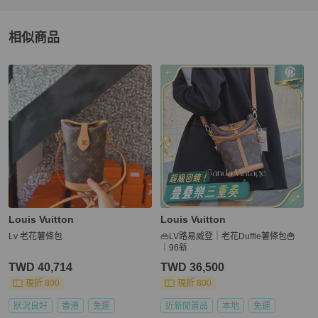
相似商品
更多相似
Louis Vuitton
女包
推薦精品
Louis Vuitton
Louis Vuitton
Lv 老花薯條包
👜LV路易威登｜老花Duffle薯條包🍟
｜96新
TWD 40,714
TWD 36,500
現折 800
現折 800
狀況良好
香港
免運
近新閒置品
本地
免運