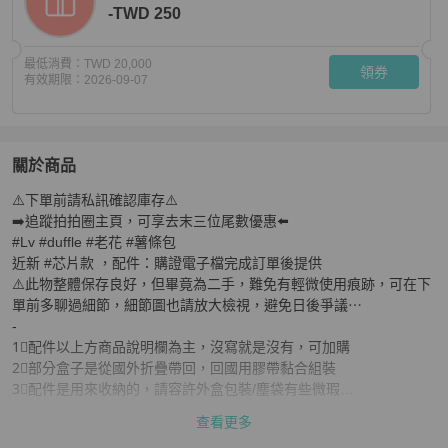
-TWD 250
最低消費：
TWD 20,000
領券
有效期限：
2026-09-07
關於商品
關於
⚠️下單前請私訊確認庫存⚠️

全新芯片款❤️ Lv #duffle #老花 #薯條包
商品詳情與購買須
➡️追蹤拍拍圈主頁，可享去末三位尾數優惠⬅️

#Lv #duffle #老花 #薯條包

近新 #芯片款 ，配件：購證電子檔完成訂單後提供

⚠️此物整體保存良好，但畢竟為二手，難免有輕微使用痕跡，可在下
單前多聊過細節，細節圖也請放大檢視，避免日後爭議⋯

️-

1⃣️配件以上方商品說明欄為主，沒寫就是沒有，可加購

2⃣️部分盒子是從國外折疊帶回，回國用膠帶黏合組裝

3⃣️配件是用來收納的，請容許外盒包裝/塵袋有些微瑕

4⃣️請先確認好包況細節再下單，需要補拍請私訊

查看更多
5⃣️商品非全新品，正常使用痕跡請勿高標
