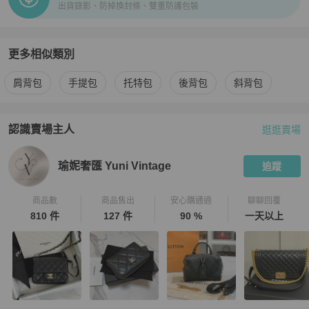
出貨錄影、防掉換封條、雙重防護包裝
更多相似類別
更多
Louis Vuitton
女包
相似商品推薦
肩背包
手提包
托特包
後背包
斜背包
認識賣場主人
逛逛賣場
PopChill 拍拍圈嚴選賣家
瑜妮奢匯 Yuni Vintage
介紹
瑜妮奢匯 Yuni Vintage
追蹤
商品數
商品售出
安心購通過
聊聊回覆
810 件
127 件
90 %
一天以上