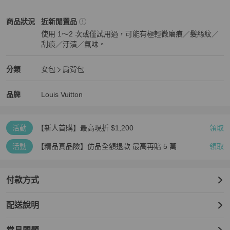
6⃣️部分商品提供網圖作穿搭參考，包況以實拍為主

7⃣️議價後談好不買的直接封鎖，不要浪費彼此時間
Louis Vuitton
女包
商品狀態與細節
商品狀況
近新閒置品
使用 1～2 次或僅試用過，可能有極輕微磨痕／髮絲紋／
刮痕／汙漬／氣味。
近新閒置品
Louis Vuitton
女包
分類資訊
分類
女包
肩背包
女包
/
肩背包
推薦
Louis Vuitton
Louis Vuitton
精品
推薦清單
女包
品牌介紹
品牌
Louis Vuitton
活動
【新人首購】最高現折 $1,200
領取
活動
【精品真品險】仿品全額退款 最高再賠 5 萬
領取
付款方式
配送說明