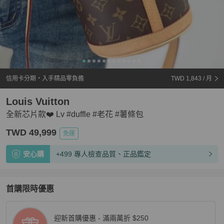
信用卡分期・入手精品零負擔
TWD 1,843
/ 月
Louis Vuitton
全新芯片款❤️ Lv #duffle #老花 #薯條包
TWD 49,999
免運
安心購
+499 專人檢查品質、正品鑑定
首購限時優惠
迎新首購優惠 - 滿兩萬折 $250