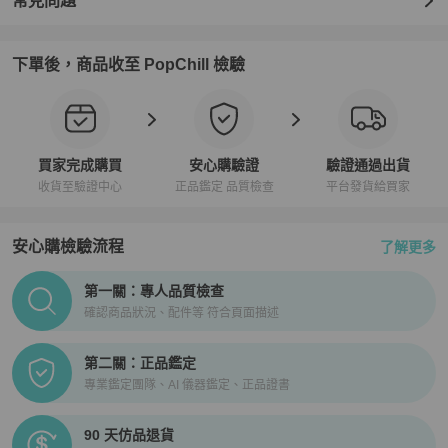
常見問題
下單後，商品收至 PopChill 檢驗
買家完成購買
安心購驗證
驗證通過出貨
收貨至驗證中心
正品鑑定 品質檢查
平台發貨給買家
安心購檢驗流程
了解更多
PopChill拍拍圈正品驗證、安心購檢驗流程介紹
第一關：專人品質檢查
確認商品狀況、配件等 符合頁面描述
第二關：正品鑑定
專業鑑定團隊、AI 儀器鑑定、正品證書
90 天仿品退貨