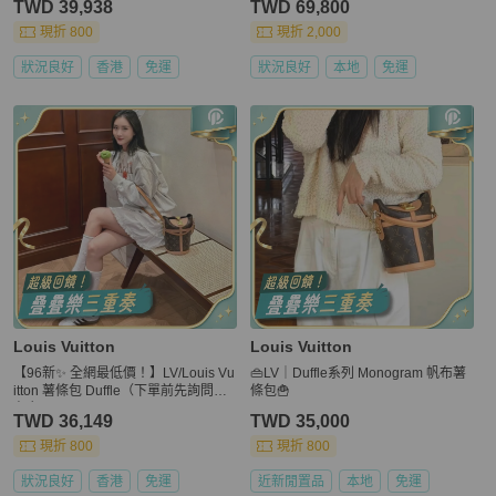
TWD 39,938
TWD 69,800
現折 800
現折 2,000
狀況良好
香港
免運
狀況良好
本地
免運
Louis Vuitton
Louis Vuitton
【96新✨ 全網最低價！】LV/Louis Vu
👜LV｜Duffle系列 Monogram 帆布薯
itton 薯條包 Duffle（下單前先詢問庫
條包🍟
存❗️）
TWD 36,149
TWD 35,000
現折 800
現折 800
狀況良好
香港
免運
近新閒置品
本地
免運