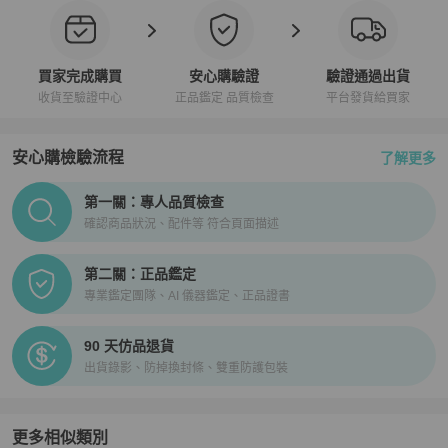
買家完成購買
安心購驗證
驗證通過出貨
收貨至驗證中心
正品鑑定 品質檢查
平台發貨給買家
安心購檢驗流程
了解更多
PopChill拍拍圈正品驗證、安心購檢驗流程介紹
第一關：專人品質檢查
確認商品狀況、配件等 符合頁面描述
第二關：正品鑑定
專業鑑定團隊、AI 儀器鑑定、正品證書
90 天仿品退貨
出貨錄影、防掉換封條、雙重防護包裝
更多相似類別