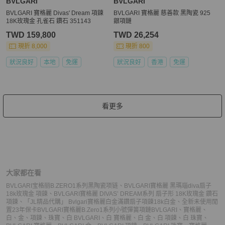
BVLGARI
BVLGARI
BVLGARI 寶格麗 Divas' Dream 項鍊
BVLGARI 寶格麗 慈善款 黑陶瓷 925
18K玫瑰金 孔雀石 鑽石 351143
銀項鏈
TWD 159,800
TWD 26,254
現折 8,000
現折 800
狀況良好
本地
免運
狀況良好
香港
免運
看更多
大家都在看
BVLGARI宝格丽B.ZERO1系列黑陶瓷项链
、
BVLGARI寶格麗 黑瑪瑙diva扇子
18k玫瑰金 項鍊
、
BVLGARI寶格麗 DIVAS’ DREAM系列 扇子形 18K玫瑰金 鑽石
項鍊
、
「JL精品代購」 Bvlgari寶格麗白金滿鑽扇子項鍊18k白金
、
全新未使用閒
置23年保卡BVLGARI寶格麗B.Zero1系列小號彈簧項鏈
BVLGARI
、
寶格麗
、
白
、
金
、
項鍊
、
珠寶
、
白 BVLGARI
、
白 寶格麗
、
白 金
、
白 項鍊
、
白 珠寶
、