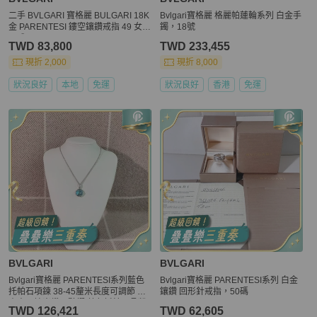
二手 BVLGARI 寶格麗 BULGARI 18K
Bvlgari寶格麗 格麗帕蓮輪系列 白金手
金 PARENTESI 鏤空鑲鑽戒指 49 女戒
鐲，18號
男戒
TWD 83,800
TWD 233,455
現折 2,000
現折 8,000
狀況良好
本地
免運
狀況良好
香港
免運
BVLGARI
BVLGARI
Bvlgari寶格麗 PARENTESI系列藍色
Bvlgari寶格麗 PARENTESI系列 白金
托帕石項鍊 38-45釐米長度可調節 名
鑲鑽 回形針戒指，50碼
貴寶石鑲嵌鑽石點綴 藍色托帕石晶瑩
TWD 126,421
TWD 62,605
剔透 搭配18K白金鍊條 氣質優雅