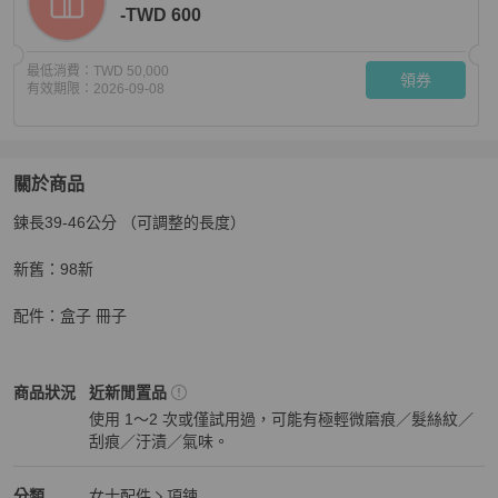
-TWD 600
最低消費：
TWD 50,000
領券
有效期限：
2026-09-08
關於商品
關於
鍊長39-46公分 （可調整的長度）

Bvlgari 絕版品 750白K金項鍊Parentesi342167
商品詳情
新舊：98新

配件：盒子 冊子
BVLGARI
女士配件
商品狀態與細節
商品狀況
近新閒置品
使用 1～2 次或僅試用過，可能有極輕微磨痕／髮絲紋／
刮痕／汙漬／氣味。
近新閒置品
BVLGARI
女士配件
分類資訊
分類
女士配件
項鍊