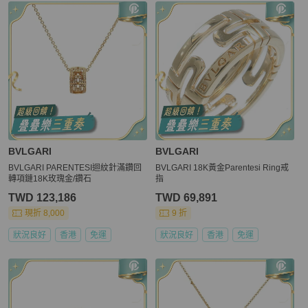
更多相似
BVLGARI
女士配件
推薦精品
BVLGARI
BVLGARI
BVLGARI PARENTESI迴紋針滿鑽回
BVLGARI 18K黃金Parentesi Ring戒
轉項鏈18K玫瑰金/鑽石
指
TWD 123,186
TWD 69,891
現折 8,000
9 折
狀況良好
香港
免運
狀況良好
香港
免運