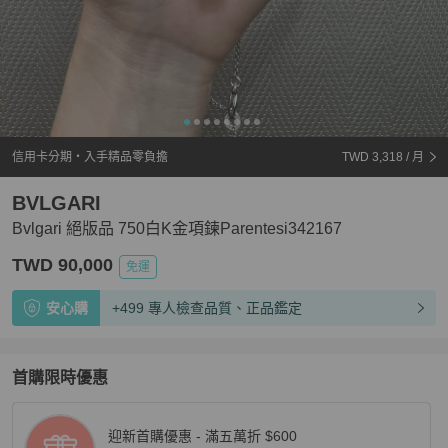
信用卡分期・入手精品零負擔
TWD 3,318
/ 月
BVLGARI
Bvlgari 絕版品 750白K金項鍊Parentesi342167
TWD 90,000
免運
安心購
+499 專人檢查品質、正品鑑定
首購限時優惠
迎新首購優惠 - 滿五萬折 $600