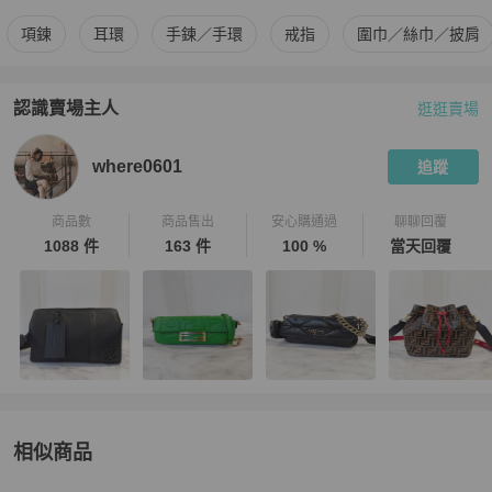
更多
BVLGARI
女士配件
相似商品推薦
項鍊
耳環
手鍊／手環
戒指
圍巾／絲巾／披肩
認識賣場主人
逛逛賣場
PopChill 拍拍圈嚴選賣家
where0601
介紹
where0601
追蹤
商品數
商品售出
安心購通過
聊聊回覆
1088 件
163 件
100 %
當天回覆
相似商品