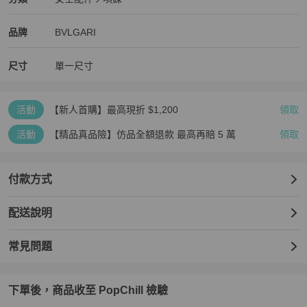
女士配件
/
項鍊
推薦
BVLGARI
BVLGARI
精品
推薦清單
女士配件
品牌介紹
品牌
BVLGARI
尺寸
單一尺寸
活動
【新人首購】最高現折 $1,200
領取
活動
【精品真品險】仿品全額退款 最高再賠 5 萬
領取
付款方式
配送說明
常見問題
下單後，商品收至 PopChill 檢驗