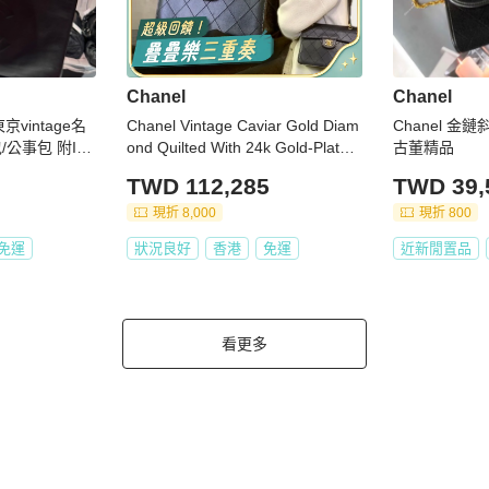
Chanel
Chanel
京vintage名
Chanel Vintage Caviar Gold Diam
Chanel 金
公事包 附ID
ond Quilted With 24k Gold-Plate
古董精品
CC Turn Lock Shoulder Bag In Bl
TWD 112,285
TWD 39,
ack 香奈兒魚子醬經典單肩包
現折 8,000
現折 800
免運
狀況良好
香港
免運
近新閒置品
看更多