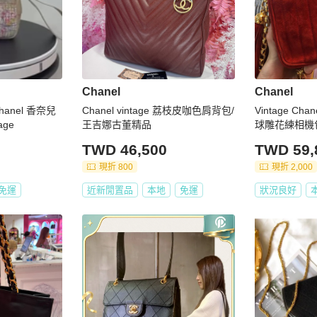
Chanel
Chanel
anel 香奈兒
Chanel vintage 荔枝皮咖色肩背包/
Vintage C
age
王吉娜古董精品
球雕花練相機
TWD 46,500
TWD 59,
現折 800
現折 2,000
免運
近新閒置品
本地
免運
狀況良好