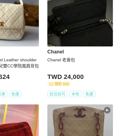
Chanel
l Leather shoulder
Chanel 老香包
古香奈兒雙CC學院風肩背包
624
TWD 24,000
現折 800
香港
免運
狀況尚可
本地
免運