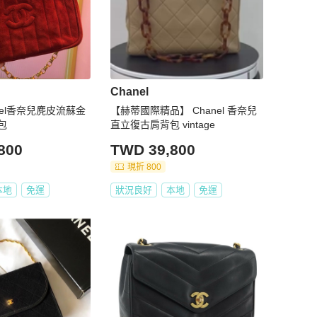
Chanel
hanel香奈兒麂皮流蘇金
【赫蒂國際精品】 Chanel 香奈兒
包
直立復古肩背包 vintage
800
TWD 39,800
現折 800
本地
免運
狀況良好
本地
免運