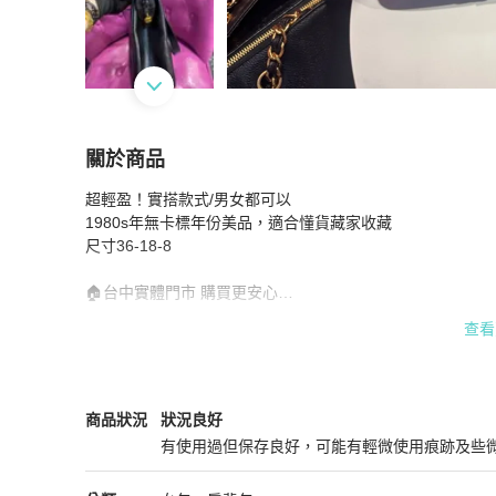
關於商品
關於
超輕盈！實搭款式/男女都可以

Chanel vintage 肩背包/王吉娜古董精品
商品詳情
1980s年無卡標年份美品，適合懂貨藏家收藏

尺寸36-18-8

🏠台中實體門市 購買更安心

⭐️多平台販售 購買前先詢問 付款售出優先

查看
🔥商品都只有一個 喜歡趕緊來聊聊

🌈商品售出 皆會附上 王吉娜古董精品購買保證單

🎂新同學加入聊聊再送購物金

🔍關鍵搜：王吉娜古董精品
Chanel
女包
商品狀態與細節
商品狀況
狀況良好
有使用過但保存良好，可能有輕微使用痕跡及些
狀況良好