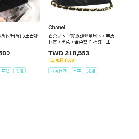
Chanel
鏈斜背包/肩背包/王吉娜
香奈兒 V 字縫線鏈條單肩包，羊皮
材質，黑色，金色雙 C 標誌，正品
編號 195911V
500
TWD 218,553
現折 4,500
本地
免運
狀況良好
日本
免運