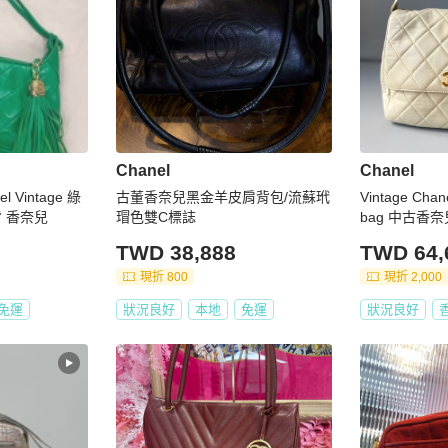
Chanel
Chanel
Vintage 綠
古董香奈兒黑金羊皮肩背包/流蘇玳
Vintage Chane
背斜背 香奈兒
瑁色雙C標誌
bag 中
TWD 38,888
TWD 64,
現折 800
現折 2,000
免運
狀況良好
本地
免運
狀況良好