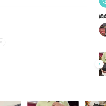
認
Po
包