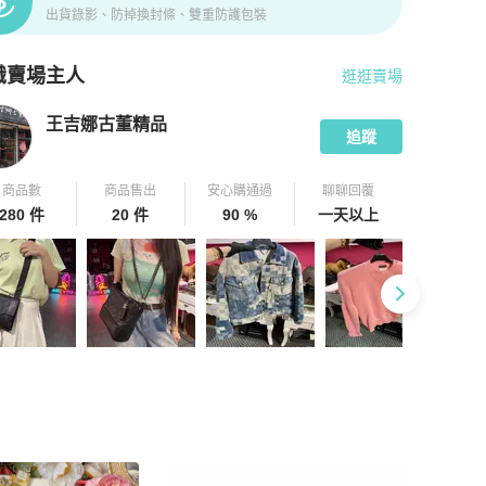
出貨錄影、防掉換封條、雙重防護包裝
識賣場主人
逛逛賣場
pChill 拍拍圈嚴選賣家
王吉娜古董精品
介紹
王吉娜古董精品
追蹤
商品數
商品售出
安心購通過
聊聊回覆
280 件
20 件
90 %
一天以上