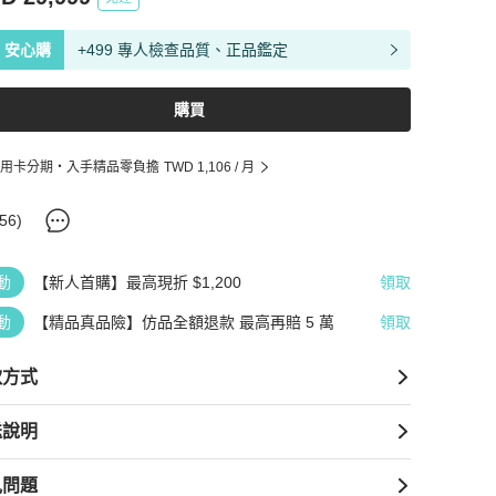
安心購
+499 專人檢查品質、正品鑑定
購買
用卡分期・入手精品零負擔
TWD 1,106
/ 月
56
)
動
【新人首購】最高現折 $1,200
領取
動
【精品真品險】仿品全額退款 最高再賠 5 萬
領取
款方式
送說明
見問題