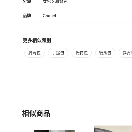
Chanel
女包
分類資訊
分類
女包
肩背包
女包
/
肩背包
推薦
Chanel
Chanel
精品
推薦清單
女包
品牌介紹
品牌
Chanel
更多相似類別
更多
Chanel
女包
相似商品推薦
肩背包
手提包
托特包
後背包
斜背
相似商品
更多相似
Chanel
女包
推薦精品