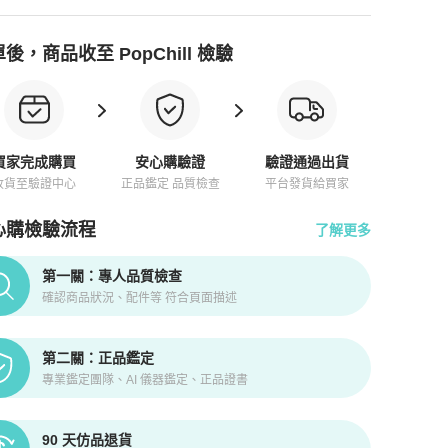
後，商品收至 PopChill 檢驗
買家完成購買
安心購驗證
驗證通過出貨
收貨至驗證中心
正品鑑定 品質檢查
平台發貨給買家
心購檢驗流程
了解更多
pChill拍拍圈正品驗證、安心購檢驗流程介紹
第一關：專人品質檢查
確認商品狀況、配件等 符合頁面描述
第二關：正品鑑定
專業鑑定團隊、AI 儀器鑑定、正品證書
90 天仿品退貨