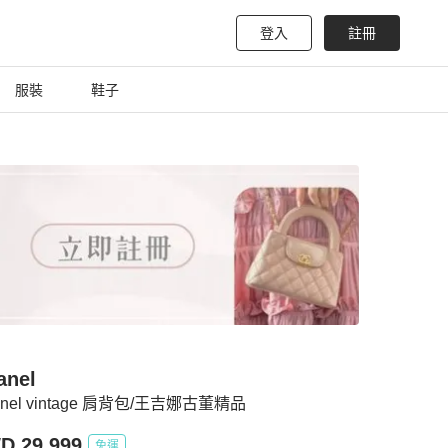
登入
註冊
服裝
鞋子
anel
anel vintage 肩背包/王吉娜古董精品
D 29,999
免運