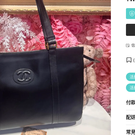
信
(
活
活
付
配
常