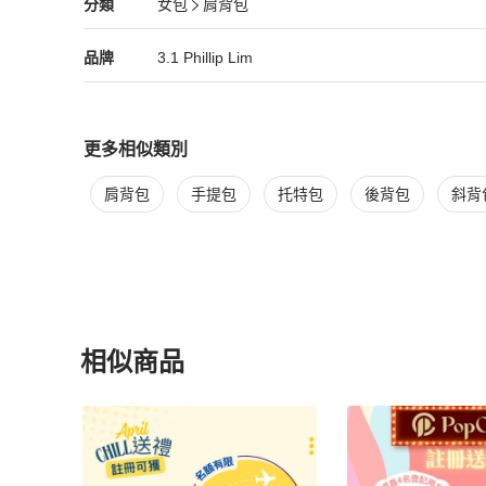
3.1 Phillip Lim
女包
分類資訊
分類
女包
肩背包
女包
/
肩背包
推薦
3.1 Phillip Lim
3.1 Phillip Lim
精品
推薦清單
女包
品牌介紹
品牌
3.1 Phillip Lim
更多相似類別
更多
3.1 Phillip Lim
女包
相似商品推薦
肩背包
手提包
托特包
後背包
斜背
相似商品
更多相似
3.1 Phillip Lim
女包
推薦精品