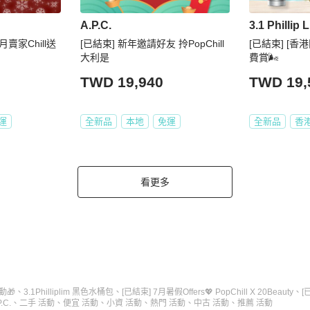
A.P.C.
3.1 Phillip 
12月賣家Chill送
[已結束] 新年邀請好友 拎PopChill
[已結束] [香
大利是
費賞🌬️
TWD 19,940
TWD 19,
運
全新品
本地
免運
全新品
香
看更多
動🎁
、
3.1Philliplim 黑色水桶包
、
[已結束] 7月暑假Offers💖 PopChill X 20Beauty
、
[
.C.
、
二手 活動
、
便宜 活動
、
小資 活動
、
熱門 活動
、
中古 活動
、
推薦 活動