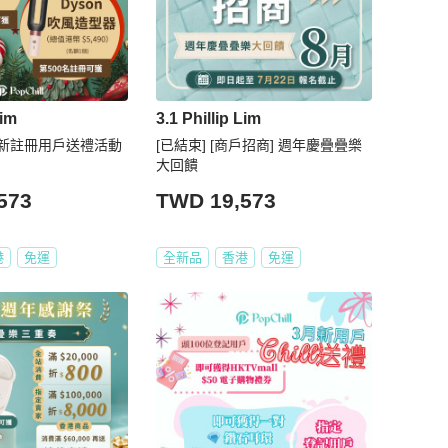
Lim
3.1 Phillip Lim
2月新註冊用戶送禮活動
[已結束] [商戶招商] 週年慶疊疊樂
大回饋
573
TWD 19,573
港
免運
全新品
香港
免運