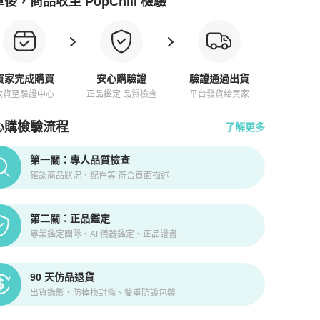
後，商品收至 PopChill 檢驗
買家完成購買
安心購驗證
驗證通過出貨
收貨至驗證中心
正品鑑定 品質檢查
平台發貨給買家
心購檢驗流程
了解更多
pChill拍拍圈正品驗證、安心購檢驗流程介紹
第一關：專人品質檢查
確認商品狀況、配件等 符合頁面描述
第二關：正品鑑定
專業鑑定團隊、AI 儀器鑑定、正品證書
90 天仿品退貨
出貨錄影、防掉換封條、雙重防護包裝