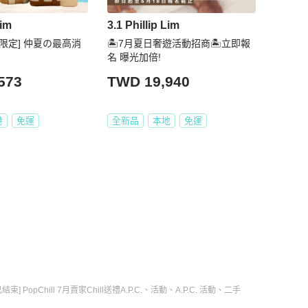
Lim
3.1 Phillip Lim
港限定] 仲夏の最高消
🏝️7月夏日奢遊活動招商🏝️立即報
名 曝光加倍!
573
TWD 19,940
港
免運
全新品
本地
免運
已結束] PopChill 7月賣家Chill送禮
A.P.C.
、
活動
、
A.P.C. 活動
、
二手