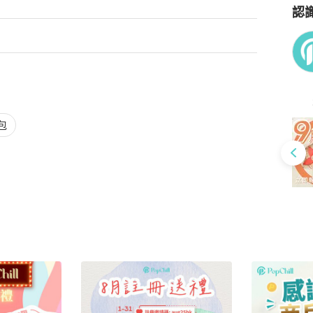
認
Po
包