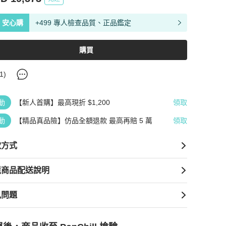
安心購
+499 專人檢查品質、正品鑑定
購買
1
)
動
【新人首購】最高現折 $1,200
領取
動
【精品真品險】仿品全額退款 最高再賠 5 萬
領取
款方式
境商品配送說明
見問題