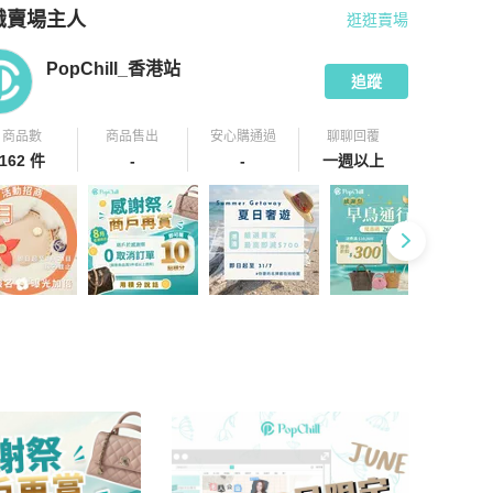
識賣場主人
逛逛賣場
pChill 拍拍圈嚴選賣家
PopChill_香港站
介紹
PopChill_香港站
追蹤
商品數
商品售出
安心購通過
聊聊回覆
162 件
-
-
一週以上