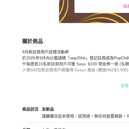
關於商品
關於
9月新註冊用戶送禮活動🎁

[已結束] 9月新用戶送禮活動🎁
商品詳情與購買
於2025年9月內以邀請碼「sep25hk」登記註冊成為PopCh
🎊每週首10名新註冊用戶可獲 Sasa  $100 現金券一張 (名額
🎉第500位新註冊用戶將獲得 Dyson 風扇 (價值HKD$3,000)
於2025年10月10日聯絡得獎用戶有關領獎安排。

查看
*限量禮品，先到先得，送完即止，不設通知。

*必須首次登記用戶才列為有資格參與活動。

*如註冊人數不足，則送贈給當月最後1位註冊用戶。

*就一切有關事宜, PopChill 將保留最終之決定權。
3.1 Phillip Lim
女包
商品狀態與細節
商品狀況
全新品
僅離櫃且從未使用／試用過。無任何放置痕跡，
全新品