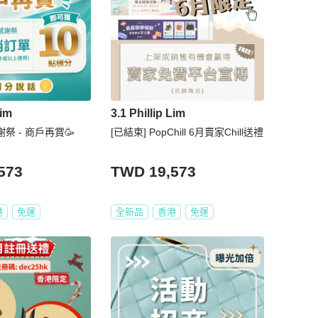
Lim
3.1 Phillip Lim
謝祭 - 商戶再賞🥳
[已結束] PopChill 6月賣家Chill送禮
573
TWD 19,573
港
免運
全新品
香港
免運