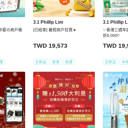
3.1 Phillip Lim
3.1 Phillip 
] 仲夏の商戶衝
[已結束] 暑假商戶狂賞☀️
✨香港三週年
折8,000!!
TWD 19,573
TWD 19,
運
全新品
香港
免運
全新品
本