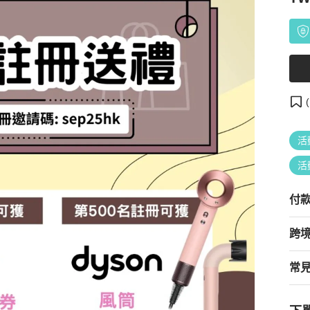
(
活
活
付
跨
常