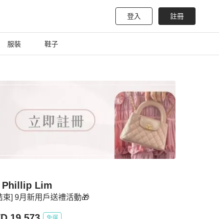
登入
註冊
服裝
鞋子
 Phillip Lim
結束] 9月新用戶送禮活動🎁
D 19,573
免運