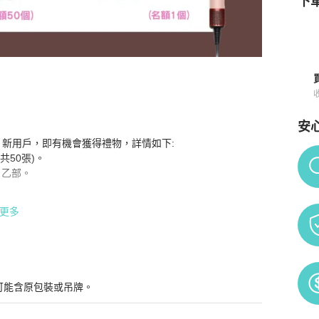
下單
安
須知
ill 新用戶，即有機會獲得禮物，詳情如下:

Po
共50張)。

 乙部。

更多
可能含原包裝或吊牌。