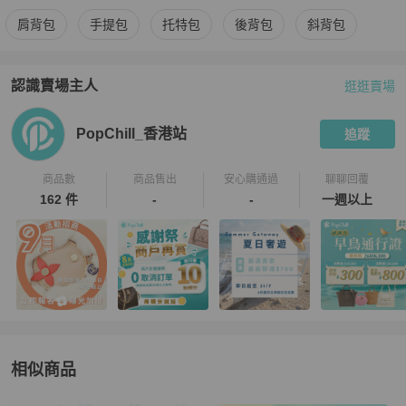
更多
3.1 Phillip Lim
女包
相似商品推薦
肩背包
手提包
托特包
後背包
斜背包
認識賣場主人
逛逛賣場
PopChill 拍拍圈嚴選賣家
PopChill_香港站
介紹
PopChill_香港站
追蹤
商品數
商品售出
安心購通過
聊聊回覆
162 件
-
-
一週以上
相似商品
更多相似
3.1 Phillip Lim
女包
推薦精品