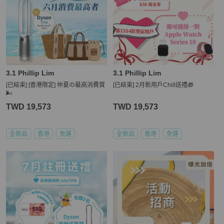
3.1 Phillip Lim
3.1 Phillip Lim
[已結束] [香港限定] 仲夏の最高消費賞
[已結束] 2月新用戶Chill送禮🎁
🌬️
TWD 19,573
TWD 19,573
全新品
香港
免運
全新品
香港
免運