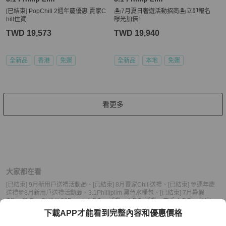
[已結束] PopChill 2週年慶優惠 賣家C
🏝️7月夏日奢遊活動招商🏝️立即報名
hill住賞
曝光加倍!
TWD 19,573
TWD 19,940
全新品
香港
免運
全新品
本地
免運
看更多
大家都在看
[已結束] 9月新用戶送禮活動🎁
、
[已結束] 8月賣家Chill送禮
、
[已結束] 🎊週年慶
送禮🎊8月新用戶送禮活動🎁
、
3.1Philliplim 黑色水桶包
、
[已結束] 7月暑假
Offers💖 PopChill X 20Beauty
A.P.C.
、
活動
、
A.P.C. 活動
、
二手 A.P.C.
、
便宜
A.P.C.
、
小資 A.P.C.
、
熱門 A.P.C.
、
中古 A.P.C.
、
推薦 A.P.C.
、
二手 活動
、
便宜
下載APP才能看到完整內容和優惠價格
活動
、
小資 活動
、
熱門 活動
、
中古 活動
、
推薦 活動