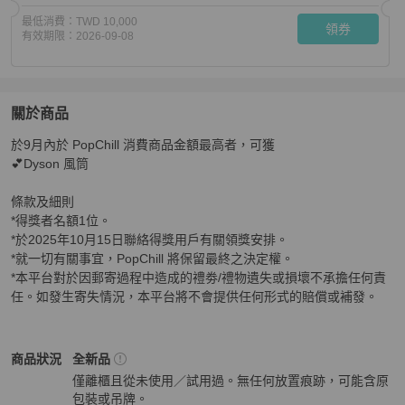
最低消費：
TWD 10,000
領券
有效期限：
2026-09-08
關於商品
關於
於9月內於 PopChill 消費商品金額最高者，可獲

[已結束] 9月用戶Chill賞禮🎁 買家平台活動
商品詳情與購
💕Dyson 風筒 

條款及細則

*得獎者名額1位。

*於2025年10月15日聯絡得獎用戶有關領獎安排。

*就一切有關事宜，PopChill 將保留最終之決定權。

*本平台對於因郵寄過程中造成的禮劵/禮物遺失或損壞不承擔任何責
任。如發生寄失情況，本平台將不會提供任何形式的賠償或補發。
3.1 Phillip Lim
女包
商品狀態與細節
商品狀況
全新品
僅離櫃且從未使用／試用過。無任何放置痕跡，可能含原
包裝或吊牌。