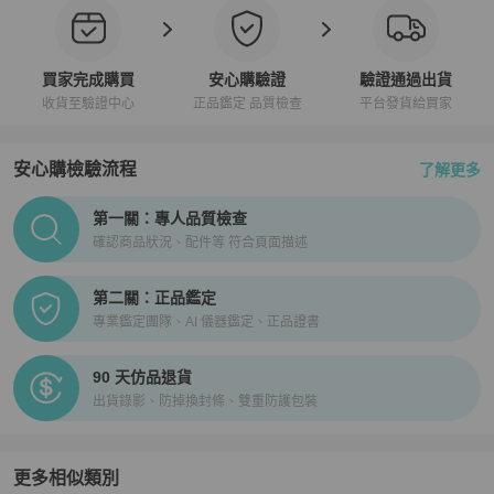
買家完成購買
安心購驗證
驗證通過出貨
收貨至驗證中心
正品鑑定 品質檢查
平台發貨給買家
安心購檢驗流程
了解更多
PopChill拍拍圈正品驗證、安心購檢驗流程介紹
第一關：專人品質檢查
確認商品狀況、配件等 符合頁面描述
第二關：正品鑑定
專業鑑定團隊、AI 儀器鑑定、正品證書
90 天仿品退貨
出貨錄影、防掉換封條、雙重防護包裝
更多相似類別