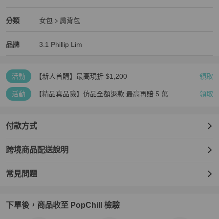
全新品
3.1 Phillip Lim
女包
分類資訊
分類
女包
肩背包
女包
/
肩背包
推薦
3.1 Phillip Lim
3.1 Phillip Lim
精品
推薦清單
女包
品牌介紹
品牌
3.1 Phillip Lim
活動
【新人首購】最高現折 $1,200
領取
活動
【精品真品險】仿品全額退款 最高再賠 5 萬
領取
付款方式
跨境商品配送說明
常見問題
下單後，商品收至 PopChill 檢驗