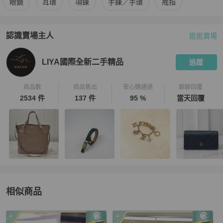
眼鏡
耳環
項鍊
手鍊／手環
戒指
認識賣場主人
逛逛賣場
PopChill 拍拍圈嚴選賣家
LIYA國際全新二手精品
介紹
LIYA國際全新二手精品
追蹤
商品數
商品售出
安心購通過
聊聊回覆
2534 件
137 件
95 %
當天回覆
相似商品
更多相似
Chanel
女士配件
推薦精品