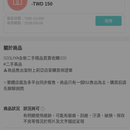
-TWD 150
最低消費：
TWD 10,000
領券
有效期限：
2026-09-06
關於商品
關於
🧚🏻‍♀️LIYA全新二手精品買賣收購🧚🏻‍♀️

莉亞精品♡Chanel 71262 透明款墨鏡 二手美品
商品詳情
#二手美品

🔺商品售出皆附上莉亞店家購買保證單

✨實體店面及多平台同步販售，商品只有一個❗️以售出為主，購買前請
先聊聊詢問
Chanel
女士配件
商品狀態與細節
商品狀況
狀況尚可
有明顯使用痕跡，可能有磨痕、刮痕、汙漬、破損、保存
不良等情況於照片及文字描述呈現
狀況尚可