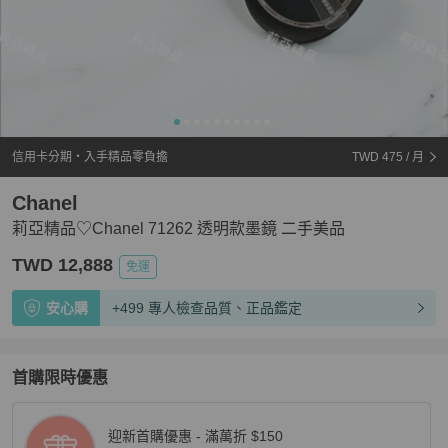
信用卡分期・入手精品零負擔
TWD 475
/ 月
Chanel
莉亞精品♡Chanel 71262 透明款墨鏡 二手美品
TWD 12,888
免運
安心購
+499 專人檢查品質、正品鑑定
首購限時優惠
迎新首購優惠 - 滿萬折 $150