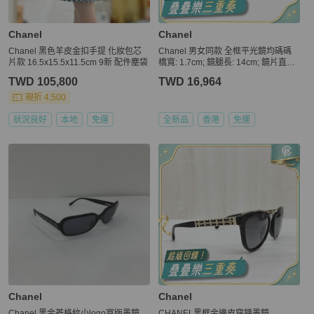
Chanel
Chanel
Chanel 黑色羊皮金扣手提 化妝包芯
Chanel 男女同款 全框平光鏡均碼碼
片款 16.5x15.5x11.5cm 9新 配件塵袋
橋寬: 1.7cm; 鏡腿長: 14cm; 鏡片直徑:
5.2cm
TWD 105,800
TWD 16,964
現折 4,500
狀況良好
本地
免運
全新品
香港
免運
Chanel
Chanel
Chanel 黑金菱格紋小logo寬版墨鏡
CHANEL黑框金邊皮穿鍊墨鏡