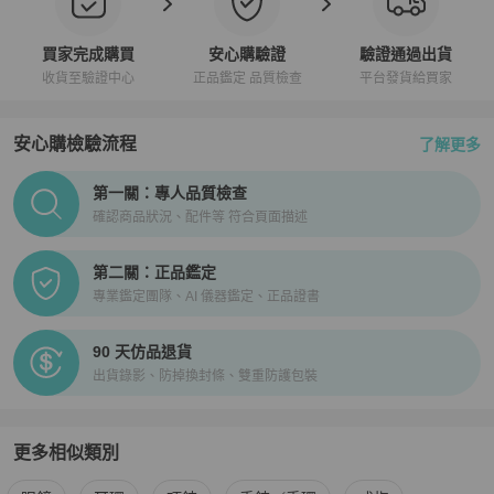
買家完成購買
安心購驗證
驗證通過出貨
收貨至驗證中心
正品鑑定 品質檢查
平台發貨給買家
安心購檢驗流程
了解更多
PopChill拍拍圈正品驗證、安心購檢驗流程介紹
第一關：專人品質檢查
確認商品狀況、配件等 符合頁面描述
第二關：正品鑑定
專業鑑定團隊、AI 儀器鑑定、正品證書
90 天仿品退貨
出貨錄影、防掉換封條、雙重防護包裝
更多相似類別
更多
Chanel
女士配件
相似商品推薦