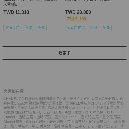
太陽眼鏡
TWD 11,310
TWD 20,000
現折 800
狀況良好
香港
免運
近新閒置品
本地
免運
看更多
大家都在看
CHANEL CC 珍珠鏈條綴飾圓形太陽眼鏡
、
平台最便宜～ 香奈兒CHANEL幻彩
金色雙C logo太陽眼鏡/ 墨鏡/ 遮陽眼鏡
、
CHANEL香奈兒CH5427H珍珠造型偏
光墨鏡
、
香奈兒金屬橙色雙C標誌太陽眼鏡 SW927
、
Chanel 香奈兒棕色圓形太
陽眼鏡 XB524
香奈兒
、
Chanel
、
透明
、
墨鏡
、
眼鏡
、
透明 香奈兒
、
透明
Chanel
、
透明 墨鏡
、
透明 眼鏡
、
香奈兒 Chanel
、
香奈兒 墨鏡
、
香奈兒 眼鏡
、
Chanel 墨鏡
、
Chanel 眼鏡
、
墨鏡 眼鏡
、
二手 香奈兒
、
便宜 香奈兒
、
小資 香奈
兒
、
熱門 香奈兒
、
中古 香奈兒
、
推薦 香奈兒
、
二手 Chanel
、
便宜 Chanel
、
小