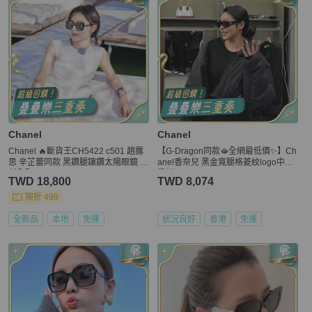
Chanel
Chanel
Chanel 🔥斷貨王CH5422 c501 趙露
【G-Dragon同款🫦全網最低價✨】Ch
思 辛芷蕾同款 黑鑽腿鑲鑽太陽眼鏡 全
anel香奈兒 黑金寬腿格菱紋logo中古
新全配
墨鏡
TWD 18,800
TWD 8,074
現折 499
全新品
本地
免運
狀況良好
香港
免運