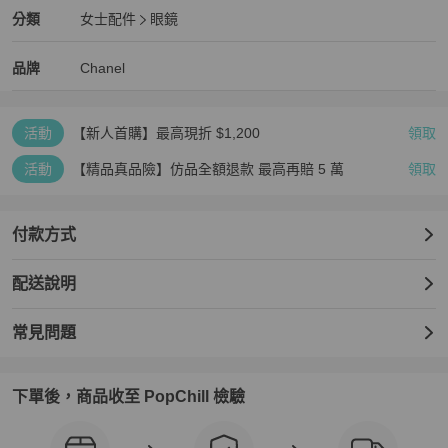
Chanel
女士配件
分類資訊
分類
女士配件
眼鏡
女士配件
/
眼鏡
推薦
Chanel
Chanel
精品
推薦清單
女士配件
品牌介紹
品牌
Chanel
活動
【新人首購】最高現折 $1,200
領取
活動
【精品真品險】仿品全額退款 最高再賠 5 萬
領取
付款方式
配送說明
常見問題
下單後，商品收至 PopChill 檢驗