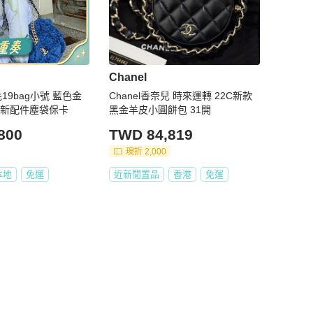
Chanel
毛19bag小號 藍色金
Chanel香奈兒 時來運轉 22C新款
9 98新配件塵袋保卡
黑金羊皮小圓餅包 31開
800
TWD 84,819
現折 2,000
本地
免運
近新閒置品
香港
免運