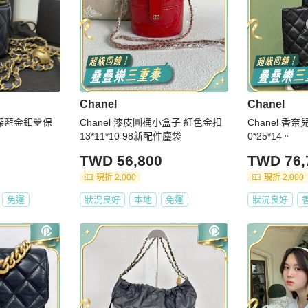
Chanel
Chanel
深藍金釦💙保
Chanel 漆皮圓桶小盒子 紅色金扣
Chanel 香奈
13*11*10 98新配件塵袋
0*25*14。
TWD 56,800
TWD 76,
現折 2,000
現折 2,000
免運
狀況良好
本地
免運
狀況良好