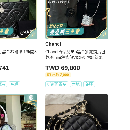
Chanel
兒 黑金希爾頓 13k開3
Chanel香奈兒🖤p黑金抽繩燒賣包
菱格mini鏈條包VIC限定‼️98新31開
卡標齊全😻
741
TWD 69,800
現折 2,000
香港
免運
近新閒置品
本地
免運