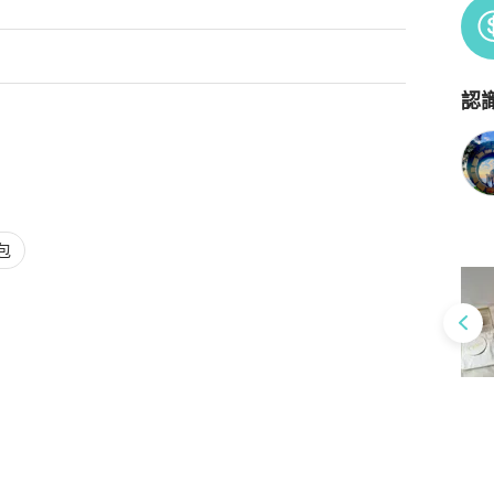
認
Po
包