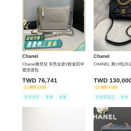
Chanel
Chanel
Chanel香奈兒 灰色全皮V紋金扣中
CHANEL 黑19包2
號流浪包
TWD 76,741
TWD 130,00
現折 2,000
現折 4,500
狀況良好
香港
免運
近新閒置品
本地