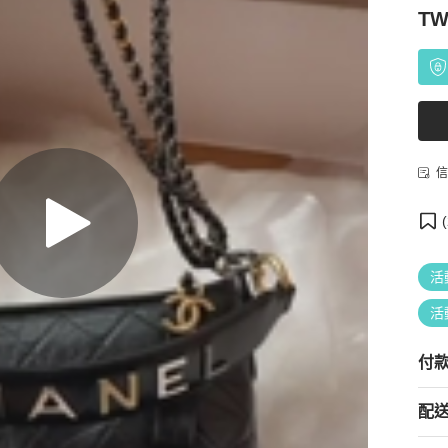
TW
信
(
活
活
付
配