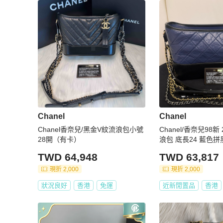
Chanel
Chanel
Chanel香奈兒/黑金V紋流浪包小號
Chanel/香奈兒98新
28開（有卡）
浪包 底長24 藍色拼
TWD 64,948
TWD 63,817
現折 2,000
現折 2,000
狀況良好
香港
免運
近新閒置品
香港