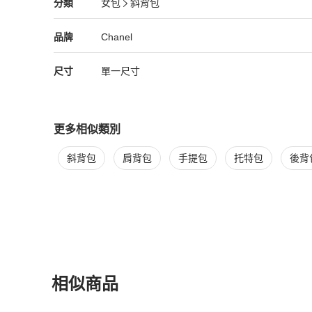
Chanel
女包
分類資訊
分類
女包
斜背包
女包
/
斜背包
推薦
Chanel
Chanel
精品
推薦清單
女包
品牌介紹
品牌
Chanel
尺寸
單一尺寸
更多相似類別
更多
Chanel
女包
相似商品推薦
斜背包
肩背包
手提包
托特包
後背
相似商品
更多相似
Chanel
女包
推薦精品