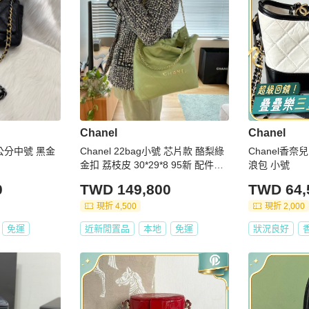
Chanel
Chanel
6公分中號 黑金
Chanel 22bag小號 芯片款 酪梨綠
Chanel香奈
金扣 荔枝皮 30*29*8 95新 配件子
浪包 小號
袋 塵袋
0
TWD 149,800
TWD 64,
現折 4,500
現折 2,000
免運
近新閒置品
本地
免運
狀況良好