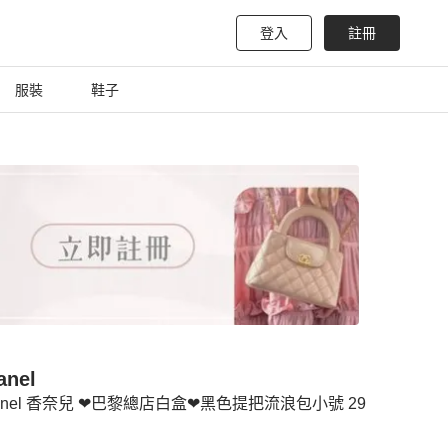
登入
註冊
服裝
鞋子
anel
anel 香奈兒 ❤︎巴黎總店白盒❤︎黑色提把流浪包小號 29