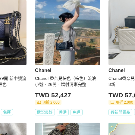
Chanel
Chanel
 29開 新中號流
Chanel 香奈兒棕色（棕色）流浪
Chanel香
黑色
小號，26開，鐳射清晰完整
8新
TWD 52,427
TWD 57,
現折 2,000
現折 2,000
免運
狀況良好
香港
免運
近新閒置品