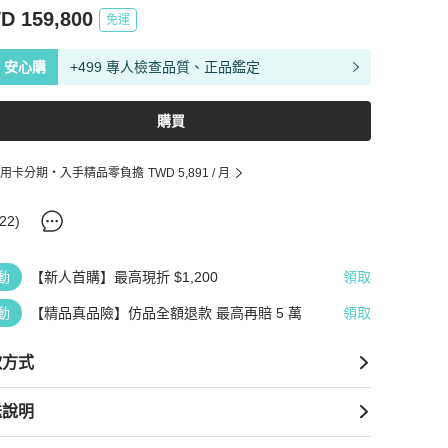
D 159,800
免運
安心購
+499 專人檢查品質、正品鑑定
購買
用卡分期・入手精品零負擔
TWD 5,891
/ 月
22
)
動
【新人首購】最高現折 $1,200
領取
動
【精品真品險】仿品全額退款 最高再賠 5 萬
領取
款方式
送說明