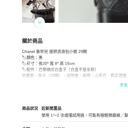
關於商品
關於
Chanel 香奈兒 提把流浪包小號 29開

Chanel 香奈兒 ❤︎巴黎總店白盒❤︎黑色提把流浪包
🏷️顏色：黑

🏷️尺寸：長20* 寬 8* 高 15cm       

🏷️配件：巴黎總店白盒子（白盒不是全新）

防塵套、保卡（29開）、說明書、緞帶、山茶花、鑑定證書（
贈送 ✔️ 紅色內膽包 ❤️

查看
🏷️說明：整體約9成新，包身硬挺，提把「A」、「N」
所示！

#香奈兒#chanel#chanel流浪包#流浪包小號
Chanel
女包
商品狀態與細節
商品狀況
近新閒置品
使用 1～2 次或僅試用過，可能有極輕微磨痕／
近新閒置品