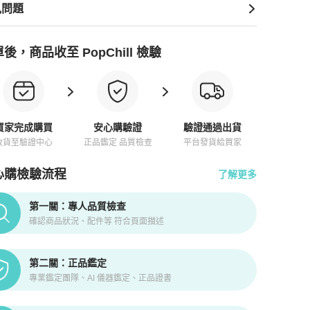
見問題
後，商品收至 PopChill 檢驗
買家完成購買
安心購驗證
驗證通過出貨
收貨至驗證中心
正品鑑定 品質檢查
平台發貨給買家
心購檢驗流程
了解更多
pChill拍拍圈正品驗證、安心購檢驗流程介紹
第一關：專人品質檢查
確認商品狀況、配件等 符合頁面描述
第二關：正品鑑定
專業鑑定團隊、AI 儀器鑑定、正品證書