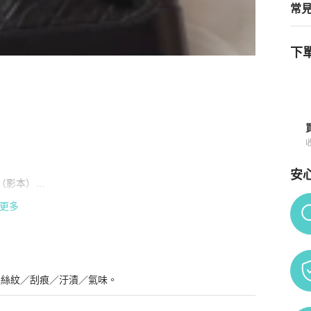
常
下單
小號 29開
商品詳情與購買須知
安
影本）

Po
更多
些微污漬、磨痕，底部、側邊一點點使用痕跡，狀況細節依照片
髮絲紋／刮痕／汙漬／氣味。