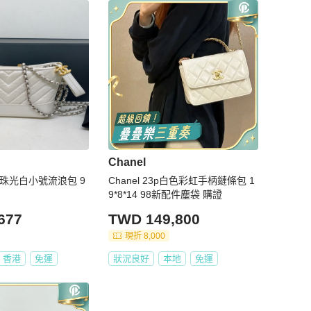
Chanel
奈兒珠光白小號流浪包 9
Chanel 23p白色彩虹手柄鏈條包 1
9*8*14 98新配件塵袋 購證
677
TWD 149,800
現折 8,000
香港
免運
狀況良好
本地
免運