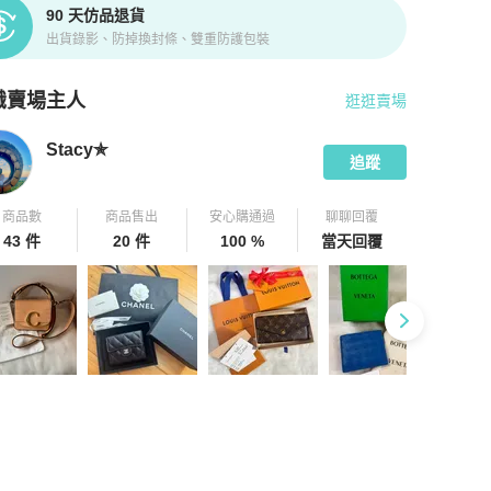
90 天仿品退貨
出貨錄影、防掉換封條、雙重防護包裝
識賣場主人
逛逛賣場
pChill 拍拍圈嚴選賣家
Stacy✯
介紹
Stacy✯
追蹤
商品數
商品售出
安心購通過
聊聊回覆
43 件
20 件
100 %
當天回覆