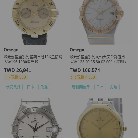
Omega
Omega
歐米茄星座系列星期日曆18K金精鋼
歐米茄星座系列同軸天文台認證男士
腕錶196.1080拋光款
腕錶 123.20.35.60.02.001，精鋼 x 1
8K 玫瑰金，40530
TWD 26,941
TWD 106,574
現折 800
現折 4,500
狀況良好
日本
免運
近新閒置品
日本
免運