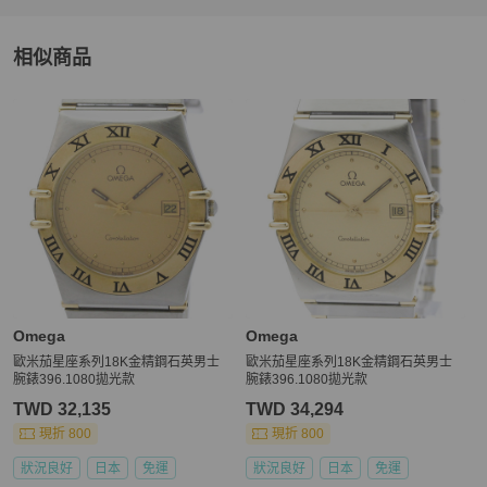
★ 您一旦依照服務網頁所定方式、條件及流程完成下單，即表示願意
依照本服務約定條款及相關網頁上所載明的約定內容、交易條件、退
相似商品
更多相似
Omega
男錶
推薦精品
Omega
Omega
歐米茄星座系列18K金精鋼石英男士
歐米茄星座系列18K金精鋼石英男士
腕錶396.1080拋光款
腕錶396.1080拋光款
TWD 32,135
TWD 34,294
現折 800
現折 800
狀況良好
日本
免運
狀況良好
日本
免運