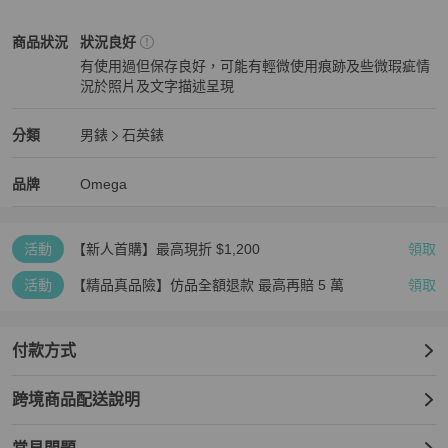
👜本店所售商品為二手商品或展示品，商品狀態有可能與新品不同。

👜商品頁面照片即是出貨內容。若有配件會以照片表示。照片中若無
Omega
男錶
商品狀態與細節
商品狀況
狀況良好
配件，表示不附任何配件。

有使用過但保存良好，可能有輕微使用痕跡及些微瑕疵情
👜所有手錶商品皆不保證防水功能。

況於照片及文字描述呈現
👜商品照片皆與商品同時上架，不會進行補拍。出貨前會再次確認商
狀況良好
品與照片內容一致。

👜本店商品眾多，聊聊訊息於2個日本工作日內回復。

Omega
男錶
分類資訊
分類
男錶
石英錶
品牌：歐米茄

男錶
/
石英錶
推薦
線：星座

Omega
Omega
精品
推薦清單
男錶
品牌介紹
品牌
Omega
型號：1312.30

類型：腕錶

風格：正裝/正式

活動
【新人首購】最高現折 $1,200
領取
性別：男性

材質（錶殼）：不鏽鋼、18K黃金

活動
【精品真品險】仿品全額退款 最高再賠 5 萬
領取
材質（錶帶）：不鏽鋼、18K黃金

錶盤顏色：銀色

機芯：石英

付款方式
功能：日期

錶殼直徑：33毫米/1.3英寸

跨境商品配送說明
序號：56**5702

配件：無

成色：二手（非常好）
