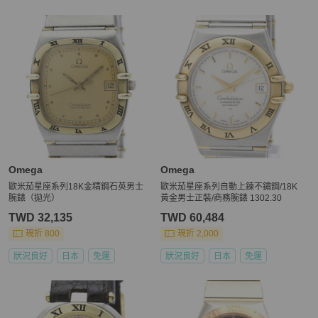
Omega
Omega
歐米茄星座系列18K金精鋼石英男士
歐米茄星座系列自動上鍊不鏽鋼/18K
腕錶（拋光）
黃金男士正裝/商務腕錶 1302.30
TWD 32,135
TWD 60,484
現折 800
現折 2,000
狀況良好
日本
免運
狀況良好
日本
免運