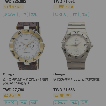
TWD 235,082
TWD 71,091
鋼 (SS) 和黃金 (YG) 組合。
現折 4,500
現折 2,000
狀況尚可
日本
免運
狀況良好
日本
免運
Omega
Omega
歐米茄星座系列星期日曆18K金精鋼
歐米茄星座系列 1512.31 精鋼石英錶
腕錶196.1080拋光款
TWD 27,786
TWD 31,666
現折 800
現折 800
狀況良好
日本
免運
狀況良好
日本
免運