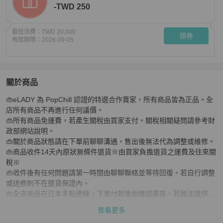
-TWD 250
最低消費：
TWD 20,000
領券
有效期限：
2026-09-05
關於商品
關於
👜eLADY 為 PopChill 認證的特選合作賣家，所有商品皆為正品。全
歐米茄星座系列18K金精鋼石英男士腕錶1312.30拋光款
店所有商品不再進行任何議價。

👜所有商品免運費，若產生關稅由買家支付。關稅相關疑問請參考財
政部網站說明。

👜關於商品狀態請在下單前聊聊溝通，售出後無法代為調整或維修。

👜商品收件14天內原狀無條件退貨※由買家負擔退貨之運費及往來關
稅※

👜收件後有任何問題請第一時間由聊聊聯絡並等待回復。若自行調整
或送修則不在退貨保證內。

👜全店商品在日本多點連線，下單付款後始確認庫存。若無法提供商
品會取消訂單。

查看更多
👜庫存確認後於7個日本工作天內出貨直寄買家地址。
