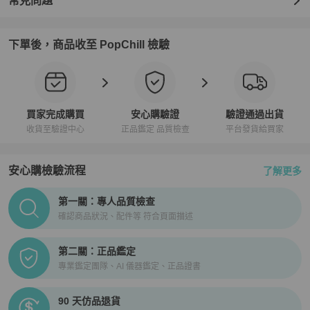
常見問題
等級：A級二手 - 有少量使用痕跡，可見一些刮痕/污漬，但整體狀況
良好。

玻璃刮痕：無

下單後，商品收至 PopChill 檢驗
錶盤刮痕/損壞：無

手部刮痕/損壞：無

錶殼刮痕：微不足道

錶圈划痕：微不足道

皇冠刮痕：無

買家完成購買
安心購驗證
驗證通過出貨
錶殼背面刮痕：微不足道

收貨至驗證中心
正品鑑定 品質檢查
平台發貨給買家
手鐲划痕：微不足道

保養：更換電池，拋光

安心購檢驗流程
了解更多
手腕尺寸：18厘米/7.08英寸

總重量：90克/3.17盎司。

PopChill拍拍圈正品驗證、安心購檢驗流程介紹
SKU：BF587152

第一關：專人品質檢查
💎PopChill 特選日本合作夥伴💎

確認商品狀況、配件等 符合頁面描述
・eLADY 為 PopChill 認證的特選合作賣家，eLADY 為國際反假冒聯
盟（IACC總部：華盛頓特區）在日本的唯一成員公司，該聯盟是世
第二關：正品鑑定
界上最大的打擊仿冒產品的非營利組織。

專業鑑定團隊、AI 儀器鑑定、正品證書
・所有商品經由eLADY鑑定專家確認為正品。

・商品出貨後，Popchill會提供安心購證明。

90 天仿品退貨