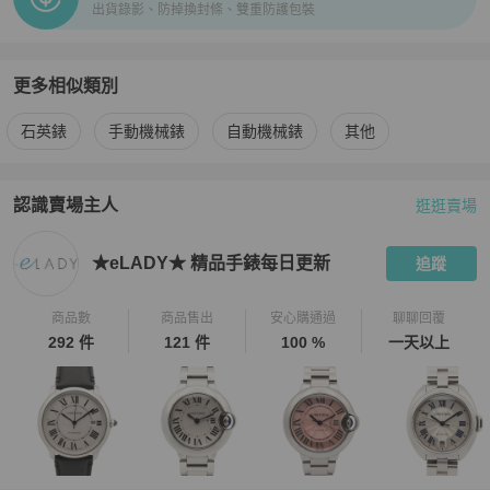
出貨錄影、防掉換封條、雙重防護包裝
💎運送相關💎

・本店商品由日本 eLADY 公司從日本出貨，直接寄往買家地址。

・本店商品在日本據點眾多，買家下單後方始確認庫存。

・所有商品只有一件，有可能發生已在別據點售出的情形。遇此情況
更多相似類別
將取消訂單。

更多
Omega
男錶
相似商品推薦
・訂單確認後七個工作天內由日本寄出。若有特殊情形發生需延長寄
石英錶
手動機械錶
自動機械錶
其他
送時間會通知買家。

💎費用相關💎

認識賣場主人
逛逛賣場
PopChill 拍拍圈嚴選賣家
★eLADY★ 精品手錶每日更新
介紹
・所有商品免國際運費。

・所有商品由日本寄出，若產生關稅與其他稅費由買家自行支付。

★eLADY★ 精品手錶每日更新
追蹤
・關稅相關問題，請買家參照財政部網站說明。

💎退貨政策💎

商品數
商品售出
安心購通過
聊聊回覆
・eLADY提供所有商品簽收起14天內無條件退貨。退貨商品需與本店
292 件
121 件
100 %
一天以上
出貨狀態一致。

・請買家務必錄影開箱以做記錄。

・如需退貨，請在收到商品14天以內透過聊聊聯絡，我們將協助您進
行退貨手續。
