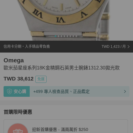
信用卡分期・入手精品零負擔
TWD 1,423
/ 月
Omega
歐米茄星座系列18K金精鋼石英男士腕錶1312.30拋光款
TWD 38,612
免運
安心購
+499 專人檢查品質、正品鑑定
首購限時優惠
迎新首購優惠 - 滿兩萬折 $250