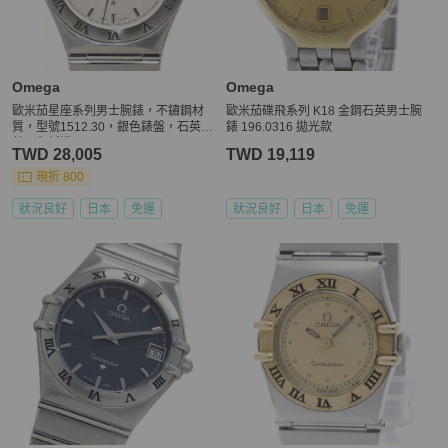
Omega
Omega
歐米茄星座系列男士腕錶，不鏽鋼材
歐米茄碟飛系列 K18 金鋼石英男士腕
質，型號1512.30，銀色錶盤，石英機
錶 196.0316 拋光款
芯，翻新機。
TWD 28,005
TWD 19,119
現折 800
狀況良好
日本
免運
狀況良好
日本
免運