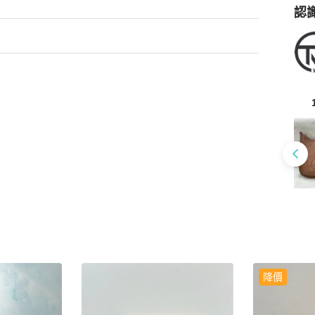
認
Po
降價