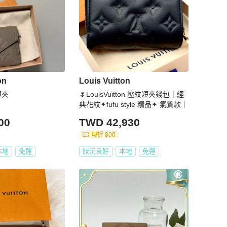
on
Louis Vuitton
短夾
🌷LouisVuitton 壓紋短夾錢包｜經
典花紋✦fufu style 精品✦ 氣質款｜
00
TWD 42,930
現折 800
本地
免運
狀況良好
本地
免運