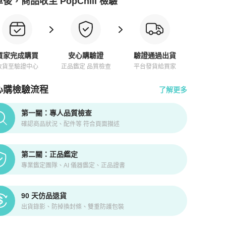
後，商品收至 PopChill 檢驗
買家完成購買
安心購驗證
驗證通過出貨
收貨至驗證中心
正品鑑定 品質檢查
平台發貨給買家
心購檢驗流程
了解更多
pChill拍拍圈正品驗證、安心購檢驗流程介紹
第一關：專人品質檢查
確認商品狀況、配件等 符合頁面描述
第二關：正品鑑定
專業鑑定團隊、AI 儀器鑑定、正品證書
90 天仿品退貨
出貨錄影、防掉換封條、雙重防護包裝