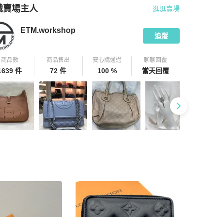
識賣場主人
逛逛賣場
pChill 拍拍圈嚴選賣家
ETM.workshop
介紹
ETM.workshop
追蹤
商品數
商品售出
安心購通過
聊聊回覆
1639 件
72 件
100 %
當天回覆