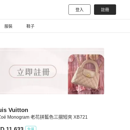
登入
註冊
服裝
鞋子
is Vuitton
 Zoé Monogram 老花拼藍色三摺短夾 XB721
D 11,633
免運