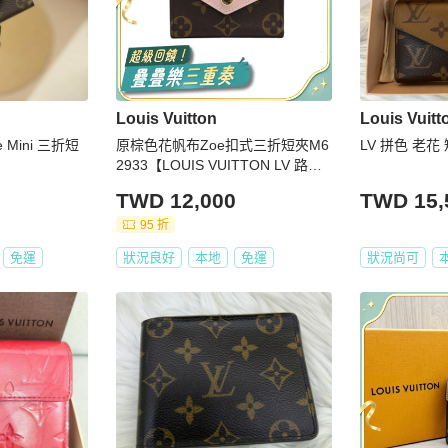
Louis Vuitton
Louis Vuitt
 Mini 三折短
原棕色花帆布Zoe扣式三折短夾M6
LV 拼色 老花
2933【LOUIS VUITTON LV 路易
威登】M62933
TWD 12,000
TWD 15,
95 折
免運
狀況良好
本地
免運
狀況尚可