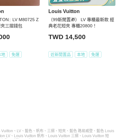
on
Louis Vuitton
TTON:: LV M80725 Z
（99新閒置🎁） LV 專櫃最新款 經
短夾三摺錢包
典老花短夾 專櫃20800！
000
TWD 14,500
本地
免運
近新閒置品
本地
免運
 Vuitton
、
LV
、
藍色
、
帆布
、
三摺
、
短夾
、
藍色 路易威登
、
藍色 Louis
ton LV
、
Louis Vuitton 帆布
、
Louis Vuitton 三摺
、
Louis Vuitton 短