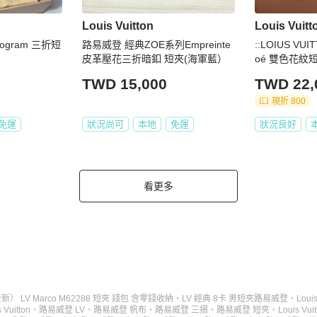
Louis Vuitton
Louis Vuitt
onogram 三折短
路易威登 經典ZOE系列Empreinte
::LOIUS VUI
皮革壓花三折暗釦 短夾(海軍藍）
oé 雙色花紋
TWD 15,000
TWD 22,
現折 800
免運
狀況尚可
本地
免運
狀況良好
看更多
新） LV Marco M62288 短夾 錢包 含零錢收納
、
LV 經典 8卡 男短夾
路易威登
、
Louis
Vuitton
、
路易威登 LV
、
路易威登 帆布
、
路易威登 三摺
、
路易威登 短夾
、
Louis Vuit