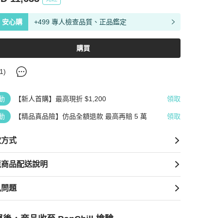
安心購
+499 專人檢查品質、正品鑑定
購買
1
)
動
【新人首購】最高現折 $1,200
領取
動
【精品真品險】仿品全額退款 最高再賠 5 萬
領取
款方式
境商品配送說明
見問題