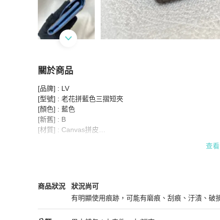
關於商品
關於
[品牌] : LV

LV Zoé Monogram 老花拼藍色三摺短夾 XB721
[型號] : 老花拼藍色三摺短夾

[顏色] : 藍色

[新舊] : B

[材質] : Canvas拼皮

[尺寸] : 9.5*8*3

查看
[配件] : 盒，塵袋
Louis Vuitton
男士錢包 / 小皮件
商品狀態與細節
商品狀況
狀況尚可
有明顯使用痕跡，可能有磨痕、刮痕、汙漬、破
狀況尚可