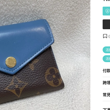
(
活
活
付
跨
常