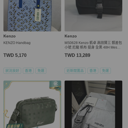
Kenzo
Kenzo
KENZO Handbag
MS0628 Kenzo 凱卓 高田賢三 郵差包
小號 尼龍 帆布 挺身 全黑 48H Messe
nger Bag Small Nylon So Black x PH
TWD 5,170
TWD 13,289
W
狀況良好
香港
免運
近新閒置品
香港
免運