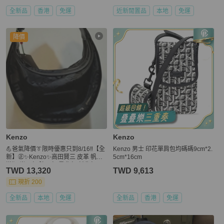
全新品
香港
免運
近新閒置品
本地
免運
降價
Kenzo
Kenzo
💪爸氣降價👔限時優惠只到8/16‼️【全
Kenzo 男士 印花單肩包均碼碼9cm*2.
新】㊣✨Kenzo✨高田賢三 皮革 帆布
5cm*16cm
滿版 半月包 腋下包 肩背包 斜背包/二
TWD 13,320
TWD 9,613
手精品/二手包/保證正品
現折 200
全新品
本地
免運
全新品
香港
免運