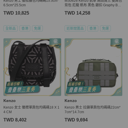
Kenzo 男士 徽標腰包均碼碼15.5cm*
MS0626 Kenzo 凱卓 高田賢三 雙肩包
6.5cm*25.5cm
背包 尼龍 帆布 黑色 銀扣 Graphy Bac
kpack Leather and Nylon Black x PH
TWD 10,825
TWD 14,258
W
全新品
香港
免運
近新閒置品
香港
免運
Kenzo
Kenzo
Kenzo 女士 徽標單肩包均碼碼18 X 1
Kenzo 男士 拉鍊單肩包均碼碼22cm*
4 CM
7cm*14.7cm
TWD 8,402
TWD 9,694