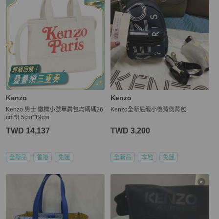
Kenzo
Kenzo
Kenzo 男士 徽標小號單肩包均碼碼26
Kenzo全新尼龍小後背側背包
cm*8.5cm*19cm
TWD 14,137
TWD 3,200
全新品
香港
免運
全新品
本地
免運