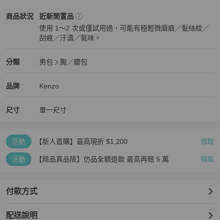
Kenzo
男包
商品狀態與細節
商品狀況
近新閒置品
使用 1～2 次或僅試用過，可能有極輕微磨痕／髮絲紋／
刮痕／汙漬／氣味。
近新閒置品
Kenzo
男包
分類資訊
分類
男包
胸／腰包
男包
/
胸／腰包
推薦
Kenzo
Kenzo
精品
推薦清單
男包
品牌介紹
品牌
Kenzo
尺寸
單一尺寸
活動
【新人首購】最高現折 $1,200
領取
活動
【精品真品險】仿品全額退款 最高再賠 5 萬
領取
付款方式
配送說明