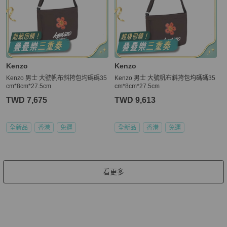
Kenzo
Kenzo
Kenzo 男士 大號帆布斜挎包均碼碼35
Kenzo 男士 大號帆布斜挎包均碼碼35
cm*8cm*27.5cm
cm*8cm*27.5cm
TWD 7,675
TWD 9,613
全新品
香港
免運
全新品
香港
免運
看更多