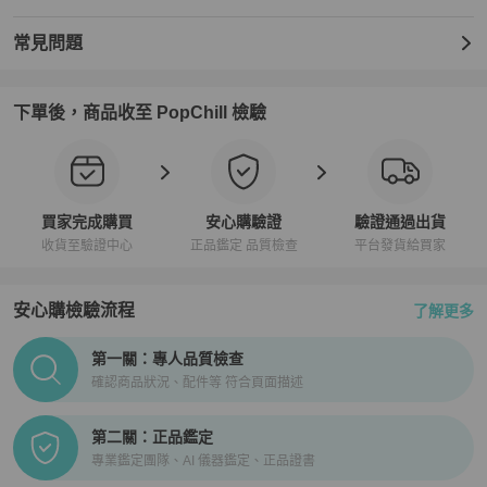
常見問題
下單後，商品收至 PopChill 檢驗
買家完成購買
安心購驗證
驗證通過出貨
收貨至驗證中心
正品鑑定 品質檢查
平台發貨給買家
安心購檢驗流程
了解更多
PopChill拍拍圈正品驗證、安心購檢驗流程介紹
第一關：專人品質檢查
確認商品狀況、配件等 符合頁面描述
第二關：正品鑑定
專業鑑定團隊、AI 儀器鑑定、正品證書