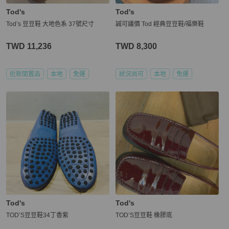
Tod's
Tod's
Tod’s 豆豆鞋 大地色系 37號尺寸
誠可議價 Tod 經典豆豆鞋/福樂鞋
TWD 11,236
TWD 8,300
近新閒置品
本地
免運
狀況尚可
本地
免運
Tod's
Tod's
TOD’S豆豆鞋34丁香紫
TOD’S豆豆鞋 橡膠底