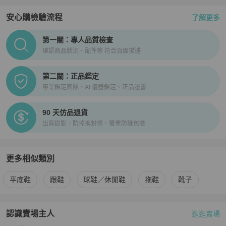
安心購檢驗流程
了解更多
PopChill拍拍圈正品驗證、安心購檢驗流程介紹
第一關：專人品質檢查
確認商品狀況、配件等 符合頁面描述
第二關：正品鑑定
專業鑑定團隊、AI 儀器鑑定、正品證書
90 天仿品退貨
出貨錄影、防掉換封條、雙重防護包裝
更多相似類別
更多
Tod's
女鞋
相似商品推薦
平底鞋
跟鞋
球鞋／休閒鞋
拖鞋
靴子
認識賣場主人
逛逛賣場
PopChill 拍拍圈嚴選賣家
Jocelyn1413_全新及二手精品
介紹