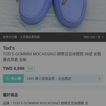
信用卡分期・入手精品零負擔
TWD 332
/ 月
Tod's
TOD’S GOMMINI MOCASSINO 綁帶豆豆休閒鞋 36號 女鞋
薰衣草紫 全新
TWD 8,999
免運
安心購
+499 專人檢查品質、正品鑑定
關於商品
關於
品牌：TOD’S GOMMINI MOCASSINO 綁帶豆豆休閒鞋 女

TOD’S GOMMINI MOCASSINO 綁帶豆豆休閒鞋 36號