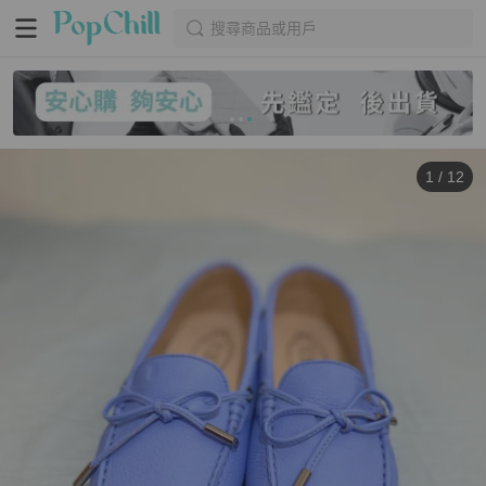
搜尋商品或用戶
1
/
12