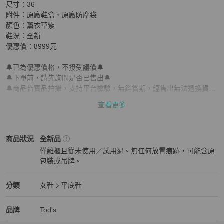
尺寸：36

附件：原廠鞋盒、原廠防塵袋

顏色：薰衣草紫

鞋況：全新

優惠價：8999元

🔔已為優惠價格，不接受議價🔔

🔔下單前，請先詢問是否已售出🔔

🔔商品皆實品拍攝，支持平台檢驗，無鑑賞期，經售出無法退換貨，
謝謝🔔
查看更多
Tod's
女鞋
商品狀態與細節
商品狀況
全新品
僅離櫃且從未使用／試用過。無任何放置痕跡，可能含原
包裝或吊牌。
全新品
Tod's
女鞋
分類資訊
分類
女鞋
平底鞋
女鞋
/
平底鞋
推薦
Tod's
Tod's
精品
推薦清單
女鞋
品牌介紹
品牌
Tod's