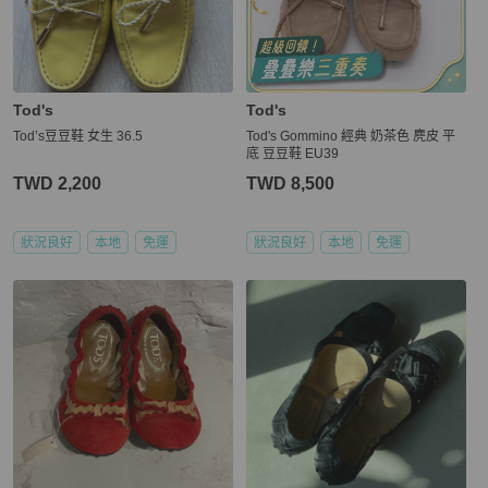
Tod's
Tod's
Tod’s豆豆鞋 女生 36.5
Tod's Gommino 經典 奶茶色 麂皮 平
底 豆豆鞋 EU39
TWD 2,200
TWD 8,500
狀況良好
本地
免運
狀況良好
本地
免運