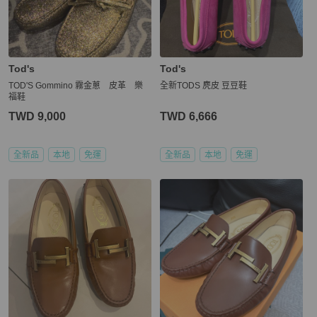
Tod's
Tod's
TOD'S Gommino 霧金蔥 皮革 樂
全新TODS 麂皮 豆豆鞋
福鞋
TWD 9,000
TWD 6,666
全新品
本地
免運
全新品
本地
免運