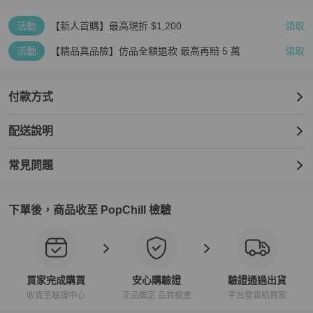
活動
【新人首購】最高現折 $1,200
領取
活動
【精品真品險】仿品全額退款 最高再賠 5 萬
領取
付款方式
配送說明
常見問題
下單後，商品收至 PopChill 檢驗
買家完成購買
安心購驗證
驗證通過出貨
收貨至驗證中心
正品鑑定 品質檢查
平台發貨給買家