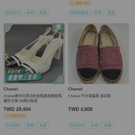
現折 800
狀況尚可
本地
免運
近新閒置品
香港
免運
Chanel
Chanel
chanel香奈兒黑白拼皮粗跟高跟鞋瑪
Chanel 牛仔草編鞋 漁夫鞋
麗珍方頭 38碼已貼底
TWD 29,404
TWD 4,800
現折 800
狀況良好
香港
免運
狀況尚可
本地
免運