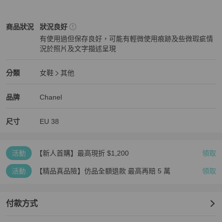
Chanel
女鞋
商品狀態與細節
商品狀況
狀況良好
有使用過但保存良好，可能有輕微使用痕跡及些微瑕疵情
況於照片及文字描述呈現
狀況良好
Chanel
女鞋
分類資訊
分類
女鞋
其他
女鞋
/
其他
推薦
Chanel
Chanel
精品
推薦清單
女鞋
品牌介紹
品牌
Chanel
尺寸
EU
38
活動
【新人首購】最高現折 $1,200
領取
活動
【精品真品險】仿品全額退款 最高再賠 5 萬
領取
付款方式