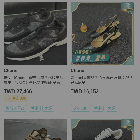
Chanel
Chanel
未使用Chanel 香奈兒 灰黑格紋羊毛
Chanel香奈兒黑色高跟鞋 尺碼：36.5
麂皮拼接雙C系帶休閒運動鞋 尺碼:39
已貼底🧡
碼
TWD 27,466
TWD 16,152
現折 800
近新閒置品
香港
免運
狀況良好
香港
免運