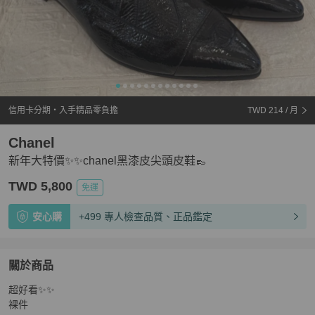
信用卡分期・入手精品零負擔
TWD 214
/ 月
Chanel
新年大特價✨✨chanel黑漆皮尖頭皮鞋👞
TWD 5,800
免運
安心購
+499 專人檢查品質、正品鑑定
關於商品
關於
超好看✨✨

新年大特價✨✨chanel黑漆皮尖頭皮鞋👞
商品詳情與購買
裸件