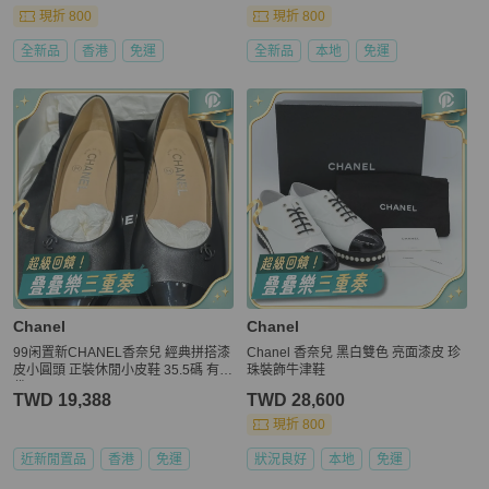
現折 800
現折 800
全新品
香港
免運
全新品
本地
免運
Chanel
Chanel
99闲置新CHANEL香奈兒 經典拼搭漆
Chanel 香奈兒 黑白雙色 亮面漆皮 珍
皮小圓頭 正裝休閒小皮鞋 35.5碼 有塵
珠裝飾牛津鞋
袋
TWD 19,388
TWD 28,600
現折 800
近新閒置品
香港
免運
狀況良好
本地
免運