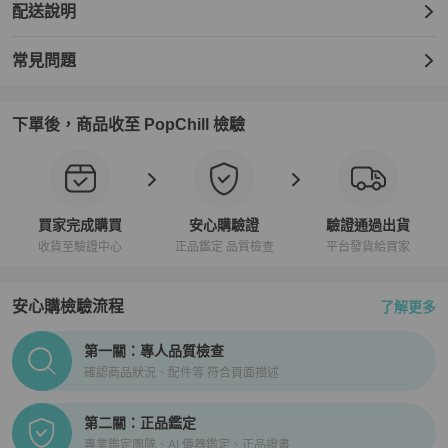
配送說明
常見問題
下單後，商品收至 PopChill 檢驗
買家完成購買
安心購驗證
驗證通過出貨
收貨至驗證中心
正品鑑定 品質檢查
平台發貨給買家
安心購檢驗流程
了解更多
PopChill拍拍圈正品驗證、安心購檢驗流程介紹
第一關：專人品質檢查
確認商品狀況、配件等 符合頁面描述
第二關：正品鑑定
專業鑑定團隊、AI 儀器鑑定、正品證書