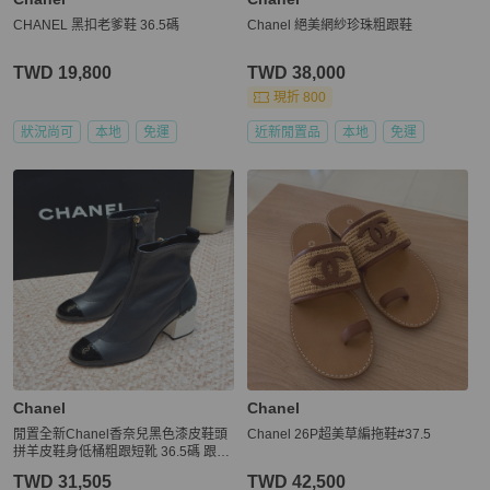
CHANEL 黑扣老爹鞋 36.5碼
Chanel 絕美網紗珍珠粗跟鞋
TWD 19,800
TWD 38,000
現折 800
狀況尚可
本地
免運
近新閒置品
本地
免運
Chanel
Chanel
閒置全新Chanel香奈兒黑色漆皮鞋頭
Chanel 26P超美草編拖鞋#37.5
拼羊皮鞋身低桶粗跟短靴 36.5碼 跟高
5cm
TWD 31,505
TWD 42,500