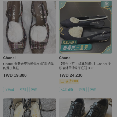
Chanel
Chanel
Chanel 全新未穿的蜥蜴皮+呢料絕美
【適合上班👍🏻經典耐髒✨】Chanel 尖
的雙拼美鞋
頭後絆帶珍珠平底鞋 38C
TWD 19,800
TWD 24,230
現折 800
全新品
本地
免運
狀況良好
香港
免運