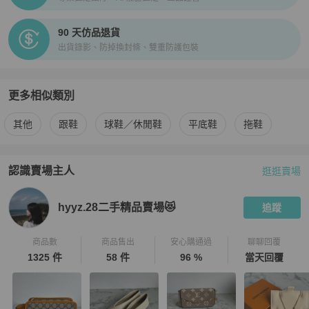
90 天仿品退貨
出貨錄影、防掉換封條、雙重防護包裝
更多相似類別
更多
Chanel
女鞋
相似商品推薦
其他
跟鞋
球鞋／休閒鞋
平底鞋
拖鞋
認識賣場主人
逛逛賣場
PopChill 拍拍圈嚴選賣家
hyyz.28二手精品賣場😻
介紹
hyyz.28二手精品賣場😻
追蹤
商品數
商品售出
安心購通過
聊聊回覆
1325 件
58 件
96 %
當天回覆