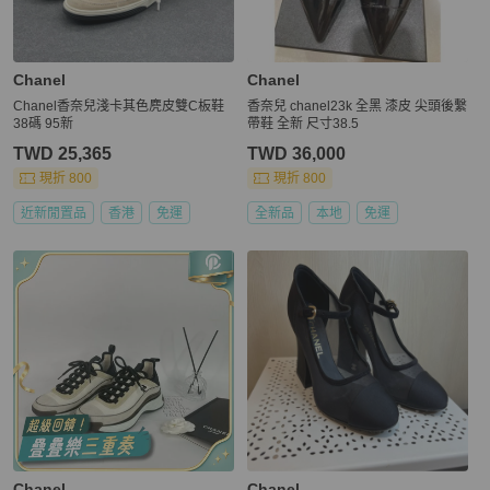
Chanel
Chanel
Chanel香奈兒淺卡其色麂皮雙C板鞋
香奈兒 chanel23k 全黑 漆皮 尖頭後繫
38碼 95新
帶鞋 全新 尺寸38.5
TWD 25,365
TWD 36,000
現折 800
現折 800
近新閒置品
香港
免運
全新品
本地
免運
Chanel
Chanel