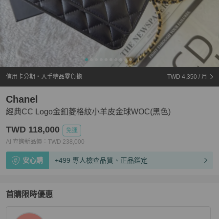
信用卡分期・入手精品零負擔
TWD 4,350
/ 月
Chanel
經典CC Logo金釦菱格紋小羊皮金球WOC(黑色)
TWD 118,000
免運
AI 查詢新品價：
TWD
238,000
安心購
+499 專人檢查品質、正品鑑定
首購限時優惠