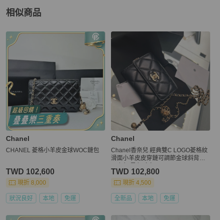
相似商品
更多相似
Chanel
女包
推薦精品
Chanel
Chanel
CHANEL 菱格小羊皮金球WOC鏈包
Chanel香奈兒 經典雙C LOGO菱格紋
滑面小羊皮皮穿鏈可調節金球斜背雙
層卡包 黑色/金釦
TWD 102,600
TWD 102,800
現折 8,000
現折 4,500
狀況良好
本地
免運
全新品
本地
免運