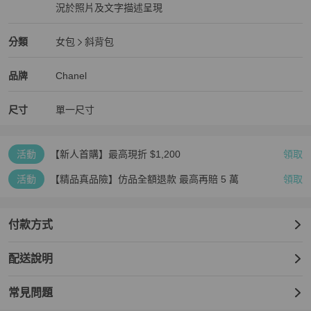
況於照片及文字描述呈現
狀況良好
Chanel
女包
分類資訊
分類
女包
斜背包
女包
/
斜背包
推薦
Chanel
Chanel
精品
推薦清單
女包
品牌介紹
品牌
Chanel
尺寸
單一尺寸
活動
【新人首購】最高現折 $1,200
領取
活動
【精品真品險】仿品全額退款 最高再賠 5 萬
領取
付款方式
配送說明
常見問題