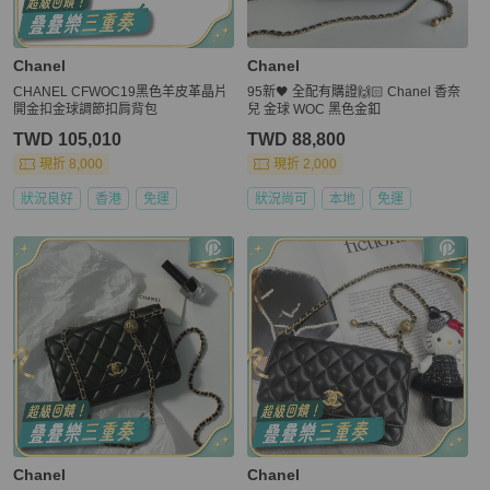
Chanel
Chanel
CHANEL CFWOC19黑色羊皮革晶片
95新🖤 全配有購證🙌🏻 Chanel 香奈
開金扣金球調節扣肩背包
兒 金球 WOC 黑色金釦
TWD 105,010
TWD 88,800
現折 8,000
現折 2,000
狀況良好
香港
免運
狀況尚可
本地
免運
Chanel
Chanel