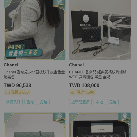
Chanel
Chanel
Chanel 香奈兒,woc荔枝紋牛皮金色金
CHANEL 香奈兒 經典菱格紋蝴蝶結
屬黑色
WOC 斜背鏈包 黑金 全配
TWD 96,533
TWD 108,000
現折 2,000
現折 4,500
狀況良好
香港
免運
近新閒置品
本地
免運