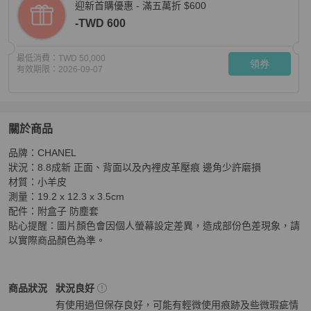
迎新首購優惠 - 滿五萬折 $600
-TWD 600
最低消費：
TWD 50,000
領券
有效期限：
2026-09-07
關於商品
關於
品牌：CHANEL

經典CC Logo金釦菱格紋小羊皮金球WOC(黑色)
商品詳情
狀況：8.8成新 正面、背面以及內裡皮革壓痕 邊角少許磨損 

材質：小羊皮

測量：19.2 x 12.3 x 3.5cm

配件：附盒子 防塵套

貼心提醒：圖片顏色會因個人螢幕設定差異，造成部份色差現象，請
以實際商品顏色為準。
Chanel
女包
商品狀態與細節
商品狀況
狀況良好
有使用過但保存良好，可能有輕微使用痕跡及些微瑕疵情