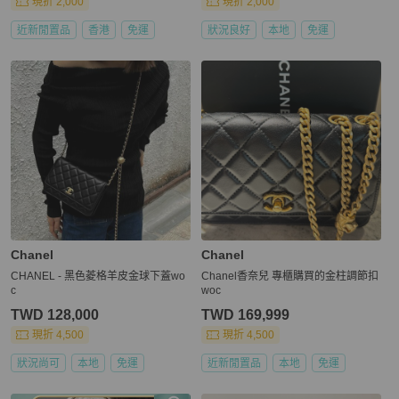
現折 2,000
現折 2,000
近新閒置品
香港
免運
狀況良好
本地
免運
Chanel
Chanel
CHANEL - 黑色菱格羊皮金球下蓋wo
Chanel香奈兒 專櫃購買的金柱調節扣
c
woc
TWD 128,000
TWD 169,999
現折 4,500
現折 4,500
狀況尚可
本地
免運
近新閒置品
本地
免運