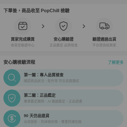
下單後，商品收至 PopChill 檢驗
買家完成購買
安心購驗證
驗證通過出貨
收貨至驗證中心
正品鑑定 品質檢查
平台發貨給買家
安心購檢驗流程
了解更多
PopChill拍拍圈正品驗證、安心購檢驗流程介紹
第一關：專人品質檢查
確認商品狀況、配件等 符合頁面描述
第二關：正品鑑定
專業鑑定團隊、AI 儀器鑑定、正品證書
90 天仿品退貨
出貨錄影、防掉換封條、雙重防護包裝