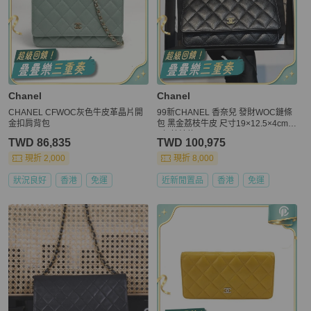
Chanel
Chanel
CHANEL CFWOC灰色牛皮革晶片開
99新CHANEL 香奈兒 發財WOC鏈條
金扣肩背包
包 黑金荔枝牛皮 尺寸19×12.5×4cm2
3年芯片款
TWD 86,835
TWD 100,975
現折 2,000
現折 8,000
狀況良好
香港
免運
近新閒置品
香港
免運