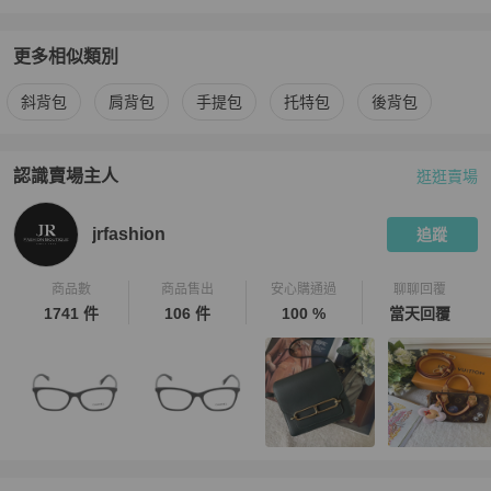
更多相似類別
更多
Chanel
女包
相似商品推薦
斜背包
肩背包
手提包
托特包
後背包
認識賣場主人
逛逛賣場
PopChill 拍拍圈嚴選賣家
jrfashion
介紹
jrfashion
追蹤
商品數
商品售出
安心購通過
聊聊回覆
1741 件
106 件
100 %
當天回覆