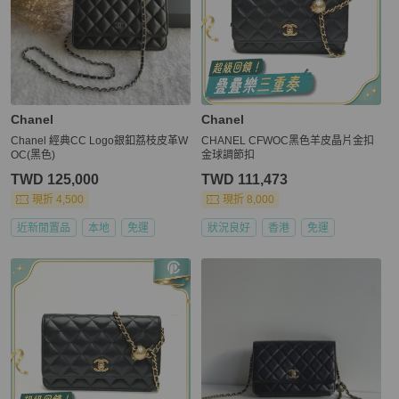
Chanel
Chanel
Chanel 經典CC Logo銀釦荔枝皮革W
CHANEL CFWOC黑色羊皮晶片金扣
OC(黑色)
金球調節扣
TWD 125,000
TWD 111,473
現折 4,500
現折 8,000
近新閒置品
本地
免運
狀況良好
香港
免運