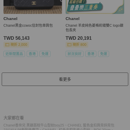
Chanel
Chanel
Chanel黑金ccwoc信封包单肩包
Chanel 羊皮純色菱格絎縫雙C logo銀
包長夾
TWD 56,143
TWD 20,191
現折 2,000
現折 800
近新閒置品
香港
免運
狀況良好
香港
免運
看更多
大家都在看
Chanel香奈兒 黑銀荔枝牛山型紋boy25
、
CHANEL 藍色金扣肩背斜背包
23*16*4 98新配件塵袋
、
CHANEL -紅色金釦牛皮山型紋╻BOY 20cm
、