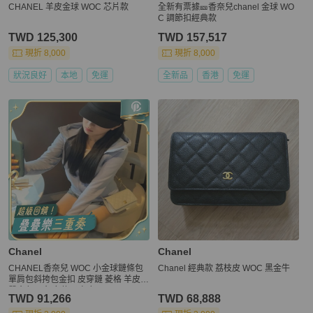
CHANEL 羊皮金球 WOC 芯片款
全新有票據🎫香奈兒chanel 金球 WO
C 調節扣經典款
TWD 125,300
TWD 157,517
現折 8,000
現折 8,000
狀況良好
本地
免運
全新品
香港
免運
Chanel
Chanel
CHANEL香奈兒 WOC 小金球鏈條包
Chanel 經典款 荔枝皮 WOC 黑金牛
單肩包斜挎包金扣 皮穿鏈 菱格 羊皮材
質金色五金 女款 淡灰色
TWD 91,266
TWD 68,888