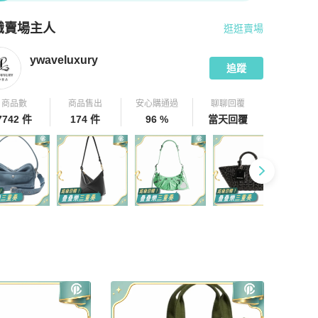
識賣場主人
逛逛賣場
pChill 拍拍圈嚴選賣家
ywaveluxury
介紹
ywaveluxury
追蹤
商品數
商品售出
安心購通過
聊聊回覆
7742 件
174 件
96 %
當天回覆