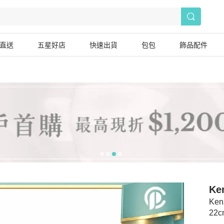
直送
五星好店
快速出貨
包包
飾品配件
Ke
Ke
22c