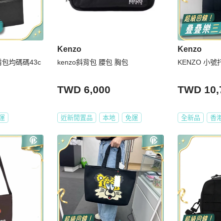
Kenzo
Kenzo
肩包均碼碼43c
kenzo斜背包 腰包 胸包
KENZO 小號
TWD 6,000
TWD 10,
運
近新閒置品
本地
免運
全新品
香