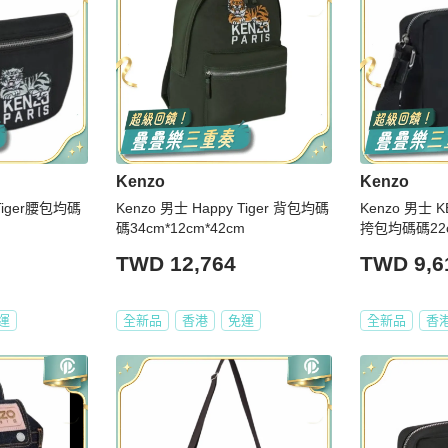
Kenzo
Kenzo
 Tiger腰包均碼
Kenzo 男士 Happy Tiger 背包均碼
Kenzo 男士 KE
碼34cm*12cm*42cm
挎包均碼碼22cm
TWD 12,764
TWD 9,6
運
全新品
香港
免運
全新品
香