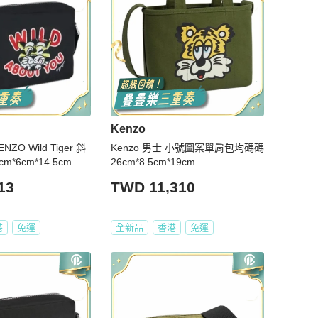
Kenzo
NZO Wild Tiger 斜
Kenzo 男士 小號圖案單肩包均碼碼
*6cm*14.5cm
26cm*8.5cm*19cm
13
TWD 11,310
港
免運
全新品
香港
免運