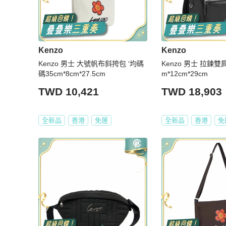
Kenzo
Kenzo
Kenzo 男士 大號帆布斜挎包 ‘均碼
Kenzo 男士 拉鍊雙
碼35cm*8cm*27.5cm
m*12cm*29cm
TWD 10,421
TWD 18,903
全新品
香港
免運
全新品
香港
免