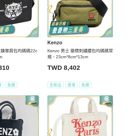
Kenzo
 拉鍊單肩包均碼碼22c
Kenzo 男士 徽標刺繡腰包均碼碼常
m
規、23cm*8cm*13cm
310
TWD 8,402
港
免運
全新品
香港
免運