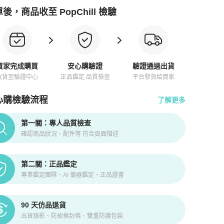
後，商品收至 PopChill 檢驗
買家完成購買
安心購驗證
驗證通過出貨
收貨至驗證中心
正品鑑定 品質檢查
平台發貨給買家
心購檢驗流程
了解更多
pChill拍拍圈正品驗證、安心購檢驗流程介紹
第一關：專人品質檢查
確認商品狀況、配件等 符合頁面描述
第二關：正品鑑定
專業鑑定團隊、AI 儀器鑑定、正品證書
90 天仿品退貨
出貨錄影、防掉換封條、雙重防護包裝