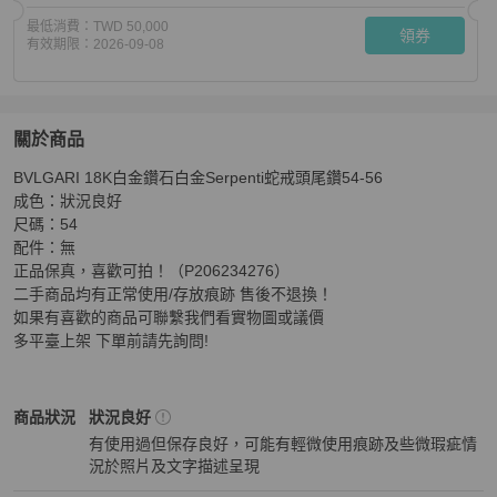
最低消費：
TWD 50,000
領券
有效期限：
2026-09-08
關於商品
關於
BVLGARI 18K白金鑽石白金Serpenti蛇戒頭尾鑽54-56 

BVLGARI 18K白金鑽石白金Serpenti蛇戒頭尾鑽54-56
商
成色：狀況良好 

尺碼：54 

配件：無 

正品保真，喜歡可拍！（P206234276） 

二手商品均有正常使用/存放痕跡 售後不退換！ 

如果有喜歡的商品可聯繫我們看實物圖或議價 

多平臺上架 下單前請先詢問!
BVLGARI
女士配件
商品狀態與細節
商品狀況
狀況良好
有使用過但保存良好，可能有輕微使用痕跡及些微瑕疵情
況於照片及文字描述呈現
狀況良好