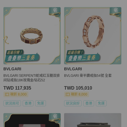
更多相似
BVLGARI
女士配件
推薦精品
BVLGARI
BVLGARI
BVLGARI SERPENTI蛇戒红玉髓双排
BVLGARI 骨半鑽戒指54號 全套
间钻戒指18K玫瑰金/钻石52
TWD 117,935
TWD 105,010
現折 8,000
現折 8,000
狀況尚可
香港
免運
狀況良好
香港
免運