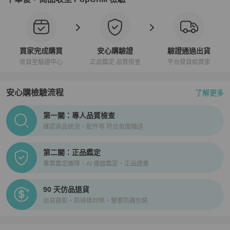
買家完成購買
安心購驗證
驗證通過出貨
收貨至驗證中心
正品鑑定 品質檢查
平台發貨給買家
安心購檢驗流程
了解更多
PopChill拍拍圈正品驗證、安心購檢驗流程介紹
第一關：專人品質檢查
確認商品狀況、配件等 符合頁面描述
第二關：正品鑑定
專業鑑定團隊、AI 儀器鑑定、正品證書
90 天仿品退貨
出貨錄影、防掉換封條、雙重防護包裝