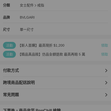
BVLGARI
女士配件
分類資訊
分類
女士配件
戒指
女士配件
/
戒指
推薦
BVLGARI
BVLGARI
精品
推薦清單
女士配件
品牌介紹
品牌
BVLGARI
尺寸
單一尺寸
活動
【新人首購】最高現折 $1,200
領取
活動
【精品真品險】仿品全額退款 最高再賠 5 萬
領取
付款方式
跨境商品配送說明
常見問題
下單後，商品收至 PopChill 檢驗