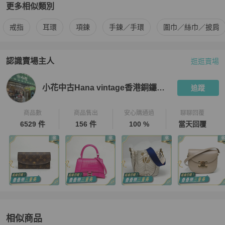
更多相似類別
更多
BVLGARI
女士配件
相似商品推薦
戒指
耳環
項鍊
手鍊／手環
圍巾／絲巾／披肩
認識賣場主人
逛逛賣場
PopChill 拍拍圈嚴選賣家
小花中古Hana vintage香港銅鑼灣店
小花中古Hana vintage香港銅鑼灣店
追蹤
商品數
商品售出
安心購通過
聊聊回覆
6529 件
156 件
100 %
當天回覆
相似商品