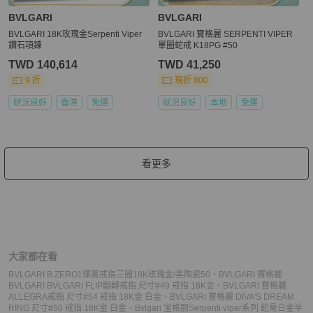
BVLGARI
BVLGARI
BVLGARI 18K玫瑰金Serpenti Viper
BVLGARI 寶格麗 SERPENTI VIPER
鑽石項鍊
單圈蛇戒 K18PG #50
TWD 140,614
TWD 41,250
9 折
現折 800
狀況良好
香港
免運
狀況良好
本地
免運
看更多
大家都在看
BVLGARI B.ZERO1彈簧戒指三圈18K玫瑰金/黑陶瓷50
、
BVLGARI 寶格麗
BVLGARI BVLGARI FLIP翻轉戒指 尺寸#49 戒指 18K金
、
BVLGARI 寶格麗
ALLEGRA戒指 尺寸#54 戒指 18K金 白金
、
BVLGARI 寶格麗 DIVA'S DREAM
RING 尺寸#50 戒指 18K金 白金
、
Bvlgari 宝格丽Serpenti viper系列 蛇骨白金半