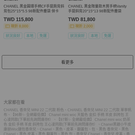
CHANEL 黑金圓環手柄CF手提肩背斜
CHANEL 黑金限量款木質手柄Vanity
背包25*15*5.5 98新配件塵袋 保卡
手提斜背20*15*13 98新配件塵袋
TWD 115,800
TWD 81,800
現折 8,000
現折 2,000
狀況良好
本地
免運
狀況良好
本地
免運
看更多
大家都在看
CHANEL 香奈兒 MINI 22 二代款 粉色
、
CHANEL 香奈兒 MINI 22 二代款 單寧帆
布
、
【96新✨ 全網最低價】 Chanel mini woc 天藍色 金扣 手柄 羊皮 斜挎包 王
心凌同款(下單前先詢問庫存❗️）
、
【97新✨ 全網最低價】 Chanel mini woc 奶茶
色 金扣 手柄 羊皮 斜挎包 王心凌同款(下單前先詢問庫存❗️）
、
Chanel黑銀小牛皮
康朋Woc鏈包
香奈兒
、
Chanel
、
黑色
、
皮革
、
翻蓋包
、
包
、
黑色 香奈兒
、
黑色
Chanel
、
黑色 皮革
、
黑色 翻蓋包
、
黑色 包
、
香奈兒 Chanel
、
香奈兒 皮革
、
香