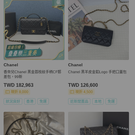
Chanel
Chanel
香奈兒Chanel 黑金荔枝紋手柄CF郵
Chanel 黑羊皮金釦Logo 手把口蓋包
差包，99新
TWD 182,963
TWD 126,600
現折 8,000
現折 4,500
狀況良好
香港
免運
近新閒置品
本地
免運