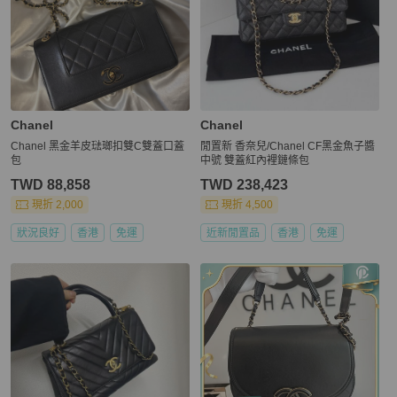
Chanel
Chanel
Chanel 黑金羊皮琺瑯扣雙C雙蓋口蓋
閒置新 香奈兒/Chanel CF黑金魚子醬
包
中號 雙蓋紅內裡鏈條包
TWD 88,858
TWD 238,423
現折 2,000
現折 4,500
狀況良好
香港
免運
近新閒置品
香港
免運