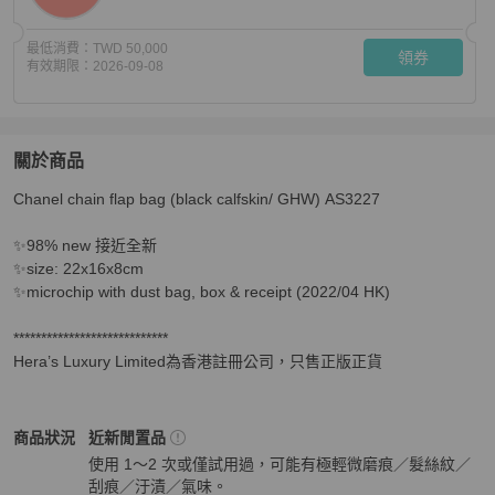
最低消費：
TWD 50,000
領券
有效期限：
2026-09-08
關於商品
關於
Chanel chain flap bag (black calfskin/ GHW) AS3227

Chanel 黑金手柄翻蓋包
商品詳情與購買須知
✨98% new 接近全新

✨size: 22x16x8cm

✨microchip with dust bag, box & receipt (2022/04 HK)

****************************

Hera’s Luxury Limited為香港註冊公司，只售正版正貨
Chanel
女包
商品狀態與細節
商品狀況
近新閒置品
使用 1～2 次或僅試用過，可能有極輕微磨痕／髮絲紋／
刮痕／汙漬／氣味。