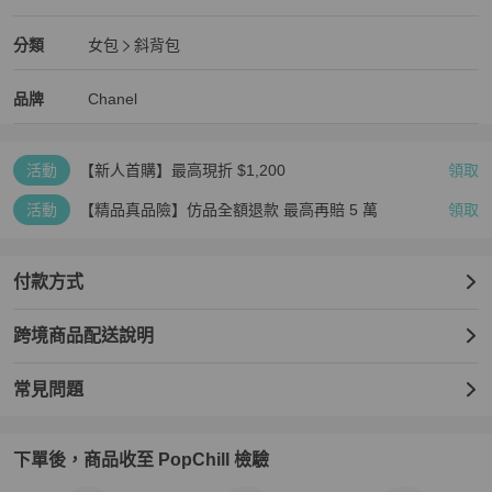
近新閒置品
Chanel
女包
分類資訊
分類
女包
斜背包
女包
/
斜背包
推薦
Chanel
Chanel
精品
推薦清單
女包
品牌介紹
品牌
Chanel
活動
【新人首購】最高現折 $1,200
領取
活動
【精品真品險】仿品全額退款 最高再賠 5 萬
領取
付款方式
跨境商品配送說明
常見問題
下單後，商品收至 PopChill 檢驗