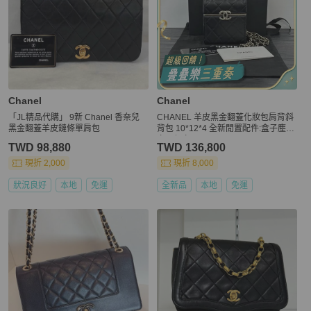
Chanel
Chanel
「JL精品代購」 9新 Chanel 香奈兒
CHANEL 羊皮黑金翻蓋化妝包肩背斜
黑金翻蓋羊皮鏈條單肩包
背包 10*12*4 全新閒置配件:盒子塵袋
卡册保卡
TWD 98,880
TWD 136,800
現折 2,000
現折 8,000
狀況良好
本地
免運
全新品
本地
免運