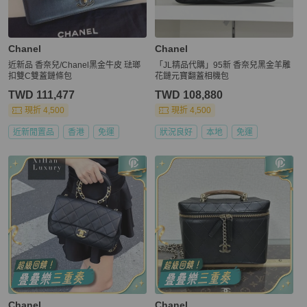
Chanel
Chanel
近新品 香奈兒/Chanel黑金牛皮 琺瑯
「JL精品代購」95新 香奈兒黑金羊雕
扣雙C雙蓋鏈條包
花鏈元寶翻蓋相機包
TWD 111,477
TWD 108,880
現折 4,500
現折 4,500
近新閒置品
香港
免運
狀況良好
本地
免運
Chanel
Chanel