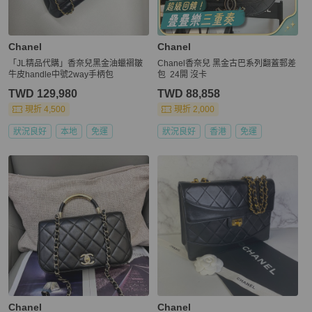
Chanel
Chanel
「JL精品代購」香奈兒黑金油蠟褶皺
Chanel香奈兒 黑金古巴系列翻蓋郵差
牛皮handle中號2way手柄包
包 24開 沒卡
TWD 129,980
TWD 88,858
現折 4,500
現折 2,000
狀況良好
本地
免運
狀況良好
香港
免運
Chanel
Chanel