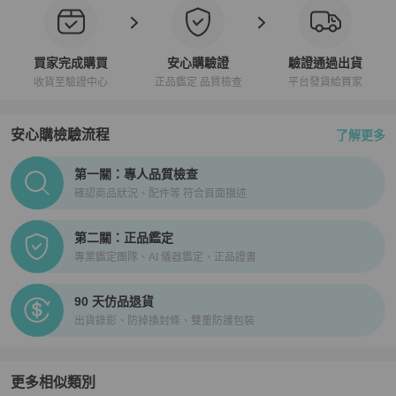
買家完成購買
安心購驗證
驗證通過出貨
收貨至驗證中心
正品鑑定 品質檢查
平台發貨給買家
安心購檢驗流程
了解更多
PopChill拍拍圈正品驗證、安心購檢驗流程介紹
第一關：專人品質檢查
確認商品狀況、配件等 符合頁面描述
第二關：正品鑑定
專業鑑定團隊、AI 儀器鑑定、正品證書
90 天仿品退貨
出貨錄影、防掉換封條、雙重防護包裝
更多相似類別