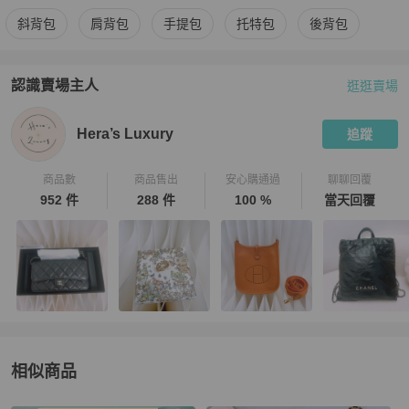
更多
Chanel
女包
相似商品推薦
斜背包
肩背包
手提包
托特包
後背包
認識賣場主人
逛逛賣場
PopChill 拍拍圈嚴選賣家
Hera’s Luxury
介紹
Hera’s Luxury
追蹤
商品數
商品售出
安心購通過
聊聊回覆
952 件
288 件
100 %
當天回覆
相似商品
更多相似
Chanel
女包
推薦精品