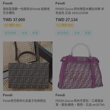
Fendi
Fendi
我就是喜歡一包兩背😍Fendi 經典老
FENDI Zucca 帆布微型水桶包吊飾 多
花水桶包
色金色 正品 163112SAM
TWD 37,000
TWD 27,134
現折 800
現折 800
狀況良好
本地
免運
狀況良好
日本
免運
Fendi
Fendi
Fendi老花帆布化妆盒子包单肩包
FENDI Zucca 帆布手提包，乙烯基皮
革，紫色/銀色，兩用，正品 mr2679A