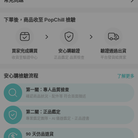
常見問題
下單後，商品收至 PopChill 檢驗
買家完成購買
安心購驗證
驗證通過出貨
收貨至驗證中心
正品鑑定 品質檢查
平台發貨給買家
安心購檢驗流程
了解更多
PopChill拍拍圈正品驗證、安心購檢驗流程介紹
第一關：專人品質檢查
確認商品狀況、配件等 符合頁面描述
第二關：正品鑑定
專業鑑定團隊、AI 儀器鑑定、正品證書
90 天仿品退貨