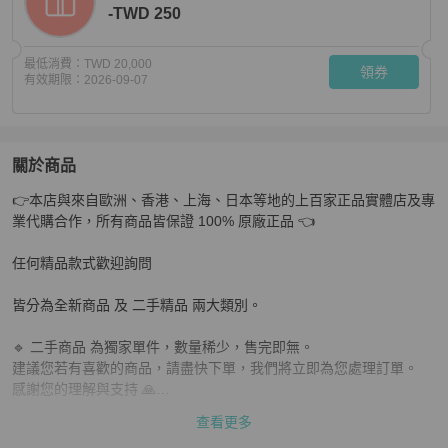
-TWD 250
最低消費：
TWD 20,000
領券
有效期限：
2026-09-07
關於商品
關於
👉本店與來自歐洲、香港、上海、日本等地的上百家正品實體店及專
Fendi老花zucca圓水桶手提包28*25 98新配件塵袋
商品詳
業代購合作，所有商品皆保證 100% 原廠正品 👈

任何精品款式歡迎詢問

皆分為全新商品 及 二手精品 兩大類別。

🔹 二手商品 為獨家單件，數量稀少，售完即無。

建議您若有喜歡的商品，請盡快下單，我們將立即為您處理訂單。

感謝您的理解與支持 🙏

查看更多
📌 下單前請務必確認：
