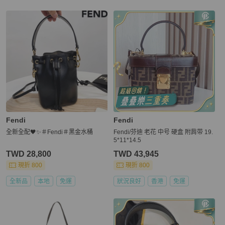
Fendi
Fendi
全新全配🖤✨＃Fendi＃黑金水桶
Fendi/芬迪 老花 中号 硬盒 附肩带 19.
5*11*14.5
TWD 28,800
TWD 43,945
現折 800
現折 800
全新品
本地
免運
狀況良好
香港
免運