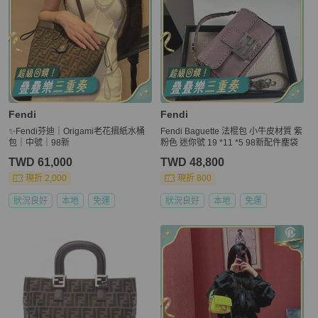
Fendi
Fendi
✨Fendi芬迪｜Origami老花摺紙水桶
Fendi Baguette 法棍包 小牛皮材質 紫
包｜中號｜98新
粉色 迷你號 19 *11 *5 98新配件塵袋
TWD 61,000
TWD 48,800
現折 2,000
現折 800
狀況良好
本地
免運
狀況良好
本地
免運