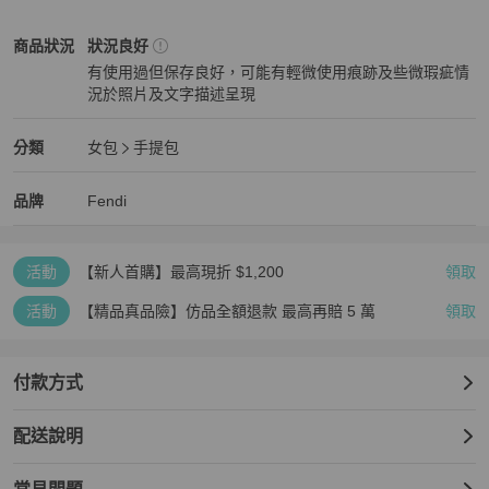
✔ 商品是否仍有庫存

✔ 尺寸是否合適

Fendi
女包
商品狀態與細節
商品狀況
狀況良好
再次感謝您的配合與體諒 🙏

有使用過但保存良好，可能有輕微使用痕跡及些微瑕疵情
況於照片及文字描述呈現
💳 支援 零卡分期付款，歡迎隨時私訊洽詢！

狀況良好
⚠️ 注意事項：二手商品售出後恕不接受退換貨，敬請理解。
Fendi
女包
分類資訊
分類
女包
手提包
女包
/
手提包
推薦
Fendi
Fendi
精品
推薦清單
女包
品牌介紹
品牌
Fendi
活動
【新人首購】最高現折 $1,200
領取
活動
【精品真品險】仿品全額退款 最高再賠 5 萬
領取
付款方式
配送說明