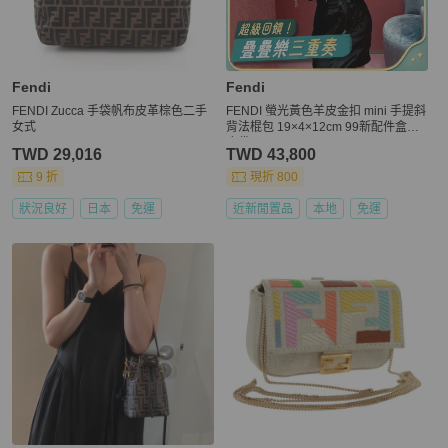
Fendi
Fendi
FENDI Zucca 手袋帆布皮革棕色二手
FENDI 螢光黃色羊皮金扣 mini 手提斜
女式
背法棍包 19×4×12cm 99新配件盒子
塵袋
TWD 29,016
TWD 43,800
9 折
現折 800
狀況良好
日本
免運
近新閒置品
本地
免運