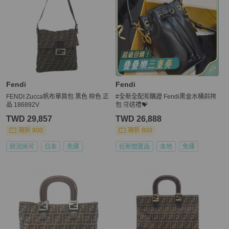
Fendi
Fendi
FENDI Zucca帆布單肩包 黑色 棕色 正
#全新全配🈶購證 Fendi黑金水桶斜挎
品 186892V
包 🉑送禮💝
TWD 29,857
TWD 26,888
現折 800
現折 800
狀況尚可
日本
免運
近新閒置品
本地
免運