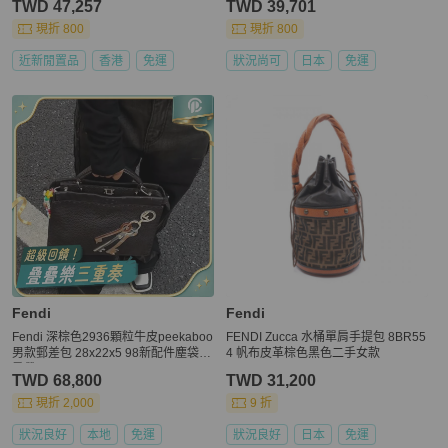
TWD 47,257
TWD 39,701
現折 800
現折 800
近新閒置品
香港
免運
狀況尚可
日本
免運
Fendi
Fendi
Fendi 深棕色2936顆粒牛皮peekaboo
FENDI Zucca 水桶單肩手提包 8BR55
男款郵差包 28x22x5 98新配件塵袋
4 帆布皮革棕色黑色二手女款
肩帶
TWD 68,800
TWD 31,200
現折 2,000
9 折
狀況良好
本地
免運
狀況良好
日本
免運