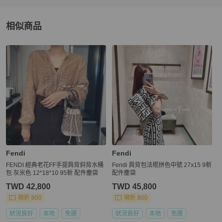
相似商品
更多相似
Fendi
女包
推薦精品
Fendi
Fendi
FENDI 經典老花FF手提肩背斜背水桶
Fendi 肩背包法棍拼色中號 27x15 9新
包 灰米色 12*18*10 95新 配件塵袋
配件塵袋
TWD 42,800
TWD 45,800
現折 800
現折 800
狀況良好
本地
免運
狀況良好
本地
免運