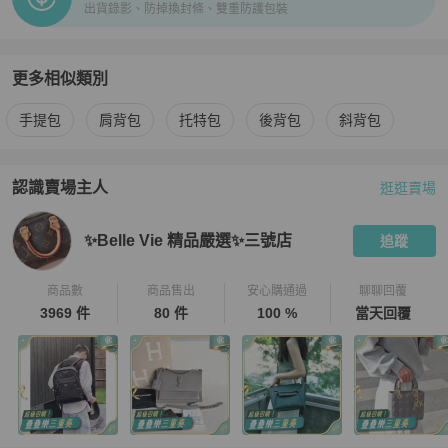
出貨錄影、防掉換封條、雙重防護包裝
更多相似類別
更多
Fendi
女包
相似商品推薦
手提包
肩背包
托特包
後背包
斜背包
認識賣場主人
逛逛賣場
PopChill 拍拍圈嚴選賣家
✨Belle Vie 精品嚴選✨三號店
介紹
✨Belle Vie 精品嚴選✨三號店
追蹤
商品數
商品售出
安心購通過
聊聊回覆
3969 件
80 件
100 %
當天回覆