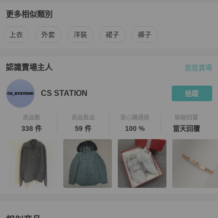
更多相似類別
更多
Alexander Wang
女裝
相似商品推薦
上衣
外套
洋裝
裙子
褲子
認識賣場主人
逛逛賣場
PopChill 拍拍圈嚴選賣家
CS STATION
介紹
CS STATION
追蹤
商品數
商品售出
安心購通過
聊聊回覆
338 件
59 件
100 %
當天回覆