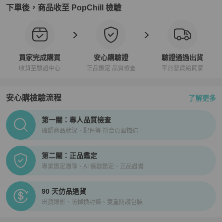
下單後，商品收至 PopChill 檢驗
買家完成購買
安心購驗證
驗證通過出貨
收貨至驗證中心
正品鑑定 品質檢查
平台發貨給買家
安心購檢驗流程
了解更多
PopChill拍拍圈正品驗證、安心購檢驗流程介紹
第一關：專人品質檢查
確認商品狀況、配件等 符合頁面描述
第二關：正品鑑定
專業鑑定團隊、AI 儀器鑑定、正品證書
90 天仿品退貨
出貨錄影、防掉換封條、雙重防護包裝