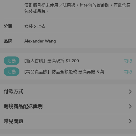
僅離櫃且從未使用／試用過。無任何放置痕跡，可能含原
包裝或吊牌。
全新品
Alexander Wang
女裝
分類資訊
分類
女裝
上衣
女裝
/
上衣
推薦
Alexander Wang
Alexander Wang
精品
推薦清單
女裝
品牌介紹
品牌
Alexander Wang
活動
【新人首購】最高現折 $1,200
領取
活動
【精品真品險】仿品全額退款 最高再賠 5 萬
領取
付款方式
跨境商品配送說明
常見問題