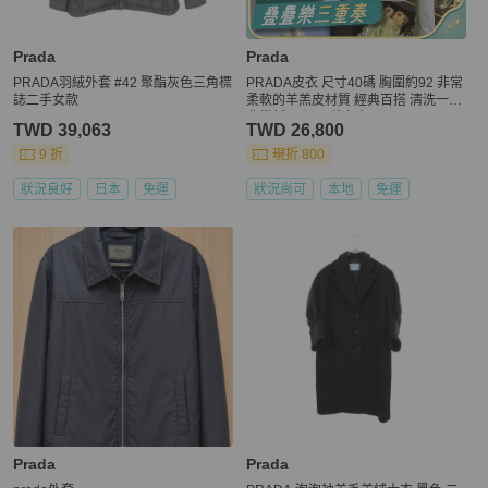
Prada
Prada
PRADA羽絨外套 #42 聚酯灰色三角標
PRADA皮衣 尺寸40碼 胸圍約92 非常
誌二手女款
柔軟的羊羔皮材質 經典百搭 清洗一下
非常新 原價15萬左右
TWD 39,063
TWD 26,800
9 折
現折 800
狀況良好
日本
免運
狀況尚可
本地
免運
Prada
Prada