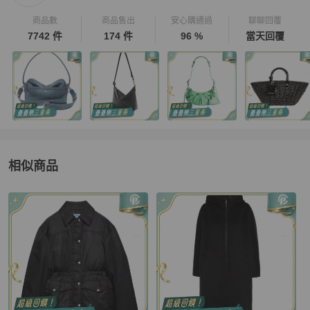
商品數
商品售出
安心購通過
聊聊回覆
7742 件
174 件
96 %
當天回覆
相似商品
更多相似
Prada
女裝
推薦精品