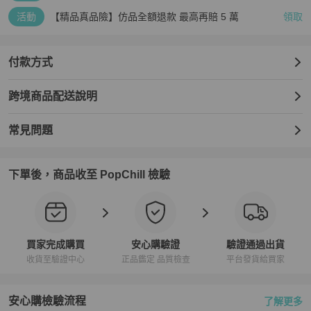
活動
【精品真品險】仿品全額退款 最高再賠 5 萬
領取
付款方式
跨境商品配送說明
常見問題
下單後，商品收至 PopChill 檢驗
買家完成購買
安心購驗證
驗證通過出貨
收貨至驗證中心
正品鑑定 品質檢查
平台發貨給買家
安心購檢驗流程
了解更多