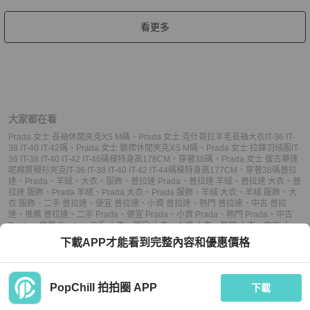
看更多
大家都在看
Prada 女士 長袖休閒夾克XS M碼
、
Prada 女士 克什哥拉羊毛長袖大衣IT-36 IT-
38 IT-40 IT-42碼
、
Prada 女士 徽標休閒夾克XS M碼
、
Prada 女士 拉鍊羽絨服IT-
36 IT-38 IT-40 IT-42 IT-46碼模特身高178CM，穿著38碼
、
Prada 女士 復古華達
呢棉質襯衫夾克IT-36 IT-38 IT-40 IT-42 IT-44碼模特身高177CM，穿著38碼
普拉
達
、
Prada
、
羊絨
、
大衣
、
服飾
、
普拉達 Prada
、
普拉達 羊絨
、
普拉達 大衣
、
普
拉達 服飾
、
Prada 羊絨
、
Prada 大衣
、
Prada 服飾
、
羊絨 大衣
、
羊絨 服飾
、
大
衣 服飾
、
二手 普拉達
、
便宜 普拉達
、
小資 普拉達
、
熱門 普拉達
、
中古 普拉
達
、
推薦 普拉達
、
二手 Prada
、
便宜 Prada
、
小資 Prada
、
熱門 Prada
、
中古
Prada
、
推薦 Prada
、
二手 大衣
、
便宜 大衣
、
小資 大衣
、
熱門 大衣
、
中古 大
衣
、
推薦 大衣
、
二手 服飾
、
便宜 服飾
、
小資 服飾
、
熱門 服飾
、
中古 服飾
、
推
下載APP才能看到完整內容和優惠價格
薦 服飾
PopChill 拍拍圈 APP
下載