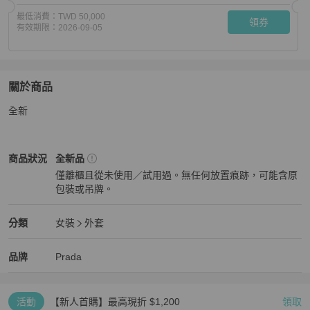
最低消費：
TWD 50,000
領券
有效期限：
2026-09-05
關於商品
關於
全新
Prada 女士 單排扣系腰帶羊絨襯墊大衣IT-36 IT-38 IT-40
Prada
女裝
商品狀態與細節
商品狀況
全新品
僅離櫃且從未使用／試用過。無任何放置痕跡，可能含原
包裝或吊牌。
全新品
Prada
女裝
分類資訊
分類
女裝
外套
女裝
/
外套
推薦
Prada
Prada
精品
推薦清單
女裝
品牌介紹
品牌
Prada
活動
【新人首購】最高現折 $1,200
領取