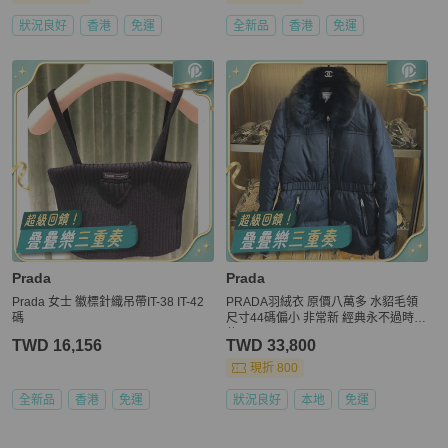
狀況良好
香港
免運
全新品
香港
免運
Prada
Prada
Prada 女士 徽標針織吊帶IT-38 IT-42
PRADA羽絨衣 原價八萬多 水貂毛領
碼
尺寸44碼偏小 非常新 經典永不過時的
款
TWD 16,156
TWD 33,800
現折 800
全新品
香港
免運
狀況良好
本地
免運