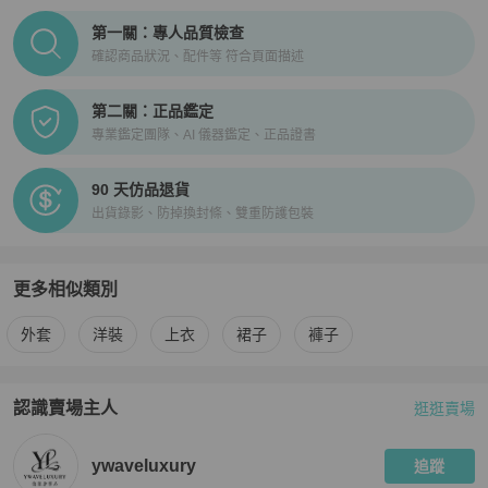
PopChill拍拍圈正品驗證、安心購檢驗流程介紹
第一關：專人品質檢查
確認商品狀況、配件等 符合頁面描述
第二關：正品鑑定
專業鑑定團隊、AI 儀器鑑定、正品證書
90 天仿品退貨
出貨錄影、防掉換封條、雙重防護包裝
更多相似類別
更多
Prada
女裝
相似商品推薦
外套
洋裝
上衣
裙子
褲子
認識賣場主人
逛逛賣場
PopChill 拍拍圈嚴選賣家
ywaveluxury
介紹
ywaveluxury
追蹤