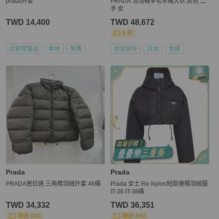
prada外套
PRADA 泡泡袖羊毛羊絨大衣 黑色 二
手 女
TWD 14,400
TWD 48,672
9 折
近新閒置品
本地
免運
狀況良好
日本
免運
Prada
Prada
PRADA普拉達 三角標羽絨外套 46碼
Prada 女士 Re-Nylon短款連帽羽絨服
IT-36 IT-38碼
TWD 34,332
TWD 36,351
現折 800
現折 800