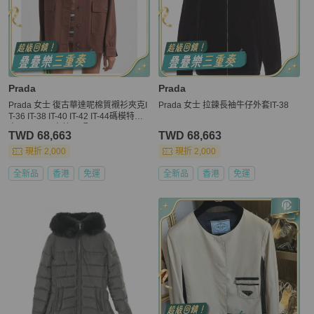
Prada
Prada
Prada 女士 復古華達呢棉質襯衫夾克I
Prada 女士 拉鍊長袖牛仔外套IT-38
T-36 IT-38 IT-40 IT-42 IT-44碼模特身
高177CM，穿著38碼
TWD 68,663
TWD 68,663
現折 2,000
現折 2,000
全新品
香港
免運
全新品
香港
免運