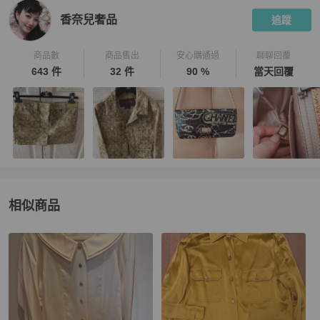
香奈兒奢品
追蹤
商品數
商品售出
安心購通過
聊聊回覆
643 件
32 件
90 %
當天回覆
相似商品
更多相似
Chanel
女裝
推薦精品