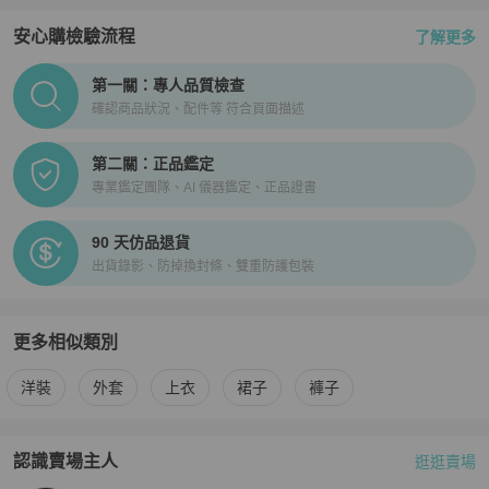
安心購檢驗流程
了解更多
PopChill拍拍圈正品驗證、安心購檢驗流程介紹
第一關：專人品質檢查
確認商品狀況、配件等 符合頁面描述
第二關：正品鑑定
專業鑑定團隊、AI 儀器鑑定、正品證書
90 天仿品退貨
出貨錄影、防掉換封條、雙重防護包裝
更多相似類別
更多
Chanel
女裝
相似商品推薦
洋裝
外套
上衣
裙子
褲子
認識賣場主人
逛逛賣場
PopChill 拍拍圈嚴選賣家
香奈兒奢品
介紹