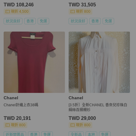
TWD 108,246
TWD 31,505
現折 4,500
現折 800
狀況良好
香港
免運
狀況良好
香港
免運
Chanel
Chanel
Chanel針織上衣38碼
[3.5折］全新CHANEL 香奈兒珍珠白
絹絲百摺襯衫
TWD 20,191
TWD 29,000
現折 800
現折 800
近新閒置品
香港
免運
全新品
本地
免運