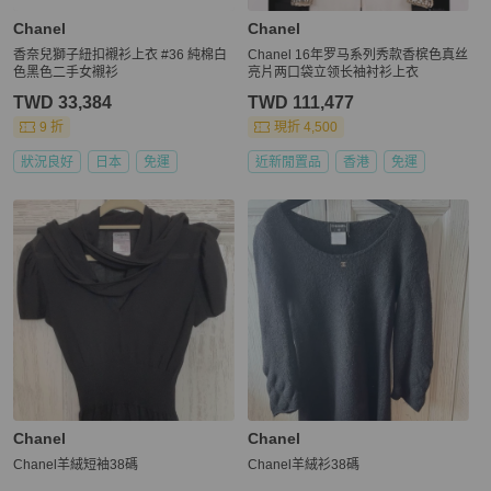
Chanel
Chanel
香奈兒獅子紐扣襯衫上衣 #36 純棉白
Chanel 16年罗马系列秀款香槟色真丝
色黑色二手女襯衫
亮片两口袋立领长袖衬衫上衣
TWD 33,384
TWD 111,477
9 折
現折 4,500
狀況良好
日本
免運
近新閒置品
香港
免運
Chanel
Chanel
Chanel羊絨短袖38碼
Chanel羊絨衫38碼