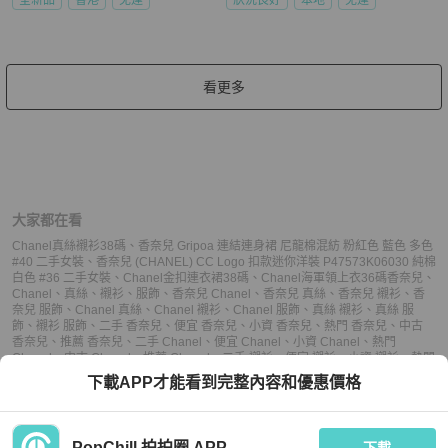
看更多
大家都在看
Chanel真絲襯衫38碼
、
香奈兒 Gripoa 連結連身裙 尼龍棉混紡 粉紅色 藍色 多色
#40 二手女裝
、
香奈兒 (CHANEL) CC Logo 扣款迷你洋裝 P47573K06030 純棉
白色 #36 二手女裝
、
Chanel金扣連衣裙38碼
、
Chanel海軍領上衣36碼
香奈兒
、
Chanel
、
真絲
、
襯衫
、
服飾
、
香奈兒 Chanel
、
香奈兒 真絲
、
香奈兒 襯衫
、
香
奈兒 服飾
、
Chanel 真絲
、
Chanel 襯衫
、
Chanel 服飾
、
真絲 襯衫
、
真絲 服
飾
、
襯衫 服飾
、
二手 香奈兒
、
便宜 香奈兒
、
小資 香奈兒
、
熱門 香奈兒
、
中古
香奈兒
、
推薦 香奈兒
、
二手 Chanel
、
便宜 Chanel
、
小資 Chanel
、
熱門
Chanel
、
中古 Chanel
、
推薦 Chanel
、
二手 襯衫
、
便宜 襯衫
、
小資 襯衫
、
熱門
襯衫
、
中古 襯衫
、
推薦 襯衫
、
二手 服飾
、
便宜 服飾
、
小資 服飾
、
熱門 服飾
、
下載APP才能看到完整內容和優惠價格
中古 服飾
、
推薦 服飾
PopChill 拍拍圈 APP