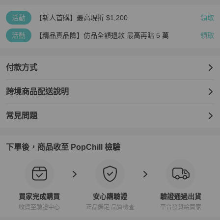
活動
【新人首購】最高現折 $1,200
領取
活動
【精品真品險】仿品全額退款 最高再賠 5 萬
領取
付款方式
跨境商品配送說明
常見問題
下單後，商品收至 PopChill 檢驗
買家完成購買
安心購驗證
驗證通過出貨
收貨至驗證中心
正品鑑定 品質檢查
平台發貨給買家