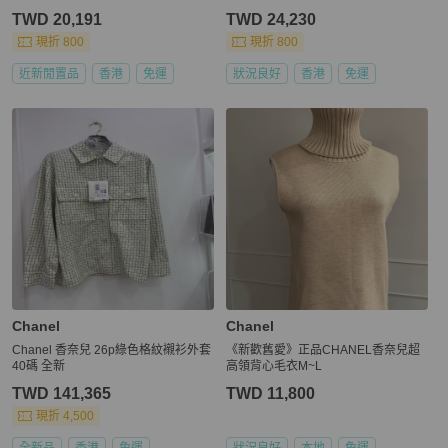
TWD 20,191
TWD 24,230
現折 800
現折 800
近新閒置品
香港
免運
狀況良好
香港
免運
Chanel
Chanel
Chanel 香奈兒 26p綠色格紋襯衫外套
《新歡舊愛》正品CHANEL香奈兒超
40碼 全新
高領背心毛衣M~L
TWD 141,365
TWD 11,800
現折 4,500
全新品
香港
免運
狀況良好
本地
免運