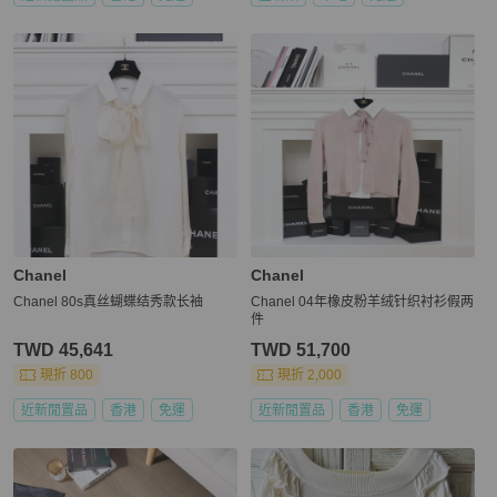
Chanel
Chanel
Chanel 80s真丝蝴蝶结秀款长袖
Chanel 04年橡皮粉羊绒针织衬衫假两
件
TWD 45,641
TWD 51,700
現折 800
現折 2,000
近新閒置品
香港
免運
近新閒置品
香港
免運