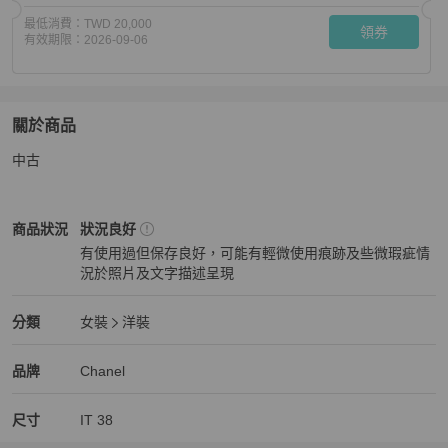
最低消費：
TWD 20,000
領券
有效期限：
2026-09-06
關於商品
關於
中古
Chanel真絲襯衫38碼
商品詳情與購買須知
Chanel
女裝
商品狀態與細節
商品狀況
狀況良好
有使用過但保存良好，可能有輕微使用痕跡及些微瑕疵情
況於照片及文字描述呈現
狀況良好
Chanel
女裝
分類資訊
分類
女裝
洋裝
女裝
/
洋裝
推薦
Chanel
Chanel
精品
推薦清單
女裝
品牌介紹
品牌
Chanel
尺寸
IT
38