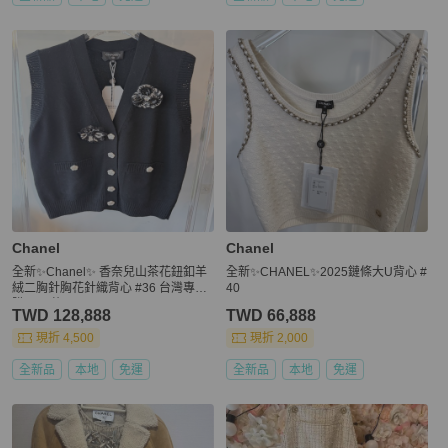
Chanel
Chanel
全新✨Chanel✨ 香奈兒山茶花鈕釦羊
全新✨CHANEL✨2025鏈條大U背心 #
絨二胸針胸花針織背心 #36 台灣專櫃
40
購入25萬
TWD 128,888
TWD 66,888
現折 4,500
現折 2,000
全新品
本地
免運
全新品
本地
免運