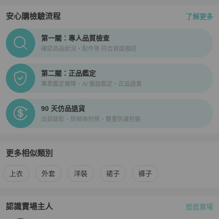
安心購檢驗流程
了解更多
PopChill拍拍圈正品驗證、安心購檢驗流程介紹
第一關：專人品質檢查
確認商品狀況、配件等 符合頁面描述
第二關：正品鑑定
專業鑑定團隊、AI 儀器鑑定、正品證書
90 天仿品退貨
出貨錄影、防掉換封條、雙重防護包裝
更多相似類別
更多
Chanel
女裝
相似商品推薦
上衣
外套
洋裝
裙子
褲子
認識賣場主人
逛逛賣場
PopChill 拍拍圈嚴選賣家
香奈兒奢品
介紹