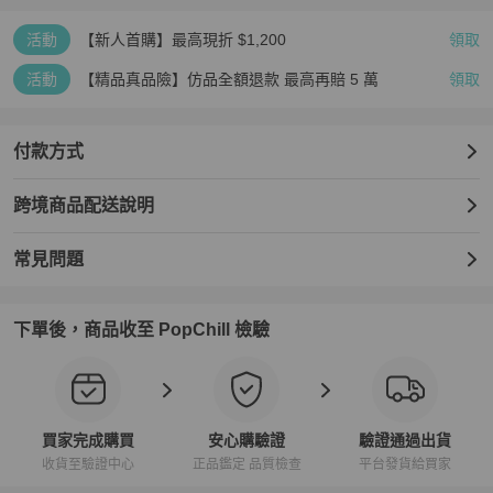
活動
【新人首購】最高現折 $1,200
領取
活動
【精品真品險】仿品全額退款 最高再賠 5 萬
領取
付款方式
跨境商品配送說明
常見問題
下單後，商品收至 PopChill 檢驗
買家完成購買
安心購驗證
驗證通過出貨
收貨至驗證中心
正品鑑定 品質檢查
平台發貨給買家