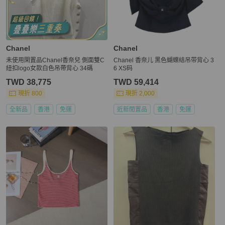
Chanel
Chanel
未使用閑置品Chanel香奈兒 側面雙C
Chanel 香奈儿 黑色蝴蝶结吊带背心 3
紐扣logo女款白色吊帶背心 34碼
6 XS码
TWD 38,775
TWD 59,414
現折 800
現折 2,000
全新品
香港
免運
近新閒置品
香港
免運