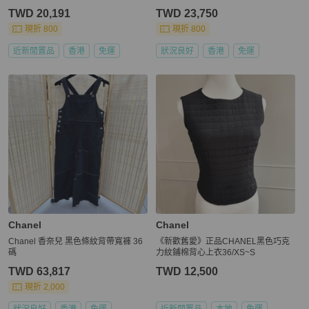
TWD 20,191
TWD 23,750
現折 800
現折 800
近新閒置品
香港
免運
狀況良好
香港
免運
Chanel
Chanel
Chanel 香奈兒 黑色條紋背帶寬褲 36
《新歡舊愛》正品CHANEL黑色巧克
碼
力紋鋪棉背心上衣36/XS~S
TWD 63,817
TWD 12,500
現折 2,000
狀況良好
香港
免運
近新閒置品
本地
免運