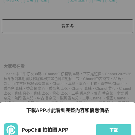
看更多
大家都在看
Chanel中古牛仔衣38碼
、
Chanel牛仔套裝34碼，下面是短褲
、
Chanel 2025/26
秋冬系列羊毛斜紋軟呢與棉質黑色薄紗短袖上衣
、
Chanel中古襯衣，38碼
、
Chanel中古短袖36碼
香奈兒
、
Chanel
、
真絲
、
背心
、
上衣
、
香奈兒 Chanel
、
香奈兒 真絲
、
香奈兒 背心
、
香奈兒 上衣
、
Chanel 真絲
、
Chanel 背心
、
Chanel
上衣
、
真絲 背心
、
真絲 上衣
、
背心 上衣
、
二手 香奈兒
、
便宜 香奈兒
、
小資 香
奈兒
、
熱門 香奈兒
、
中古 香奈兒
、
推薦 香奈兒
、
二手 Chanel
、
便宜 Chanel
、
小資 Chanel
、
熱門 Chanel
、
中古 Chanel
、
推薦 Chanel
、
二手 背心
、
便宜 背
心
、
小資 背心
、
熱門 背心
、
中古 背心
、
推薦 背心
、
二手 上衣
、
便宜 上衣
、
小
下載APP才能看到完整內容和優惠價格
資 上衣
、
熱門 上衣
、
中古 上衣
、
推薦 上衣
PopChill 拍拍圈 APP
下載