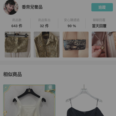
香奈兒奢品
追蹤
商品數
商品售出
安心購通過
聊聊回覆
643 件
32 件
90 %
當天回覆
相似商品
更多相似
Chanel
女裝
推薦精品