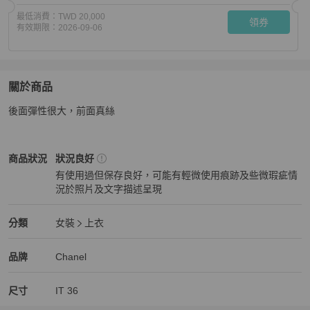
最低消費：
TWD 20,000
領券
有效期限：
2026-09-06
關於商品
關於
後面彈性很大，前面真絲
Chanel背心36碼
商品詳情與購買須知
Chanel
女裝
商品狀態與細節
商品狀況
狀況良好
有使用過但保存良好，可能有輕微使用痕跡及些微瑕疵情
況於照片及文字描述呈現
狀況良好
Chanel
女裝
分類資訊
分類
女裝
上衣
女裝
/
上衣
推薦
Chanel
Chanel
精品
推薦清單
女裝
品牌介紹
品牌
Chanel
尺寸
IT
36