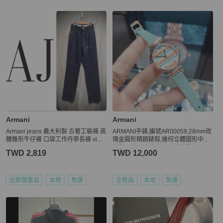
Armani
Armani
Armani jeans 義大利製 古著工裝褲 高
ARMANI手錶,編號AR00059,28mm玫
腰錐形牛仔褲 口袋工作丹寧長褲 vinta
瑰金圓形精鋼錶殼,幾何立體圖形中二
ge indigo nu forms
針顯示錶面,多色真皮皮革錶帶款
TWD 2,819
TWD 12,000
近新閒置品
本地
免運
全新品
本地
免運