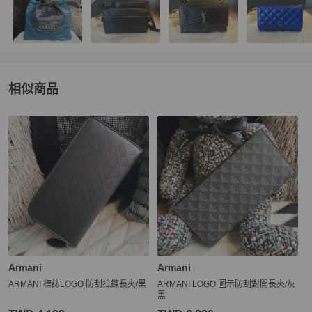
相似商品
更多相似
Armani
男士錢包 / 小皮件
推薦精品
Armani
Armani
ARMANI 標誌LOGO 防刮拉鍊長夾/黑
ARMANI LOGO 圖示防刮對開長夾/灰
黑