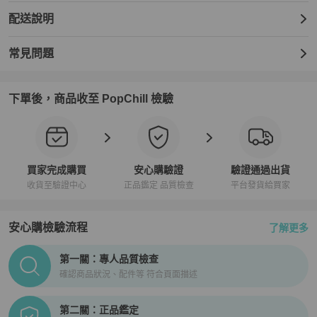
配送說明
常見問題
下單後，商品收至 PopChill 檢驗
買家完成購買
安心購驗證
驗證通過出貨
收貨至驗證中心
正品鑑定 品質檢查
平台發貨給買家
安心購檢驗流程
了解更多
PopChill拍拍圈正品驗證、安心購檢驗流程介紹
第一關：專人品質檢查
確認商品狀況、配件等 符合頁面描述
第二關：正品鑑定