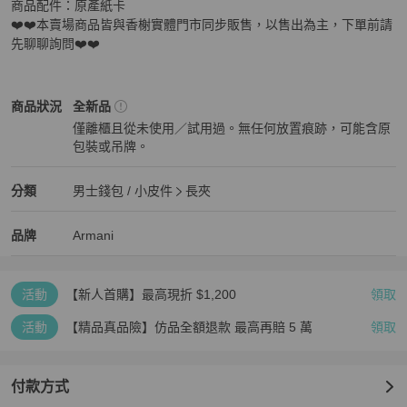
商品配件：原產紙卡

❤️❤️本賣場商品皆與香榭實體門市同步販售，以售出為主，下單前請
先聊聊詢問❤️❤️
Armani
男士錢包 / 小皮件
商品狀態與細節
商品狀況
全新品
僅離櫃且從未使用／試用過。無任何放置痕跡，可能含原
包裝或吊牌。
全新品
Armani
男士錢包 / 小皮件
分類資訊
分類
男士錢包 / 小皮件
長夾
男士錢包 / 小皮件
/
長夾
推薦
Armani
Armani
精品
推薦清單
男士錢包 / 小皮件
品牌介紹
品牌
Armani
活動
【新人首購】最高現折 $1,200
領取
活動
【精品真品險】仿品全額退款 最高再賠 5 萬
領取
付款方式