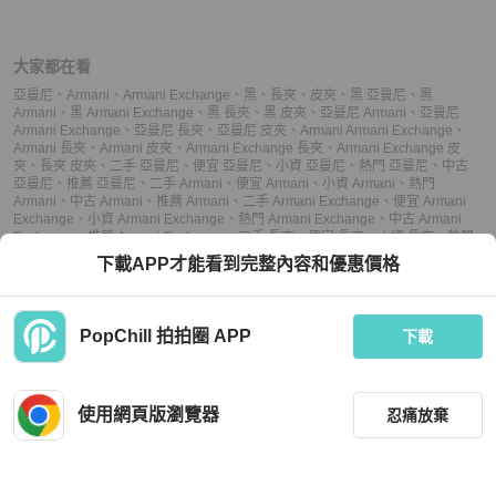
大家都在看
亞曼尼
、
Armani
、
Armani Exchange
、
黑
、
長夾
、
皮夾
、
黑 亞曼尼
、
黑
Armani
、
黑 Armani Exchange
、
黑 長夾
、
黑 皮夾
、
亞曼尼 Armani
、
亞曼尼
Armani Exchange
、
亞曼尼 長夾
、
亞曼尼 皮夾
、
Armani Armani Exchange
、
Armani 長夾
、
Armani 皮夾
、
Armani Exchange 長夾
、
Armani Exchange 皮
夾
、
長夾 皮夾
、
二手 亞曼尼
、
便宜 亞曼尼
、
小資 亞曼尼
、
熱門 亞曼尼
、
中古
亞曼尼
、
推薦 亞曼尼
、
二手 Armani
、
便宜 Armani
、
小資 Armani
、
熱門
Armani
、
中古 Armani
、
推薦 Armani
、
二手 Armani Exchange
、
便宜 Armani
Exchange
、
小資 Armani Exchange
、
熱門 Armani Exchange
、
中古 Armani
Exchange
、
推薦 Armani Exchange
、
二手 長夾
、
便宜 長夾
、
小資 長夾
、
熱門
長夾
、
中古 長夾
、
推薦 長夾
、
二手 皮夾
、
便宜 皮夾
、
小資 皮夾
、
熱門 皮夾
、
下載APP才能看到完整內容和優惠價格
中古 皮夾
、
推薦 皮夾
PopChill 拍拍圈 APP
下載
上架
使用網頁版瀏覽器
忍痛放棄
議價
購買
收藏
(
5
)
聊聊