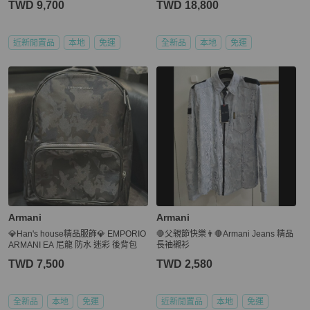
TWD 9,700
TWD 18,800
近新閒置品
本地
免運
全新品
本地
免運
Armani
Armani
💎Han's house精品服飾💎 EMPORIO
🛑父親節快樂👨🛑Armani Jeans 精品
ARMANI EA 尼龍 防水 迷彩 後背包
長䄂襯衫
TWD 7,500
TWD 2,580
全新品
本地
免運
近新閒置品
本地
免運