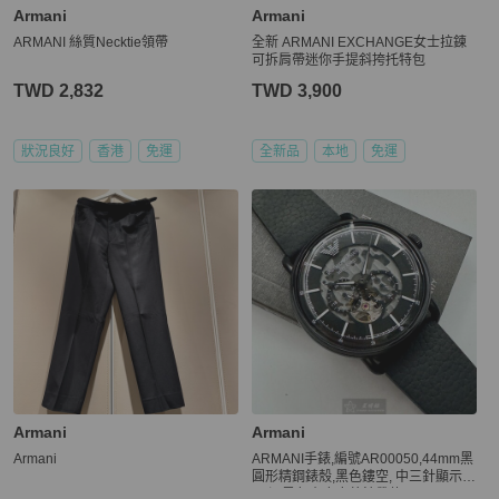
Armani
Armani
ARMANI 絲質Necktie領帶
全新 ARMANI EXCHANGE女士拉鍊
可拆肩帶迷你手提斜挎托特包
TWD 2,832
TWD 3,900
狀況良好
香港
免運
全新品
本地
免運
Armani
Armani
Armani
ARMANI手錶,編號AR00050,44mm黑
圓形精鋼錶殼,黑色鏤空, 中三針顯示錶
面,深黑色真皮皮革錶帶款