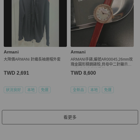
Armani
Armani
大降價ARMANi 針織長袖連帽外套
ARMANI手錶,編號AR00045,26mm玫
瑰金圓形精鋼錶殼,貝母中二針顯示錶
面,紅真皮皮革錶帶款
TWD 2,691
TWD 8,600
狀況良好
本地
免運
全新品
本地
免運
看更多