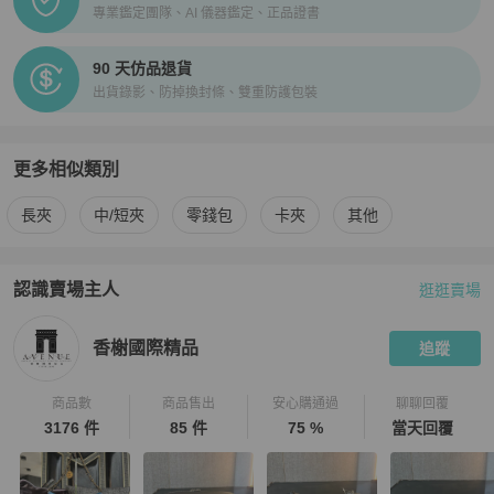
專業鑑定團隊、AI 儀器鑑定、正品證書
90 天仿品退貨
出貨錄影、防掉換封條、雙重防護包裝
更多相似類別
更多
Armani
男士錢包 / 小皮件
相似商品推薦
長夾
中/短夾
零錢包
卡夾
其他
認識賣場主人
逛逛賣場
PopChill 拍拍圈嚴選賣家
香榭國際精品
介紹
香榭國際精品
追蹤
商品數
商品售出
安心購通過
聊聊回覆
3176 件
85 件
75 %
當天回覆