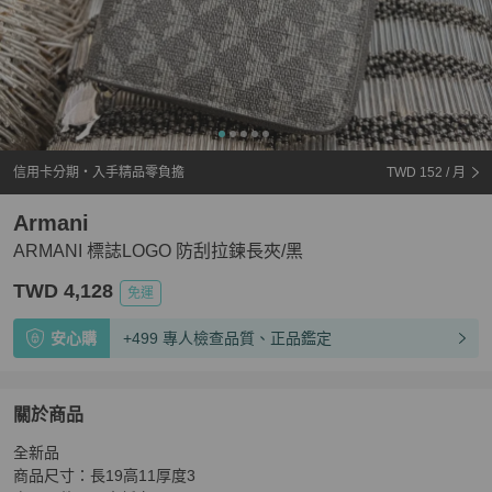
信用卡分期・入手精品零負擔
TWD 152
/ 月
Armani
ARMANI 標誌LOGO 防刮拉鍊長夾/黑
TWD 4,128
免運
安心購
+499 專人檢查品質、正品鑑定
關於商品
關於
全新品

ARMANI 標誌LOGO 防刮拉鍊長夾/黑
商品詳情與購買須
商品尺寸：長19高11厚度3
