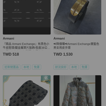
Armani
Armani
『精品 Armani Exchange』有黑色小
📢降價囉📢Armani Exchange寶藍色
牛皮脛環/鍍金屬葉片裝飾/長度38公分
男女用皮手環
二段logo鈕扣可調鬆緊/ 久置未使
TWD 518
TWD 1,530
近新閒置品
本地
免運
狀況良好
本地
免運