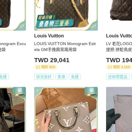
Louis Vuitton
Louis Vuitt
nogram Excu
LOUIS VUITTON Monogram Estr
LV 老花LOG
手挽袋
ela GM手挽肩背兩用袋
提把 拼駝鳥皮
示品
TWD 29,041
TWD 194
現折 800
現折 4,500
免運
狀況良好
香港
免運
近新閒置品