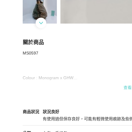
關於商品
關於
MS0597

MS0597 Louis Vuitton 路易威登 稀有皮款 蛇皮 鴕鳥
Colour : Monogram x GHW

查看
Condition: 90% New

Inclusion: NIL

Louis Vuitton
女包
商品狀態與細節
商品狀況
狀況良好
Size: 40 x 16 x 26cm
有使用過但保存良好，可能有輕微使用痕跡及些
狀況良好