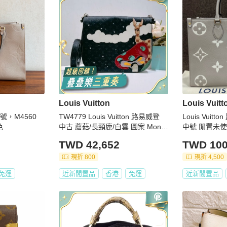
Louis Vuitton
Louis Vuitt
中號，M4560
TW4779 Louis Vuitton 路易威登
Louis Vuit
色
中古 蘑菇/長頸鹿/白雲 圖案 Mono
中號 閒置未
gram Satin Comte De Fe Musette
TWD 42,652
TWD 100
Black x PHW
現折 800
現折 4,500
免運
近新閒置品
香港
免運
近新閒置品