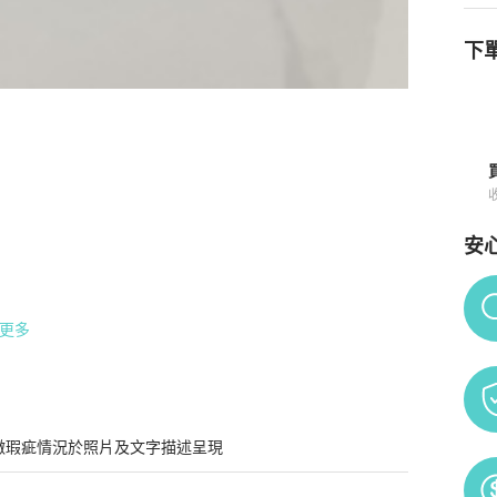
下單
皮 帆布 手提包 大號 單肩 經典老花紋 Etoile Exotic Tote Bag GM P
安
Po
更多
微瑕疵情況於照片及文字描述呈現