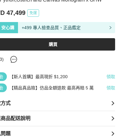
D 47,499
免運
安心購
+499 專人檢查品質、正品鑑定
購買
3
)
動
【新人首購】最高現折 $1,200
領取
動
【精品真品險】仿品全額退款 最高再賠 5 萬
領取
款方式
境商品配送說明
見問題