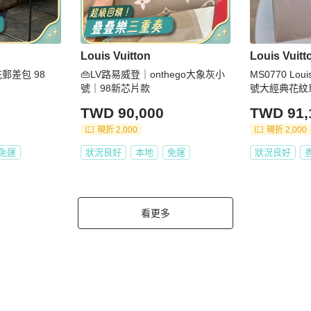
Louis Vuitton
Louis Vuitt
花郵差包 98
👜LV路易威登｜onthego大象灰小
MS0770 Lou
號｜98新芯片款
號大經典花紋單肩
M Tote Bag 
TWD 90,000
TWD 91,
preinte Tourt
現折 2,000
現折 2,000
免運
狀況良好
本地
免運
狀況良好
看更多