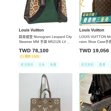
Louis Vuitton
Louis Vuitton
路易威登 Monogram Leopard City
LOUIS VUITTON Mo
Steamer MM 手袋 M52126 LV Aut
rsion Shoe Case
h 188793SM
TWD 78,100
TWD 19,056
現折 2,000
狀況良好
日本
免運
狀況良好
香港