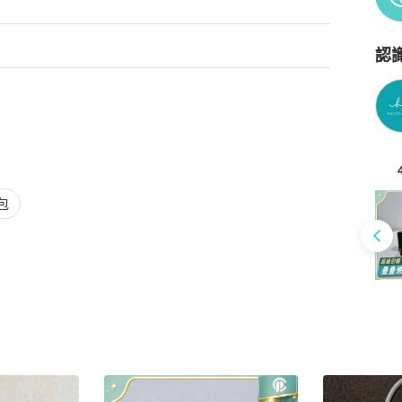
認
Po
包