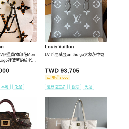
on
Louis Vuitton
V限量動物印花Mon
LV 路易威登on the go大象灰中號
nt Logo裡藏著豹紋老花
000
TWD 93,705
現折 2,000
本地
免運
近新閒置品
香港
免運