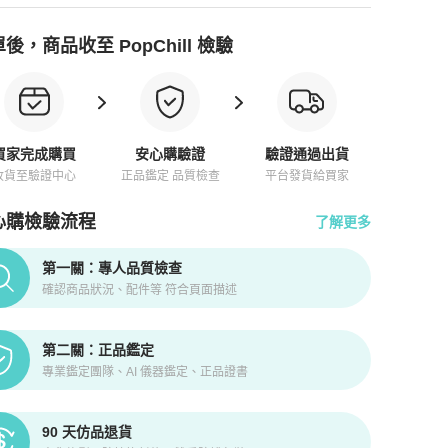
後，商品收至 PopChill 檢驗
買家完成購買
安心購驗證
驗證通過出貨
收貨至驗證中心
正品鑑定 品質檢查
平台發貨給買家
ython,Ostrich and Canvas Monogram x GHW
商品詳情與
心購檢驗流程
了解更多
pChill拍拍圈正品驗證、安心購檢驗流程介紹
第一關：專人品質檢查
確認商品狀況、配件等 符合頁面描述
第二關：正品鑑定
專業鑑定團隊、AI 儀器鑑定、正品證書
90 天仿品退貨