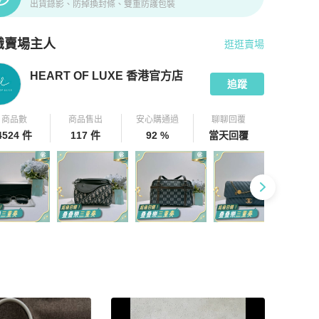
出貨錄影、防掉換封條、雙重防護包裝
識賣場主人
逛逛賣場
pChill 拍拍圈嚴選賣家
HEART OF LUXE 香港官方店
介紹
HEART OF LUXE 香港官方店
追蹤
商品數
商品售出
安心購通過
聊聊回覆
4524 件
117 件
92 %
當天回覆