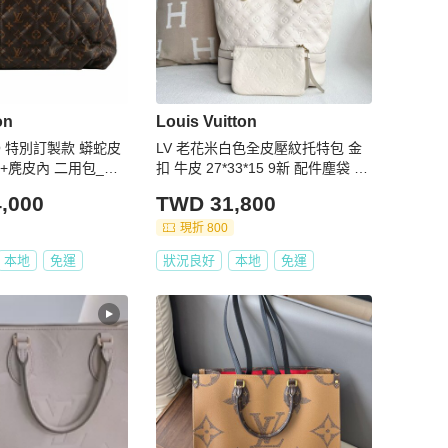
on
Louis Vuitton
O 特別訂製款 蟒蛇皮
LV 老花米白色全皮壓紋托特包 金
+麂皮內 二用包_展
扣 牛皮 27*33*15 9新 配件塵袋 子
袋
,000
TWD 31,800
現折 800
本地
免運
狀況良好
本地
免運