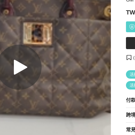
TW
(
活
活
付
跨
常