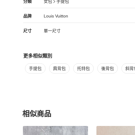
Louis Vuitton
女包
分類資訊
分類
女包
手提包
女包
/
手提包
推薦
Louis Vuitton
Louis Vuitton
精品
推薦清單
女包
品牌介紹
品牌
Louis Vuitton
尺寸
單一尺寸
更多相似類別
更多
Louis Vuitton
女包
相似商品推薦
手提包
肩背包
托特包
後背包
斜背
相似商品
更多相似
Louis Vuitton
女包
推薦精品