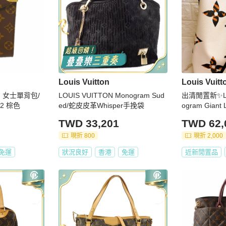
Louis Vuitton
Louis Vuitt
m 女士單背包/
LOUIS VUITTON Monogram Sud
出清閒置新✨L
72 棕色
ed/蛇皮皮革Whisper手挽袋
ogram Gia
水桶包
TWD 33,201
TWD 62,
現折 800
現折 2,000
免運
狀況良好
香港
免運
近新閒置品