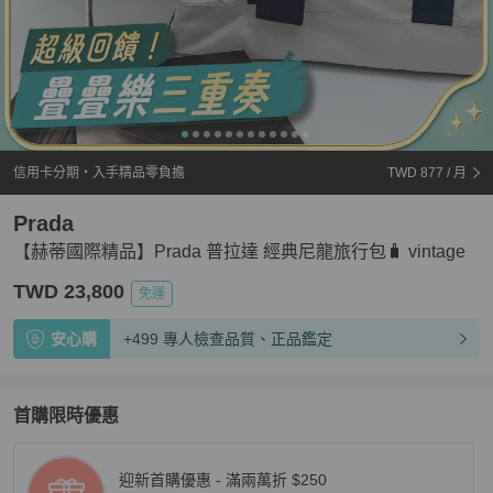
信用卡分期・入手精品零負擔
TWD 877
/ 月
Prada
【赫蒂國際精品】Prada 普拉達 經典尼龍旅行包🧳 vintage
TWD 23,800
免運
安心購
+499 專人檢查品質、正品鑑定
首購限時優惠
迎新首購優惠 - 滿兩萬折 $250