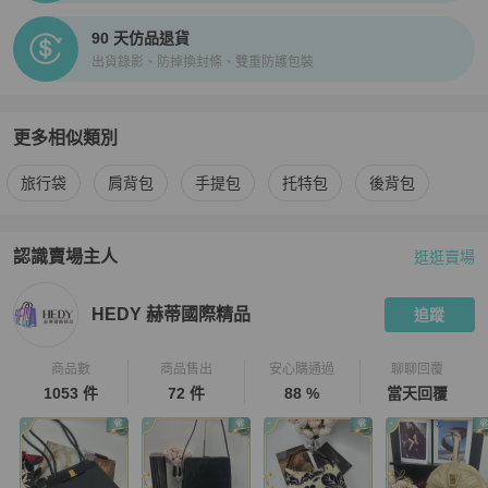
90 天仿品退貨
出貨錄影、防掉換封條、雙重防護包裝
更多相似類別
更多
Prada
女包
相似商品推薦
旅行袋
肩背包
手提包
托特包
後背包
認識賣場主人
逛逛賣場
PopChill 拍拍圈嚴選賣家
HEDY 赫蒂國際精品
介紹
HEDY 赫蒂國際精品
追蹤
商品數
商品售出
安心購通過
聊聊回覆
1053 件
72 件
88 %
當天回覆