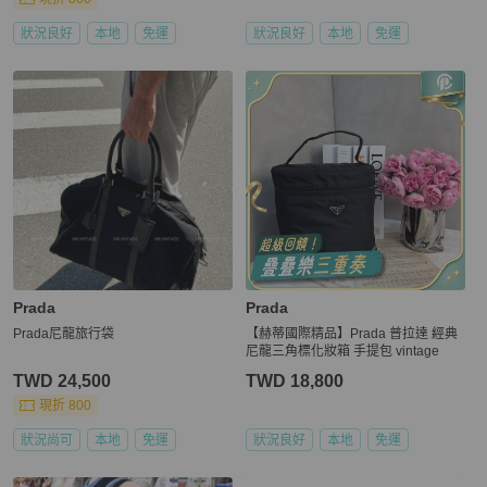
狀況良好
本地
免運
狀況良好
本地
免運
Prada
Prada
Prada尼龍旅行袋
【赫蒂國際精品】Prada 普拉達 經典
尼龍三角標化妝箱 手提包 vintage
TWD 24,500
TWD 18,800
現折 800
狀況尚可
本地
免運
狀況良好
本地
免運