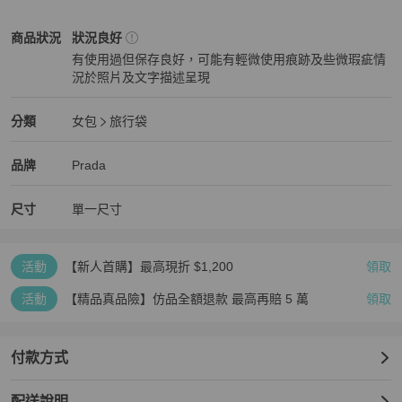
綽有餘。

Prada
女包
商品狀態與細節
商品狀況
狀況良好
📌貨源來自日本已認證的中古店及精品市場

有使用過但保存良好，可能有輕微使用痕跡及些微瑕疵情
📌商品皆為實拍，不使用濾鏡，已盡力呈現！

況於照片及文字描述呈現
📌中古商品皆有歲月痕跡，難免配備不齊，都已盡力陳述在圖片及內
狀況良好
文，能接受再下單，高標勿入！

📌其他平台同步販售，下單前請先詢問商品是否還在呦～

Prada
女包
分類資訊
分類
女包
旅行袋
📌若有任何問題，任何不清楚，想看細節，歡迎聊聊～

女包
/
旅行袋
推薦
📌二手商品售出後將無法退換貨，謝謝您

Prada
Prada
精品
推薦清單
女包
品牌介紹
品牌
Prada
#Prada  #vintage  #普拉達 #中古 #二手
尺寸
單一尺寸
活動
【新人首購】最高現折 $1,200
領取
活動
【精品真品險】仿品全額退款 最高再賠 5 萬
領取
付款方式
配送說明