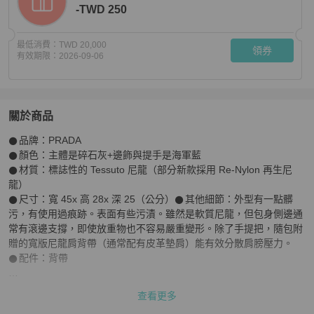
-TWD 250
最低消費：
TWD 20,000
領券
有效期限：
2026-09-06
關於商品
關於
𒊹︎品牌：PRADA

【赫蒂國際精品】Prada 普拉達 經典尼龍旅行包🧳 vintag
𒊹︎顏色：主體是碎石灰+邊飾與提手是海軍藍

𒊹︎材質：標誌性的 Tessuto 尼龍（部分新款採用 Re-Nylon 再生尼
龍）

𒊹︎尺寸：寬 45x 高 28x 深 25（公分）𒊹︎其他細節：外型有一點髒
污，有使用過痕跡。表面有些污漬。雖然是軟質尼龍，但包身側邊通
常有滾邊支撐，即使放重物也不容易嚴重變形。除了手提把，隨包附
贈的寬版尼龍肩背帶（通常配有皮革墊肩）能有效分散肩膀壓力。

𒊹︎配件：背帶

灰與藍的清爽配色，比起經典黑更多了一分層次感。尼龍材質隨性一
查看更多
塞也不心疼，大容量空間裝進兩天一夜的換洗衣物、盥洗包與筆電綽