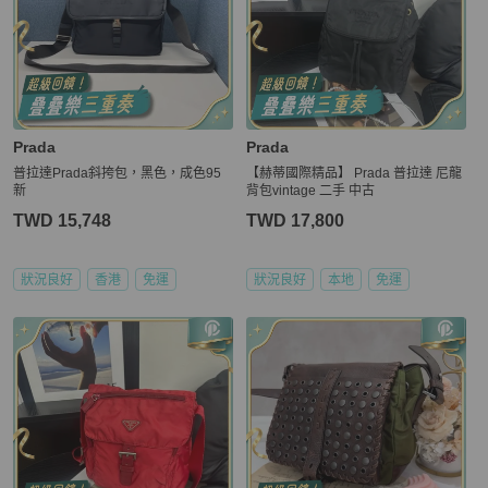
Prada
Prada
普拉達Prada斜挎包，黑色，成色95
【赫蒂國際精品】 Prada 普拉達 尼龍
新
背包vintage 二手 中古
TWD 15,748
TWD 17,800
狀況良好
香港
免運
狀況良好
本地
免運