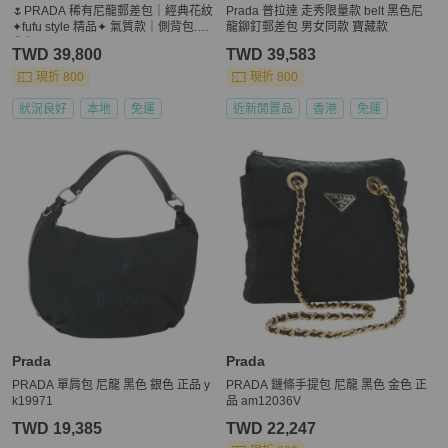
🌷PRADA 稀有尼龍郵差包｜經典花紋
Prada 普拉達 走秀限量款 belt 黑色尼
✦fufu style 精品✦ 氣質款｜側背包.斜
龍鉚釘郵差包 男女同款 寶藏款
背包
TWD 39,800
TWD 39,583
現折 800
現折 800
狀況良好
本地
免運
近新閒置品
香港
免運
Prada
Prada
PRADA 單肩包 尼龍 黑色 銀色 正品 y
PRADA 鏈條手提包 尼龍 黑色 金色 正
k19971
品 am12036V
TWD 19,385
TWD 22,247