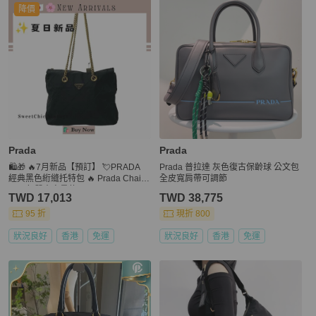
降價
Prada
Prada
🛍️🎁 🔥7月新品【預訂】 💘PRADA
Prada 普拉達 灰色復古保齡球 公文包
經典黑色絎縫托特包 🔥 Prada Chain
全皮寬肩帶可調節
Bag 氣質大容量款 🔥💖 ✨🔥 ✨PRAD
TWD 17,013
TWD 38,775
A 經典黑色尼龍鏈條包
95 折
現折 800
狀況良好
香港
免運
狀況良好
香港
免運