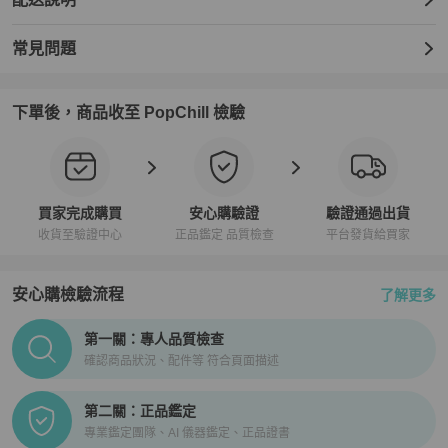
常見問題
下單後，商品收至 PopChill 檢驗
買家完成購買
安心購驗證
驗證通過出貨
收貨至驗證中心
正品鑑定 品質檢查
平台發貨給買家
安心購檢驗流程
了解更多
PopChill拍拍圈正品驗證、安心購檢驗流程介紹
第一關：專人品質檢查
確認商品狀況、配件等 符合頁面描述
第二關：正品鑑定
專業鑑定團隊、AI 儀器鑑定、正品證書