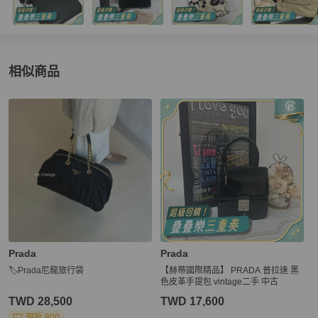
相似商品
更多相似
Prada
女包
推薦精品
Prada
Prada
🏷Prada尼龍旅行袋
【赫蒂國際精品】 PRADA 普拉達 黑
色皮革手提包 vintage二手 中古
TWD 28,500
TWD 17,600
現折 800