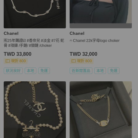
Chanel
Chanel
🈶25年購證☑️ #香奈兒 #淡金 #7花 蛇
ෆ Chanel 22k字母logo choker
骨 #項鍊 /手鏈/ #頸鏈 /choker
TWD 33,800
TWD 32,000
現折 800
現折 800
狀況良好
本地
免運
近新閒置品
本地
免運