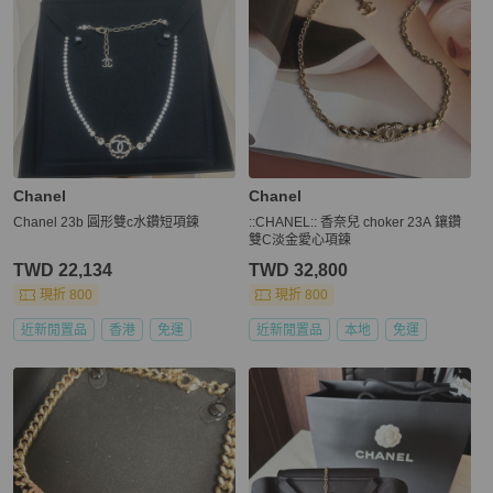
Chanel
Chanel
Chanel 23b 圓形雙c水鑽短項鍊
::CHANEL:: 香奈兒 choker 23A 鑲鑽
雙C淡金愛心項鍊
TWD 22,134
TWD 32,800
現折 800
現折 800
近新閒置品
香港
免運
近新閒置品
本地
免運