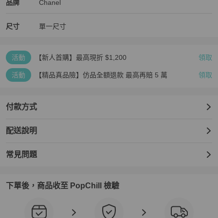
Chanel
Chanel
精品
推薦清單
女士配件
品牌介紹
品牌
Chanel
尺寸
單一尺寸
活動
【新人首購】最高現折 $1,200
領取
活動
【精品真品險】仿品全額退款 最高再賠 5 萬
領取
付款方式
配送說明
常見問題
下單後，商品收至 PopChill 檢驗