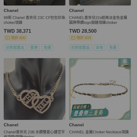
Chanel
Chanel
99新 Chanel 香奈兒 23C CF包包珍珠
CHANEL香奈兒22s經典淡金色金屬
choker項鍊
圓牌帶鑽logo頸鏈項鍊choker
TWD 38,371
TWD 28,500
現折 800
現折 800
近新閒置品
香港
免運
近新閒置品
本地
免運
Chanel
Chanel
Chanel香奈兒 23B 水鑽雙愛心鏤空字
CHANEL 金屬Choker Necklace項鍊
母項鍊/頸鏈choker