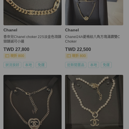
Chanel
Chanel
香奈兒Chanel choker 22S淡金色項鍊
Chanel24A菱格紋八角方塊滿鑽雙C
頸鏈誠可小議
Choker
TWD 27,800
TWD 22,500
現折 800
現折 800
狀況良好
本地
免運
近新閒置品
本地
免運