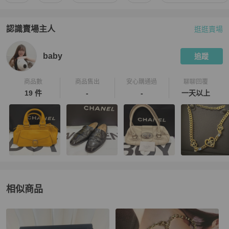
認識賣場主人
逛逛賣場
PopChill 拍拍圈嚴選賣家
baby
介紹
baby
追蹤
商品數
商品售出
安心購通過
聊聊回覆
19 件
-
-
一天以上
相似商品
更多相似
Chanel
女士配件
推薦精品