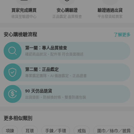
買家完成購買
安心購驗證
驗證通過出貨
收貨至驗證中心
正品鑑定 品質檢查
平台發貨給買家
安心購檢驗流程
了解更多
PopChill拍拍圈正品驗證、安心購檢驗流程介紹
第一關：專人品質檢查
確認商品狀況、配件等 符合頁面描述
第二關：正品鑑定
專業鑑定團隊、AI 儀器鑑定、正品證書
90 天仿品退貨
出貨錄影、防掉換封條、雙重防護包裝
更多相似類別
更多
Chanel
女士配件
相似商品推薦
項鍊
耳環
手鍊／手環
戒指
圍巾／絲巾／披肩