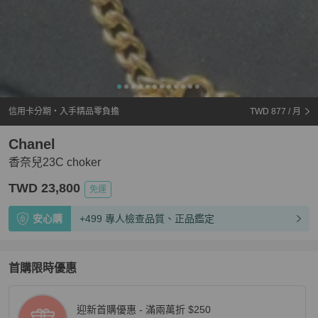
信用卡分期・入手精品零負擔
TWD 877
/ 月
Chanel
香奈兒23C choker
TWD 23,800
免運
安心購
+499 專人檢查品質、正品鑑定
首購限時優惠
迎新首購優惠 - 滿兩萬折 $250