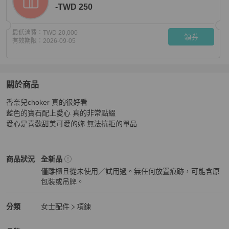
-TWD 250
最低消費：
TWD 20,000
領券
有效期限：
2026-09-05
關於商品
關於
香奈兒choker 真的很好看

香奈兒23C choker
商品詳情與購買須知
藍色的寶石配上愛心 真的非常點綴 

愛心是喜歡甜美可愛的妳 無法抗拒的單品
Chanel
女士配件
商品狀態與細節
商品狀況
全新品
僅離櫃且從未使用／試用過。無任何放置痕跡，可能含原
包裝或吊牌。
全新品
Chanel
女士配件
分類資訊
分類
女士配件
項鍊
女士配件
/
項鍊
推薦