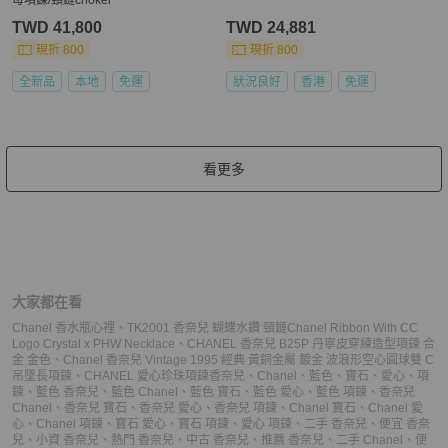
TWD 41,800
TWD 24,881
現折 800
現折 800
全新品
本地
免運
狀況良好
香港
免運
看更多
大家都在看
Chanel 香水瓶心裡
、
TK2001 香奈兒 蝴蝶水鑽 頸鏈Chanel Ribbon With CC
Logo Crystal x PHW Necklace
、
CHANEL 香奈兒 B25P 丹寧皮穿練造型項鍊 合
金 金色
、
Chanel 香奈兒 Vintage 1995 經典 黃銅金屬 鍍金 波浪形空心圓球雙 C
吊墜長項鍊
、
CHANEL 愛心珍珠項鍊
香奈兒
、
Chanel
、
藍色
、
寶石
、
愛心
、
項
鍊
、
藍色 香奈兒
、
藍色 Chanel
、
藍色 寶石
、
藍色 愛心
、
藍色 項鍊
、
香奈兒
Chanel
、
香奈兒 寶石
、
香奈兒 愛心
、
香奈兒 項鍊
、
Chanel 寶石
、
Chanel 愛
心
、
Chanel 項鍊
、
寶石 愛心
、
寶石 項鍊
、
愛心 項鍊
、
二手 香奈兒
、
便宜 香奈
兒
、
小資 香奈兒
、
熱門 香奈兒
、
中古 香奈兒
、
推薦 香奈兒
、
二手 Chanel
、
便