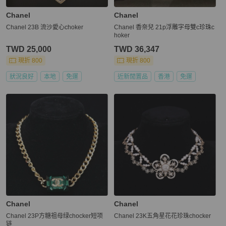
Chanel
Chanel
Chanel 23B 流沙愛心choker
Chanel 香奈兒 21p浮雕字母雙c珍珠c
hoker
TWD 25,000
TWD 36,347
現折 800
現折 800
狀況良好
本地
免運
近新閒置品
香港
免運
Chanel
Chanel
Chanel 23P方糖祖母绿chocker短项
Chanel 23K五角星花花珍珠chocker
链