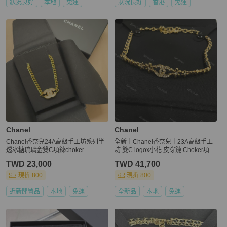
狀況良好
本地
免運
狀況良好
香港
免運
Chanel
Chanel
Chanel香奈兒24A高級手工坊系列半
全新｜Chanel香奈兒｜23A高級手工
透冰糖琉璃金雙C項鍊choker
坊 雙C logox小花 皮穿鏈 Choker項鍊
項鏈
TWD 23,000
TWD 41,700
現折 800
現折 800
近新閒置品
本地
免運
全新品
本地
免運