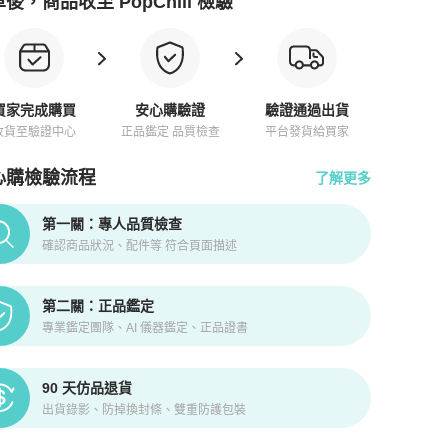
後，商品收至 PopChill 檢驗
買家完成購買
安心購驗證
驗證通過出貨
收貨至驗證中心
正品鑑定 品質檢查
平台發貨給買家
心購檢驗流程
了解更多
pChill拍拍圈正品驗證、安心購檢驗流程介紹
第一關：專人品質檢查
確認商品狀況、配件等 符合頁面描述
第二關：正品鑑定
專業鑑定團隊、AI 儀器鑑定、正品證書
90 天仿品退貨
出貨錄影、防掉換封條、雙重防護包裝