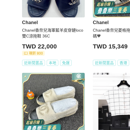
Chanel
Chanel
Chanel香奈兒海軍藍羊皮穿鏈loco
Chanel香奈兒菱格
雙C涼拖鞋 36C
碼🧡
TWD 22,000
TWD 15,349
現折 800
近新閒置品
本地
免運
近新閒置品
香港