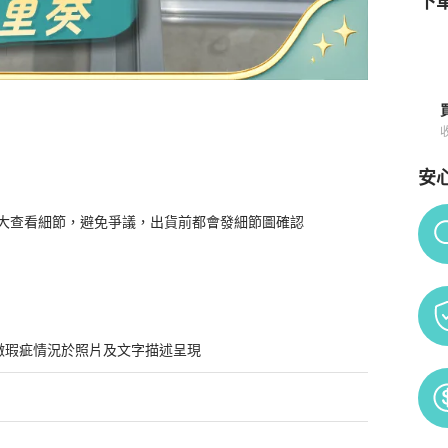
下單
安
購買須知
Po
大查看細節，避免爭議，出貨前都會發細節圖確認

微瑕疵情況於照片及文字描述呈現