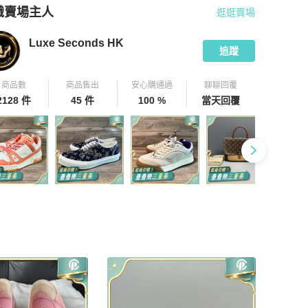
識賣場主人
逛逛賣場
pChill 拍拍圈嚴選賣家
Luxe Seconds HK
介紹
Luxe Seconds HK
追蹤
商品數
商品售出
安心購通過
聊聊回覆
2128 件
45 件
100 %
當天回覆