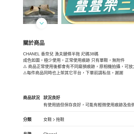
關於商品
關於
CHANEL 香奈兒 漁夫鏈條半拖 尺碼38碼

CHANEL 香奈兒 漁夫鏈條半拖 38碼
商品詳情與
成色如圖，極少使用，正常使用痕跡 只有單鞋，無附件

⚠️ 商品正常使用後都會有不同磨損痕跡，原相機拍攝，可放
⚠️每件商品同時也上架其它平台，下單前請私信，謝謝
Chanel
女鞋
商品狀態與細節
商品狀況
狀況良好
有使用過但保存良好，可能有輕微使用痕跡及些
狀況良好
Chanel
女鞋
分類資訊
分類
女鞋
拖鞋
女鞋
/
拖鞋
推薦
Chanel
Chanel
精品
推薦清單
女鞋
品牌介紹