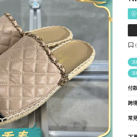
(
活
活
付
跨
常