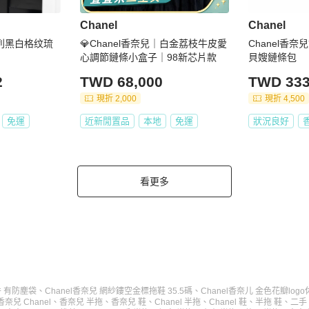
Chanel
Chanel
滩系列黑白格纹琉
💎Chanel香奈兒｜白金荔枝牛皮愛
Chanel香
心調節鏈條小盒子｜98新芯片款
貝嫂鏈條包
2
TWD 68,000
TWD 333
現折 2,000
現折 4,500
免運
近新閒置品
本地
免運
狀況良好
看更多
件 有防塵袋
、
Chanel香奈兒 網紗鏤空金標拖鞋 35.5碼
、
Chanel香奈儿 金色花瓣lo
香奈兒 Chanel
、
香奈兒 半拖
、
香奈兒 鞋
、
Chanel 半拖
、
Chanel 鞋
、
半拖 鞋
、
二手