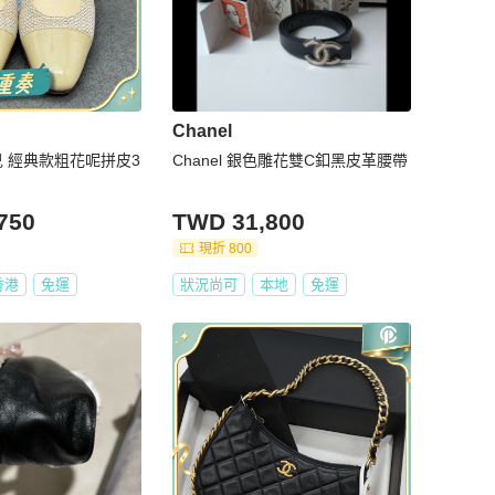
Chanel
奈兒 經典款粗花呢拼皮3
Chanel 銀色雕花雙C釦黑皮革腰帶
750
TWD 31,800
現折 800
香港
免運
狀況尚可
本地
免運