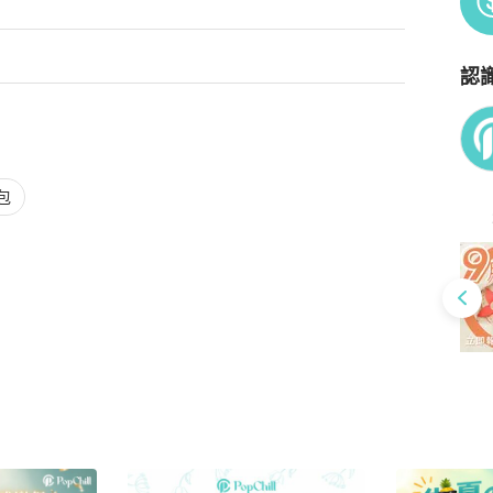
認
Po
包