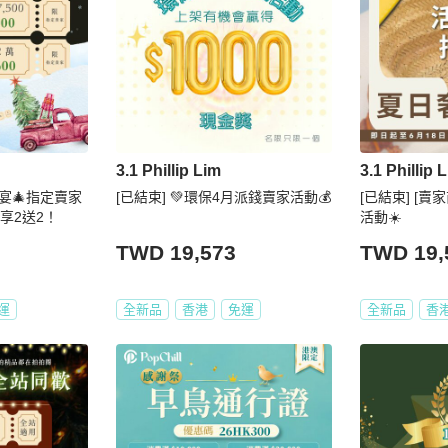
3.1 Phillip Lim
3.1 Phillip 
饗宴🎄指定賣家
[已結束] 💚環保4月派錢賣家活動💰
[已結束] [賣
再享2送2！
活動☀️
TWD 19,573
TWD 19,
運
全新品
香港
免運
全新品
香