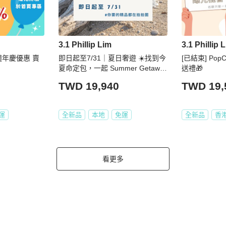
3.1 Phillip Lim
3.1 Phillip 
 2週年慶優惠 賣
即日起至7/31｜夏日奢遊 ☀️找到今
[已結束] PopC
夏命定包，一起 Summer Getawa
送禮🎁
y!
TWD 19,940
TWD 19,
運
全新品
本地
免運
全新品
香
看更多