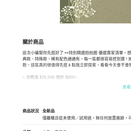
關於商品
關於
這次小編幫你先逛好了 👀特別精選拍拍圈 優選賣家清單，想找精品
春日驚喜 ! 指定賣家最高折6000🥳
商品詳情與購
典款、特殊款、稀有配色通通有，每一區都很容易挖到寶 !
款，這區真的很值得先逛📱點我立即探索，看看今天會不會剛
✨消費滿 $25,000 現折 $800✨

✨消費滿 $40,000 現折 $1,600✨

查看
✨消費滿 $100,000 現折 $6,000✨

優惠券使用規則 : 

適用指定賣家商品。

3.1 Phillip Lim
女包
商品狀態與細節
商品狀況
全新品
優惠券只適用滿 $25,000 / $40,000 / $100,000 之訂單。

僅離櫃且從未使用／試用過。無任何放置痕跡，
實際使用條件請以結帳流程顯示為主。

全新品
每次交易只可使用一個優惠券。
