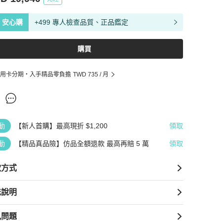
安心購
+499 專人檢查品質、正品鑑定
購買
用卡分期・入手精品零負擔
TWD 735
/ 月
動
【新人首購】最高現折 $1,200
領取
動
【精品真品險】仿品全額退款 最高再賠 5 萬
領取
款方式
送說明
見問題