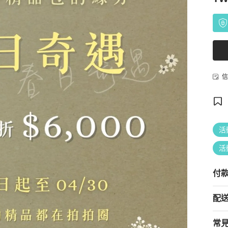
信
活
活
付
配
常