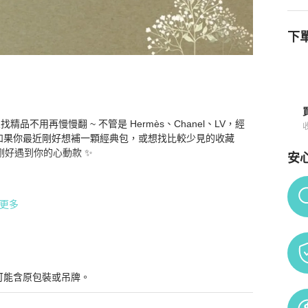
下單
不用再慢慢翻 ~ 不管是 Hermès、Chanel、LV，經
買須知
 如果你最近剛好想補一顆經典包，或想找比較少見的收藏
好遇到你的心動款 ✨

安
Po
更多
可能含原包裝或吊牌。