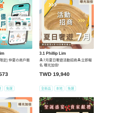
Lim
3.1 Phillip Lim
港限定] 仲夏の商戶衝
🏝️7月夏日奢遊活動招商🏝️立即報
名 曝光加倍!
573
TWD 19,940
港
免運
全新品
本地
免運