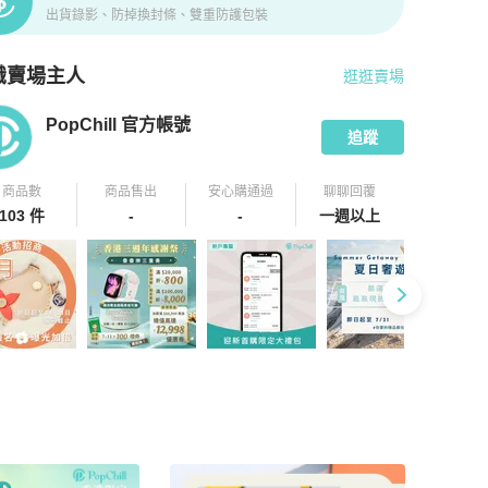
出貨錄影、防掉換封條、雙重防護包裝
識賣場主人
逛逛賣場
pChill 拍拍圈嚴選賣家
PopChill 官方帳號
介紹
PopChill 官方帳號
追蹤
商品數
商品售出
安心購通過
聊聊回覆
103 件
-
-
一週以上