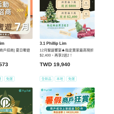
Lim
3.1 Phillip Lim
家商戶招商] 夏日奢遊
12月聖誕饗宴🎄指定賣家最高現折
$2,400，再享2送2！
573
TWD 19,940
港
免運
全新品
本地
免運