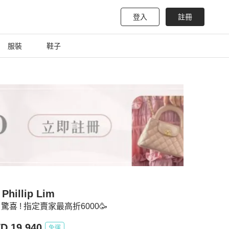
登入
註冊
服裝
鞋子
 Phillip Lim
驚喜 ! 指定賣家最高折6000🥳
D 19,940
免運