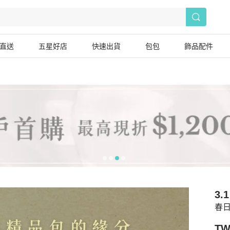
直送
五星好店
快速出貨
包包
飾品配件
3.1
春日
TW