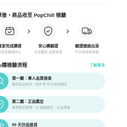
後，商品收至 PopChill 檢驗
買家完成購買
安心購驗證
驗證通過出貨
收貨至驗證中心
正品鑑定 品質檢查
平台發貨給買家
心購檢驗流程
了解更多
pChill拍拍圈正品驗證、安心購檢驗流程介紹
第一關：專人品質檢查
確認商品狀況、配件等 符合頁面描述
第二關：正品鑑定
專業鑑定團隊、AI 儀器鑑定、正品證書
90 天仿品退貨