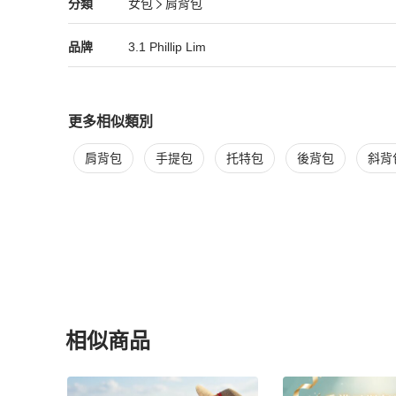
3.1 Phillip Lim
女包
分類資訊
分類
女包
肩背包
如有任何爭議，PopChill 保留最終決定權。
女包
/
肩背包
推薦
3.1 Phillip Lim
3.1 Phillip Lim
精品
推薦清單
女包
品牌介紹
品牌
3.1 Phillip Lim
更多相似類別
更多
3.1 Phillip Lim
女包
相似商品推薦
肩背包
手提包
托特包
後背包
斜背
相似商品
更多相似
3.1 Phillip Lim
女包
推薦精品