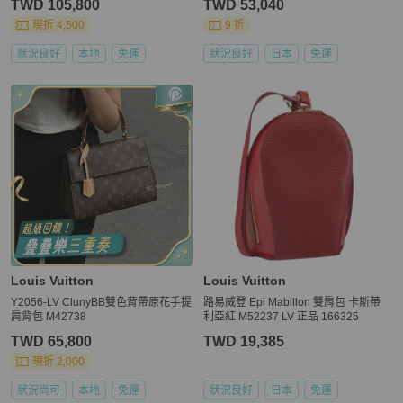
TWD 105,800
TWD 53,040
現折 4,500
9 折
狀況良好
本地
免運
狀況良好
日本
免運
Louis Vuitton
Louis Vuitton
Y2056-LV ClunyBB雙色背帶原花手提
路易威登 Epi Mabillon 雙肩包 卡斯蒂
肩背包 M42738
利亞紅 M52237 LV 正品 166325
TWD 65,800
TWD 19,385
現折 2,000
狀況尚可
本地
免運
狀況良好
日本
免運