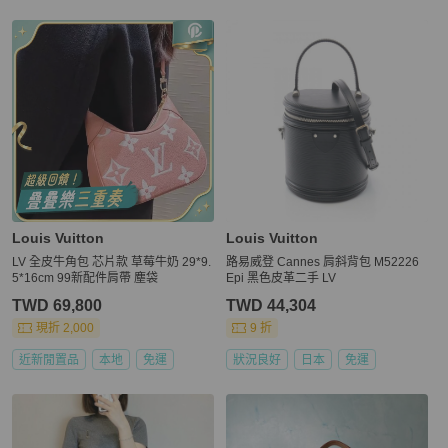
Louis Vuitton
Louis Vuitton
LV 全皮牛角包 芯片款 草莓牛奶 29*9.
路易威登 Cannes 肩斜背包 M52226
5*16cm 99新配件肩帶 塵袋
Epi 黑色皮革二手 LV
TWD 69,800
TWD 44,304
現折 2,000
9 折
近新閒置品
本地
免運
狀況良好
日本
免運