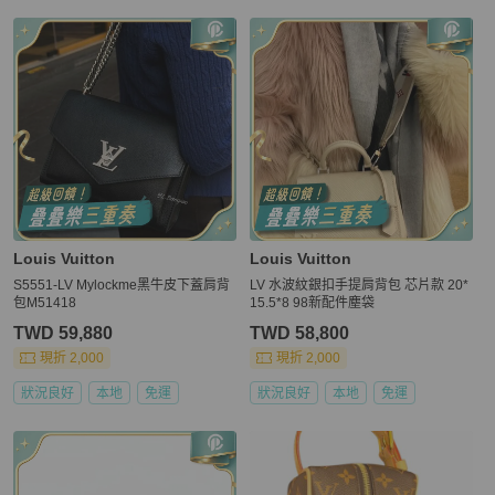
更多相似
Louis Vuitton
女包
推薦精品
Louis Vuitton
Louis Vuitton
S5551-LV Mylockme黑牛皮下蓋肩背
LV 水波紋銀扣手提肩背包 芯片款 20*
包M51418
15.5*8 98新配件塵袋
TWD 59,880
TWD 58,800
現折 2,000
現折 2,000
狀況良好
本地
免運
狀況良好
本地
免運