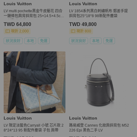
Louis Vuitton
Louis Vuitton
LV multi pochette黑金牛皮壓花 四合
LV 1854系列黑白刺繡帆布 郵差手提
一鏈條包肩背斜背包 25×14.5×4.5cm
斜背包25*18*8 98新配件塵袋
98新配件塵袋
TWD 64,800
TWD 49,800
現折 2,000
現折 800
狀況良好
本地
免運
狀況良好
本地
免運
Louis Vuitton
Louis Vuitton
LV 限定淡藍色Carryall 小號 芯片款 2
路易威登 Cannes 化妝肩斜背包 M52
8*24*13 95 新配件塵袋 子包 肩帶
226 Epi 黑色二手 LV