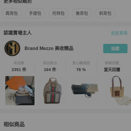
更多相似類別
更多
Louis Vuitton
女包
相似商品推薦
肩背包
手提包
托特包
後背包
斜背包
認識賣場主人
逛逛賣場
PopChill 拍拍圈嚴選賣家
Brand Mezzo 美收精品
介紹
Brand Mezzo 美收精品
追蹤
商品數
商品售出
安心購通過
聊聊回覆
2351 件
164 件
76 %
當天回覆
相似商品