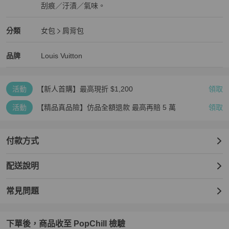
刮痕／汙漬／氣味。
近新閒置品
Louis Vuitton
女包
分類資訊
分類
女包
肩背包
女包
/
肩背包
推薦
Louis Vuitton
Louis Vuitton
精品
推薦清單
女包
品牌介紹
品牌
Louis Vuitton
活動
【新人首購】最高現折 $1,200
領取
活動
【精品真品險】仿品全額退款 最高再賠 5 萬
領取
付款方式
配送說明
常見問題
下單後，商品收至 PopChill 檢驗