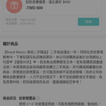
迎新首購優惠 - 滿五萬折 $600
-TWD 600
最低消費：
TWD 50,000
領券
有效期限：
2026-09-07
關於商品
關於
【Brand Mezzo 美收二手精品】二手商品僅此一件，同時在其他賣場
【美收精品】LV黑色肩背包 5-238
商品詳情與購買須知
販售中，下單前請先私訊確認庫存。本公司收購商品後於台灣網站上
刊登💙【僅限30天】💙，若未售出將轉賣至日本，若有意購買請盡速
洽詢！本賣場商品皆為與顧客收購之二手商品，非代購或剛離櫃全新
商品。即便是近新閒置品，也可能因收納不妥造成損傷。因本公司收
購商品數量頗多，人力不足的情況下，來不及拍細節或文字描述，為
免買賣糾紛，若有疑慮請先私訊，盡量補圖給您參考！
Louis Vuitton
女包
商品狀態與細節
商品狀況
近新閒置品
使用 1～2 次或僅試用過，可能有極輕微磨痕／髮絲紋／