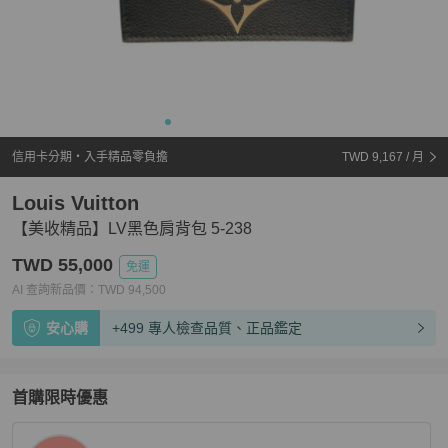
信用卡分期・入手精品零負擔
TWD 9,167
/ 月
Louis Vuitton
【美收精品】LV黑色肩背包 5-238
TWD 55,000
免運
AI 查詢新品價：
TWD
94,500
安心購
+499 專人檢查品質、正品鑑定
首購限時優惠