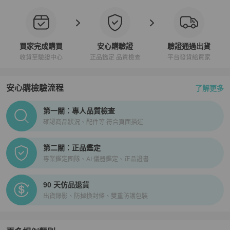
買家完成購買
安心購驗證
驗證通過出貨
收貨至驗證中心
正品鑑定 品質檢查
平台發貨給買家
安心購檢驗流程
了解更多
PopChill拍拍圈正品驗證、安心購檢驗流程介紹
第一關：專人品質檢查
確認商品狀況、配件等 符合頁面描述
第二關：正品鑑定
專業鑑定團隊、AI 儀器鑑定、正品證書
90 天仿品退貨
出貨錄影、防掉換封條、雙重防護包裝