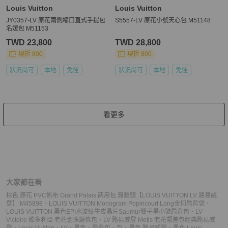
Louis Vuitton
Louis Vuitton
JY0357-LV 原花兩側縮口直式手提包
S5557-LV 原花小號天心包 M51148
名媛包 M51153
TWD 23,800
TWD 28,800
現折 800
現折 800
狀況尚可
本地
免運
狀況尚可
本地
免運
看更多
大家都在看
棕色 原花 PVC帆布 Grand Palais 两用包 無鎖頭【LOUIS VUITTON LV 路易威
登】 M45898
、
LOUIS VUITTON Monogram Popincourt Long金扣肩背袋
、
LOUIS VUITTON 黑色EPI水波紋牛皮晶片Saumur雙子星小號肩背包
、
LV
Victoire 維多利亞 老花金珠鏈條包
、
LV 路易威登 Metis 老花郵差包經典
路易威
登
、
Louis Vuitton
、
LV
、
黑色
、
肩背包
、
包
、
黑色 路易威登
、
黑色 Louis