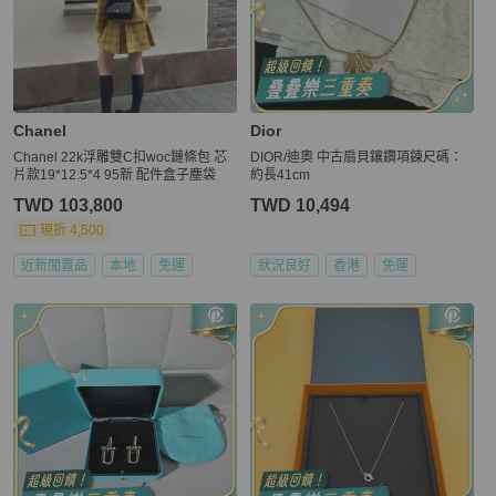
Chanel
Dior
Chanel 22k浮雕雙C扣woc鏈條包 芯
DIOR/迪奧 中古扇貝鑲鑽項鍊尺碼：
片款19*12.5*4 95新 配件盒子塵袋
約長41cm
TWD 103,800
TWD 10,494
現折 4,500
近新閒置品
本地
免運
狀況良好
香港
免運