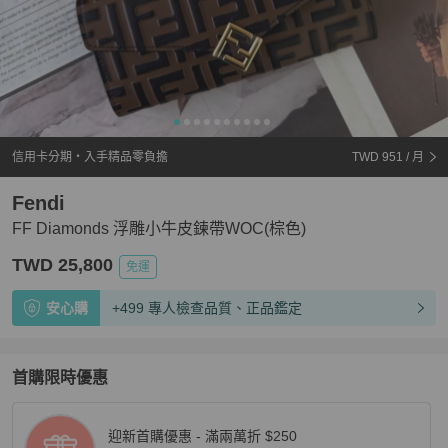
信用卡分期・入手精品零負擔
TWD 951
/ 月
Fendi
FF Diamonds 浮雕小牛皮鍊帶WOC(棕色)
TWD 25,800
免運
安心購
+499 專人檢查品質、正品鑑定
首購限時優惠
迎新首購優惠 - 滿兩萬折 $250