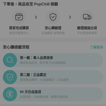
下單後，商品收至 PopChill 檢驗
買家完成購買
安心購驗證
驗證通過出貨
收貨至驗證中心
正品鑑定 品質檢查
平台發貨給買家
安心購檢驗流程
了解更多
PopChill拍拍圈正品驗證、安心購檢驗流程介紹
第一關：專人品質檢查
確認商品狀況、配件等 符合頁面描述
第二關：正品鑑定
專業鑑定團隊、AI 儀器鑑定、正品證書
90 天仿品退貨
出貨錄影、防掉換封條、雙重防護包裝