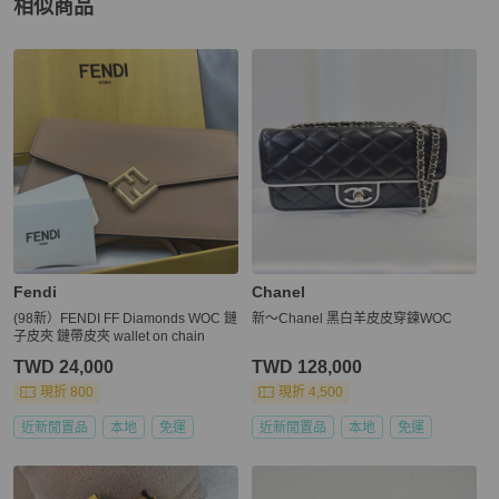
相似商品
更多相似
Fendi
女包
推薦精品
Fendi
Chanel
(98新）FENDI FF Diamonds WOC 鏈
新～Chanel 黑白羊皮皮穿鍊WOC
子皮夾 鏈帶皮夾 wallet on chain
TWD 24,000
TWD 128,000
現折 800
現折 4,500
近新閒置品
本地
免運
近新閒置品
本地
免運