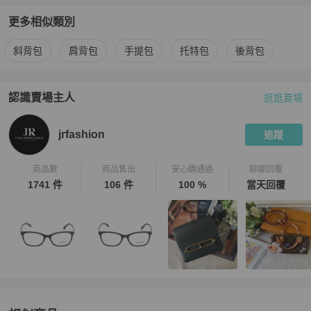
更多相似類別
更多
Fendi
女包
相似商品推薦
斜背包
肩背包
手提包
托特包
後背包
認識賣場主人
逛逛賣場
PopChill 拍拍圈嚴選賣家
jrfashion
介紹
jrfashion
追蹤
商品數
商品售出
安心購通過
聊聊回覆
1741 件
106 件
100 %
當天回覆