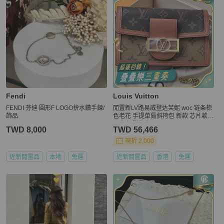
Fendi
Louis Vuitton
FENDI 芬迪 圓形F LOGO拚水鑽手鍊/
閒置新LV路易威登达芙妮 woc 链条棕
飾品
色老花 手提单肩斜挎包 新款 芯片款
五金 扣膜都在
TWD 8,000
TWD 56,466
現折 2,000
近新閒置品
本地
免運
近新閒置品
香港
免運