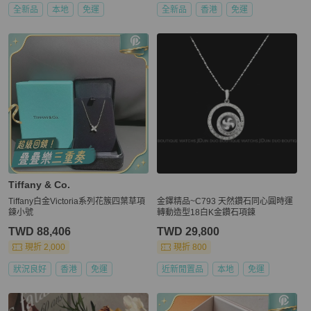
全新品
本地
免運
全新品
香港
免運
Tiffany & Co.
Tiffany白金Victoria系列花簇四葉草項
金鐸精品~C793 天然鑽石同心圓時運
鍊小號
轉動造型18白K金鑽石項鍊
TWD 88,406
TWD 29,800
現折 2,000
現折 800
狀況良好
香港
免運
近新閒置品
本地
免運