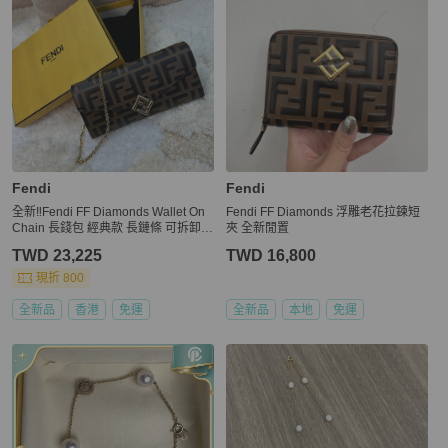
Fendi
Fendi
全新‼️Fendi FF Diamonds Wallet On
Fendi FF Diamonds 浮雕老花拉鍊短
Chain 長錢包 經典款 長鏈條 可拆卸 8
夾 全新閒置
M0365A
TWD 23,225
TWD 16,800
現折 800
全新品
香港
免運
全新品
本地
免運