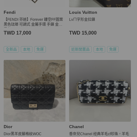
Fendi
Louis Vuitton
【FENDI 芬迪】Forever 鏤空FF圖案
Lvㄇ字形金拉鍊
黑色琺瑯 可調式 金屬手環 手鍊 金色
黑色 8AL492B09F1SD4
TWD 17,000
TWD 15,000
全新品
本地
免運
近新閒置品
本地
免運
Dior
Chanel
Dior黑羊皮藤格紋WOC
香奈兒Chanel 经典羊毛cf珍珠，羊毛