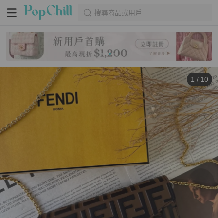
搜尋商品或用戶
1
/
10