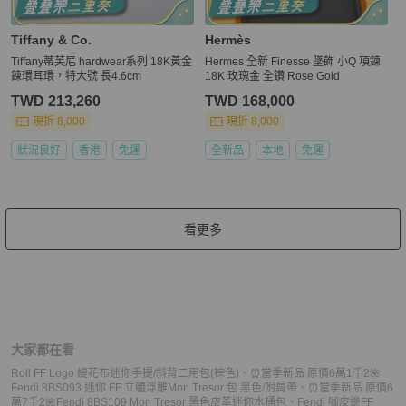
Tiffany & Co.
Hermès
Tiffany蒂芙尼 hardwear系列 18K黃金
Hermes 全新 Finesse 墜飾 小Q 項鍊
鍊環耳環，特大號 長4.6cm
18K 玫瑰金 全鑽 Rose Gold
TWD 213,260
TWD 168,000
現折 8,000
現折 8,000
狀況良好
香港
免運
全新品
本地
免運
看更多
大家都在看
Roll FF Logo 緹花布迷你手提/斜背二用包(棕色)
、
⏰當季新品 原價6萬1千2🌺
Fendi 8BS093 迷你 FF 立體浮雕Mon Tresor 包 黑色/附肩帶
、
⏰當季新品 原價6
萬7千2🌺Fendi 8BS109 Mon Tresor 黑色皮革迷你水桶包
、
Fendi 咖皮邊FF