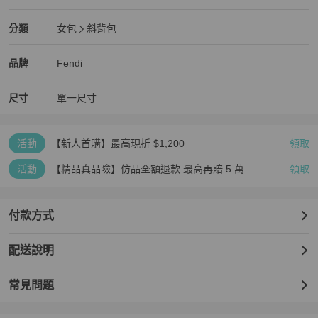
全新品
Fendi
女包
分類資訊
分類
女包
斜背包
女包
/
斜背包
推薦
Fendi
Fendi
精品
推薦清單
女包
品牌介紹
品牌
Fendi
尺寸
單一尺寸
活動
【新人首購】最高現折 $1,200
領取
活動
【精品真品險】仿品全額退款 最高再賠 5 萬
領取
付款方式
配送說明
常見問題