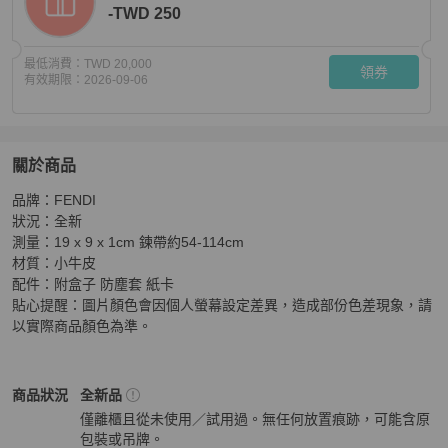
-TWD 250
最低消費：
TWD 20,000
領券
有效期限：
2026-09-06
關於商品
關於
品牌：FENDI

FF Diamonds 浮雕小牛皮鍊帶WOC(棕色)
商品詳情與購
狀況：全新

測量：19 x 9 x 1cm 鍊帶約54-114cm

材質：小牛皮

配件：附盒子 防塵套 紙卡

貼心提醒：圖片顏色會因個人螢幕設定差異，造成部份色差現象，請
以實際商品顏色為準。
Fendi
女包
商品狀態與細節
商品狀況
全新品
僅離櫃且從未使用／試用過。無任何放置痕跡，可能含原
包裝或吊牌。