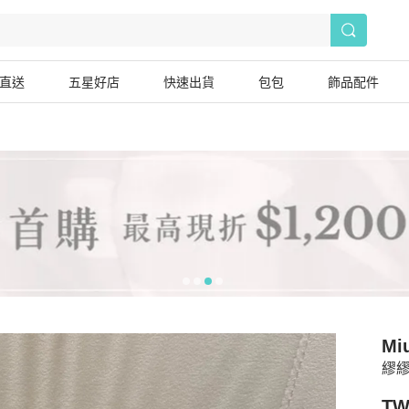
直送
五星好店
快速出貨
包包
飾品配件
Mi
繆繆
TW