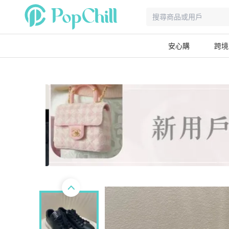
安心購
跨境