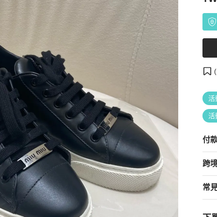
(
活
活
付
跨
常