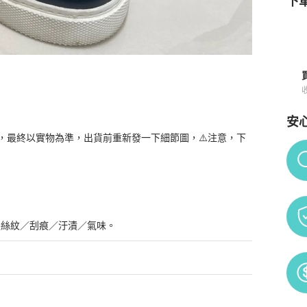
下單
安
詳情與購買須知
，最終以實物為準，出貨前重新發一下細節圖，⚠️注意，下
Po
髮絲紋／刮痕／汙漬／氣味。