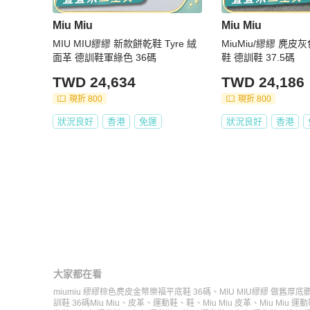
Miu Miu
Miu Miu
MIU MIU繆繆 新款餅乾鞋 Tyre 絨
MiuMiu/繆繆 麂皮
面革 德訓鞋軍綠色 36碼
鞋 德訓鞋 37.5碼
TWD 24,634
TWD 24,186
現折 800
現折 800
狀況良好
香港
免運
狀況良好
香港
大家都在看
miumiu 繆繆棕色麂皮金幣樂福平底鞋 36碼
、
MIU MIU繆繆 做舊厚底
訓鞋 36碼
Miu Miu
、
皮革
、
運動鞋
、
鞋
、
Miu Miu 皮革
、
Miu Miu 運