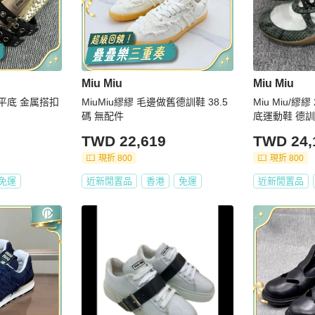
Miu Miu
Miu Miu
革 平底 金属搭扣
MiuMiu繆繆 毛邊做舊德訓鞋 38.5
Miu Miu/
碼 無配件
底運動鞋 德訓鞋
TWD 22,619
TWD 24,
現折 800
現折 800
免運
近新閒置品
香港
免運
近新閒置品