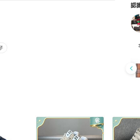
認
Po
子