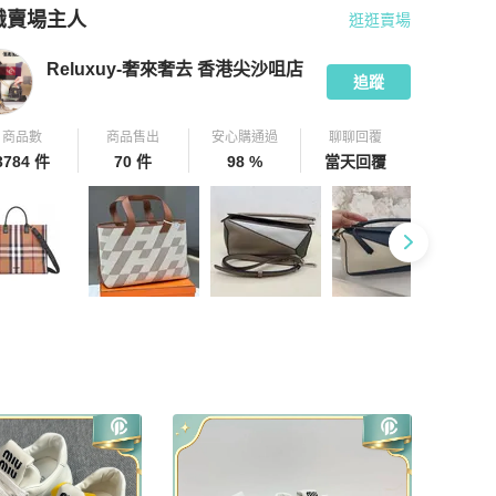
識賣場主人
逛逛賣場
pChill 拍拍圈嚴選賣家
Reluxuy-奢來奢去 香港尖沙咀店
介紹
Reluxuy-奢來奢去 香港尖沙咀店
追蹤
商品數
商品售出
安心購通過
聊聊回覆
3784 件
70 件
98 %
當天回覆