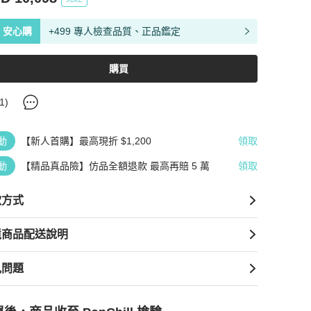
安心購
+499 專人檢查品質、正品鑑定
購買
1
)
動
【新人首購】最高現折 $1,200
領取
動
【精品真品險】仿品全額退款 最高再賠 5 萬
領取
款方式
境商品配送說明
見問題