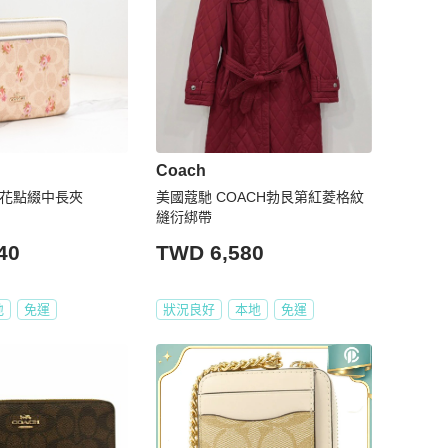
Coach
色小花點綴中長夾
美國蔻馳 COACH勃艮第紅菱格紋
縫衍綁帶
40
TWD 6,580
地
免運
狀況良好
本地
免運