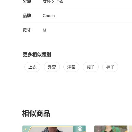
Coach
女裝
分類資訊
分類
女裝
上衣
女裝
/
上衣
推薦
Coach
Coach
精品
推薦清單
女裝
品牌介紹
品牌
Coach
尺寸
M
更多相似類別
更多
Coach
女裝
相似商品推薦
上衣
外套
洋裝
裙子
褲子
相似商品
更多相似
Coach
女裝
推薦精品