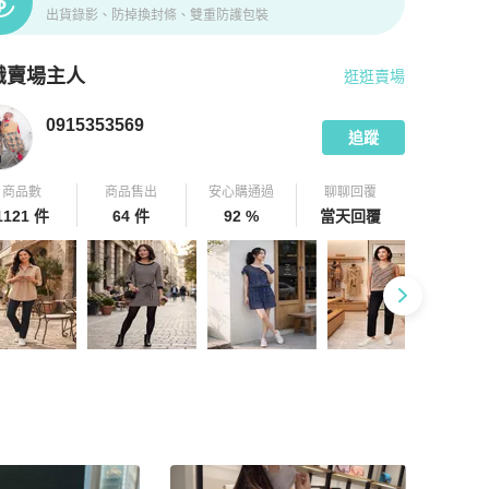
出貨錄影、防掉換封條、雙重防護包裝
識賣場主人
逛逛賣場
pChill 拍拍圈嚴選賣家
0915353569
介紹
0915353569
追蹤
商品數
商品售出
安心購通過
聊聊回覆
1121 件
64 件
92 %
當天回覆