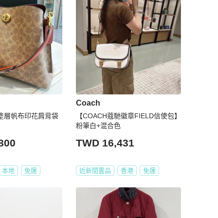
Coach
花塗層帆布印花肩背袋
【COACH蔻馳徽章FIELD信使包】
粉筆白+混合色
800
TWD 16,431
本地
免運
近新閒置品
香港
免運