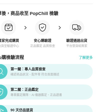
後，商品收至 PopChill 檢驗
買家完成購買
安心購驗證
驗證通過出貨
收貨至驗證中心
正品鑑定 品質檢查
平台發貨給買家
心購檢驗流程
了解更多
pChill拍拍圈正品驗證、安心購檢驗流程介紹
第一關：專人品質檢查
確認商品狀況、配件等 符合頁面描述
第二關：正品鑑定
專業鑑定團隊、AI 儀器鑑定、正品證書
90 天仿品退貨