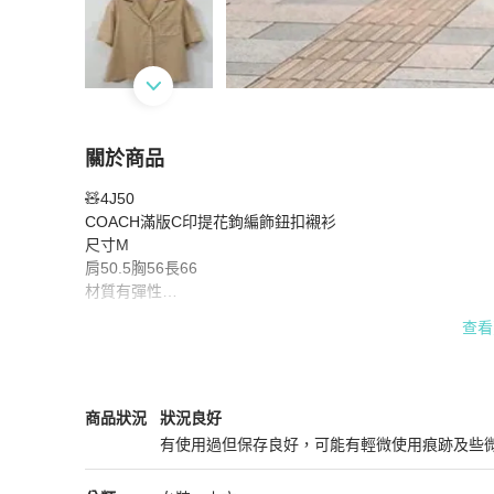
關於商品
關於
🧸4J50

COACH滿版C印提花鉤編飾鈕扣襯衫
商品詳情
COACH滿版C印提花鉤編飾鈕扣襯衫

尺寸M

肩50.5胸56長66

材質有彈性

購入近1.2萬

查看
94成新

二手商品高標勿入

商品售出不退
Coach
女裝
商品狀態與細節
商品狀況
狀況良好
有使用過但保存良好，可能有輕微使用痕跡及些
狀況良好