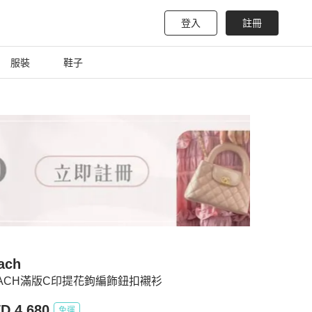
登入
註冊
服裝
鞋子
ach
ACH滿版C印提花鉤編飾鈕扣襯衫
D 4,680
免運