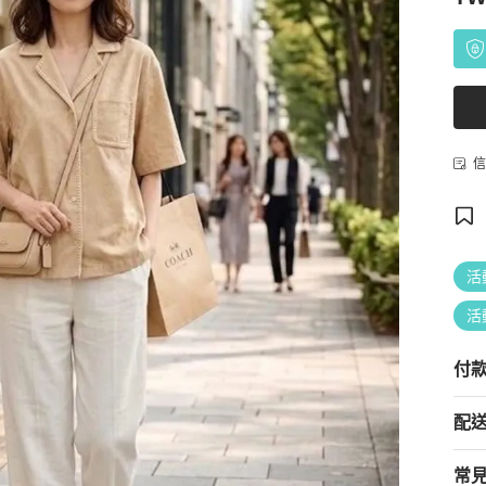
信
活
活
付
配
常