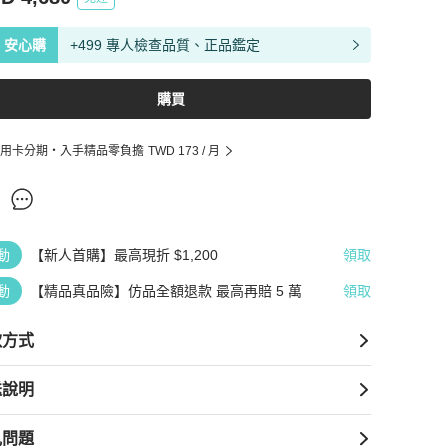
安心購
+499 專人檢查品質、正品鑑定
購買
用卡分期・入手精品零負擔
TWD 173
/ 月
動
【新人首購】最高現折 $1,200
領取
動
【精品真品險】仿品全額退款 最高再賠 5 萬
領取
款方式
送說明
見問題