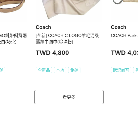
Coach
Coach
LOGO鏈帶斜背兩
[全新] COACH C LOGO羊毛混桑
COACH Par
白/奶茶)
蠶絲巾圍巾(珍珠粉)
TWD 4,800
TWD 4,0
運
全新品
本地
免運
狀況尚可
看更多