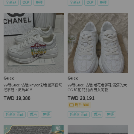
全新品
香港
免運
全新品
香港
免運
Gucci
Gucci
99新Gucci/古馳Rhyton彩色圖案低幫
99新Gucci 古馳 老花老爹鞋 滿滿的大
老爹鞋，尺碼40.5
GG 印花 特別酷 男女同款
TWD 19,388
TWD 20,191
現折 800
近新閒置品
香港
免運
近新閒置品
香港
免運