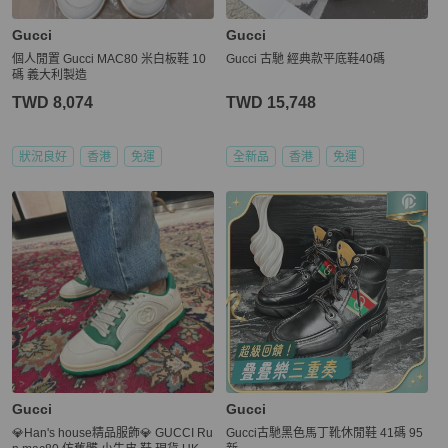
Gucci
Gucci
個人閒置 Gucci MAC80 米白板鞋 10
Gucci 古馳 經典款平底鞋40碼
碼 義大利製造
TWD 8,074
TWD 15,748
狀況良好
香港
免運
全新品
香港
免運
Gucci
Gucci
💎Han's house精品服飾💎 GUCCI Ru
Gucci古馳黑色馬丁靴休閒鞋 41碼 95