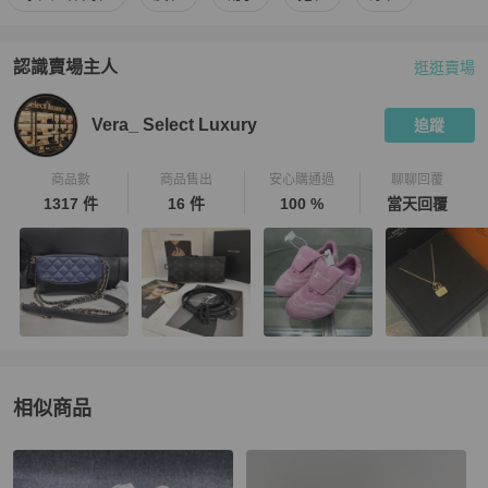
認識賣場主人
逛逛賣場
PopChill 拍拍圈嚴選賣家
Vera_ Select Luxury
介紹
Vera_ Select Luxury
追蹤
商品數
商品售出
安心購通過
聊聊回覆
1317 件
16 件
100 %
當天回覆
相似商品
更多相似
Gucci
男鞋
推薦精品