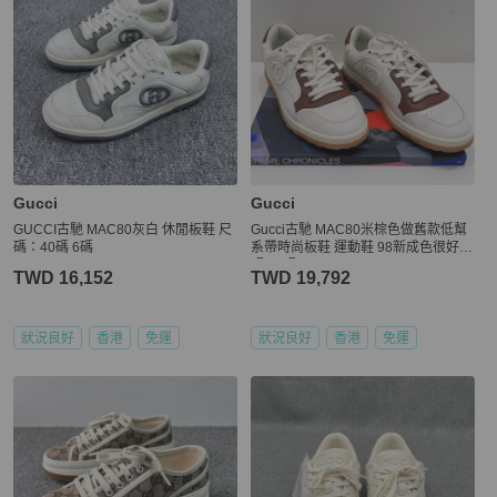
Gucci
Gucci
GUCCI古馳 MAC80灰白 休閒板鞋 尺
Gucci古馳 MAC80米棕色做舊款低幫
碼：40碼 6碼
系帶時尚板鞋 運動鞋 98新成色很好 8
碼/42碼
TWD 16,152
TWD 19,792
狀況良好
香港
免運
狀況良好
香港
免運