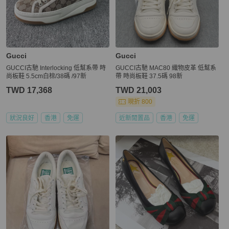
Gucci
Gucci
GUCCI古馳 Interlocking 低幫系帶 時
GUCCI古馳 MAC80 織物皮革 低幫系
尚板鞋 5.5cm白棕/38碼 /97新
帶 時尚板鞋 37.5碼 98新
TWD 17,368
TWD 21,003
現折 800
狀況良好
香港
免運
近新閒置品
香港
免運