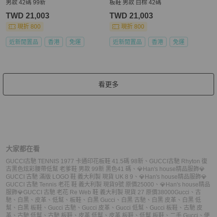
男款 42碼 99新
板鞋 男款 白棕 42碼
TWD 21,003
TWD 21,003
現折 800
現折 800
近新閒置品
香港
免運
近新閒置品
香港
免運
看更多
大家都在看
GUCCI古馳 TENNIS 1977 卡通印花板鞋 41.5碼 98新
、
GUCCI古馳 Rhyton 復
古黑色炫彩腰帶低幫 老爹鞋 男款 99新 黑色41 碼
、
💎Han's house精品服飾💎
GUCCI 古馳 滿版 LOGO 鞋 義大利製 ‎現貨 UK 8 9
、
💎Han's house精品服飾💎
GUCCI 古馳 Tennis 老花 鞋 義大利製 現貨9號 原價25000
、
💎Han's house精品
服飾💎GUCCI 古馳 老花 Re Web 鞋 義大利製 現貨 27 原價38000
Gucci
、
古
馳
、
白黑
、
皮革
、
低幫
、
板鞋
、
白黑 Gucci
、
白黑 古馳
、
白黑 皮革
、
白黑 低
幫
、
白黑 板鞋
、
Gucci 古馳
、
Gucci 皮革
、
Gucci 低幫
、
Gucci 板鞋
、
古馳 皮
革
、
古馳 低幫
、
古馳 板鞋
、
皮革 低幫
、
皮革 板鞋
、
低幫 板鞋
、
二手 Gucci
、
便