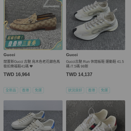
Gucci
Gucci
閒置新Gucci 古馳 烏木色老花銀色馬
Gucci古馳 Run 休閒板鞋 運動鞋 41.5
銜扣樂福鞋41碼 🧡
碼 /7.5碼 98新
TWD 16,964
TWD 14,137
全新品
香港
免運
狀況良好
香港
免運