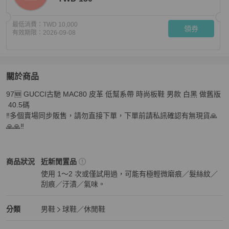
最低消費：
TWD 10,000
領券
有效期限：
2026-09-08
關於商品
關於
97🆕 GUCCI古馳 MAC80 皮革 低幫系帶 時尚板鞋 男款 白黑 做舊版
97🆕 GUCCI古馳 MAC80 皮革 低幫系帶 時尚板鞋 男款 白
 40.5碼

‼️多個賣場同步販售，請勿直接下單，下單前請私訊確認有無現貨🙏
🙏🙏‼️
Gucci
男鞋
商品狀態與細節
商品狀況
近新閒置品
使用 1～2 次或僅試用過，可能有極輕微磨痕／髮絲紋／
刮痕／汙漬／氣味。
近新閒置品
Gucci
男鞋
分類資訊
分類
男鞋
球鞋／休閒鞋
男鞋
/
球鞋／休閒鞋
推薦