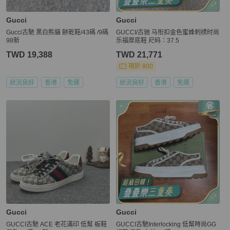
Gucci
Gucci
Gucci古馳 黑白熊貓 餅乾鞋/43碼 /9碼
GUCCI/古驰 马衔扣金色蜜蜂刺绣时尚
98新
乐福厚底鞋 尺码：37.5
TWD 19,388
TWD 21,771
現折 800
狀況良好
香港
免運
狀況良好
香港
免運
Gucci
Gucci
GUCCI古馳 ACE 老花滿印 低幫 板鞋
GUCCI古馳Interlocking 低幫時尚GG