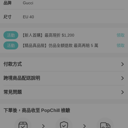
Gucci
Gucci
精品
推薦清單
男鞋
品牌介紹
品牌
Gucci
尺寸
EU
40
活動
【新人首購】最高現折 $1,200
領取
活動
【精品真品險】仿品全額退款 最高再賠 5 萬
領取
付款方式
跨境商品配送說明
常見問題
下單後，商品收至 PopChill 檢驗