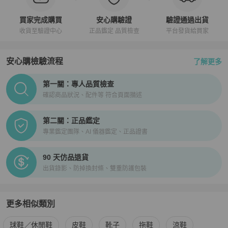
買家完成購買
安心購驗證
驗證通過出貨
收貨至驗證中心
正品鑑定 品質檢查
平台發貨給買家
安心購檢驗流程
了解更多
PopChill拍拍圈正品驗證、安心購檢驗流程介紹
第一關：專人品質檢查
確認商品狀況、配件等 符合頁面描述
第二關：正品鑑定
專業鑑定團隊、AI 儀器鑑定、正品證書
90 天仿品退貨
出貨錄影、防掉換封條、雙重防護包裝
更多相似類別
更多
Gucci
男鞋
相似商品推薦
球鞋／休閒鞋
皮鞋
靴子
拖鞋
涼鞋