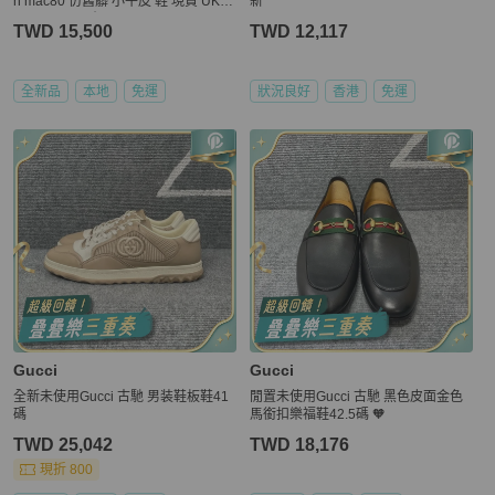
n mac80 仿舊髒 小牛皮 鞋 現貨 UK1
新
0.5 ～11.5 原價26000
TWD 15,500
TWD 12,117
全新品
本地
免運
狀況良好
香港
免運
Gucci
Gucci
全新未使用Gucci 古馳 男装鞋板鞋41
閒置未使用Gucci 古馳 黑色皮面金色
碼
馬銜扣樂福鞋42.5碼 🧡
TWD 25,042
TWD 18,176
現折 800