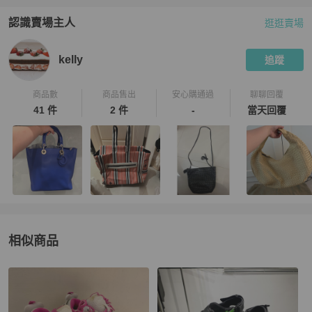
認識賣場主人
逛逛賣場
PopChill 拍拍圈嚴選賣家
kelly
介紹
kelly
追蹤
商品數
商品售出
安心購通過
聊聊回覆
41 件
2 件
-
當天回覆
相似商品
更多相似
Balenciaga
女鞋
推薦精品