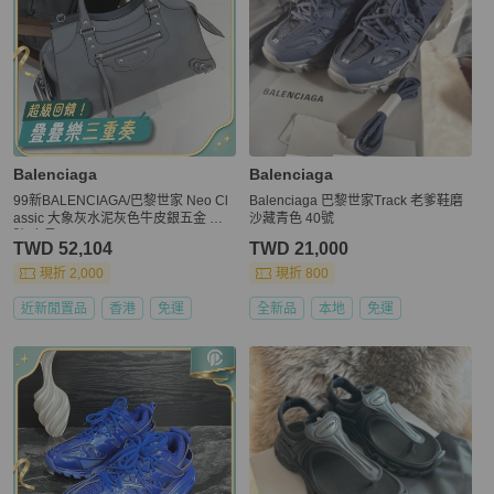
Balenciaga
Balenciaga
99新BALENCIAGA/巴黎世家 Neo Cl
Balenciaga 巴黎世家Track 老爹鞋磨
assic 大象灰水泥灰色牛皮銀五金 大
沙藏青色 40號
號 底長43.9。
TWD 52,104
TWD 21,000
現折 2,000
現折 800
近新閒置品
香港
免運
全新品
本地
免運