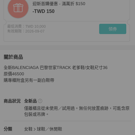
迎新首購優惠 - 滿萬折 $150
-TWD 150
最低消費：
TWD 10,000
領券
有效期限：
2026-09-07
關於商品
關於
全新BALENCIAGA 巴黎世家TRACK 老爹鞋/女鞋尺寸36

全新BALENCIAGA 巴黎世家TRACK 老爹鞋/女鞋尺寸36原
原價46500

購專櫃附盒另有一副白鞋帶
Balenciaga
女鞋
商品狀態與細節
商品狀況
全新品
僅離櫃且從未使用／試用過。無任何放置痕跡，可能含原
包裝或吊牌。
全新品
Balenciaga
女鞋
分類資訊
分類
女鞋
球鞋／休閒鞋
女鞋
/
球鞋／休閒鞋
推薦