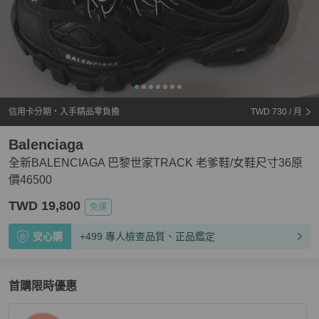
信用卡分期・入手精品零負擔
TWD 730
/ 月
Balenciaga
全新BALENCIAGA 巴黎世家TRACK 老爹鞋/女鞋尺寸36原
價46500
TWD 19,800
免運
安心購
+499 專人檢查品質、正品鑑定
首購限時優惠