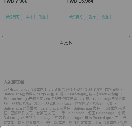
TWD 7,980
TWD 16,964
狀況尚可
本地
免運
狀況良好
香港
免運
看更多
大家都在看
97🆕Balenciaga巴黎世家 Triple S 做舊 網眼 運動鞋 低幫 老爹鞋 女款 白藍
、
Balenciaga巴黎世家 cargo 灰色 37 碼
、
Balenciaga巴黎世家track 灰粉色 36
碼
、
Balenciaga巴黎世家 Zen 足球鞋 薄底鞋 黑白 37碼
、
Balenciaga巴黎世家
3xl正品做舊老爹鞋 淺米色 38碼
Balenciaga
、
巴黎世家
、
老爹鞋
、
女鞋
、
Balenciaga 巴黎世家
、
Balenciaga 老爹鞋
、
Balenciaga 女鞋
、
巴黎世家 老爹
鞋
、
巴黎世家 女鞋
、
老爹鞋 女鞋
、
二手 Balenciaga
、
便宜 Balenciaga
、
小資
Balenciaga
、
熱門 Balenciaga
、
中古 Balenciaga
、
推薦 Balenciaga
、
二手 巴
黎世家
、
便宜 巴黎世家
、
小資 巴黎世家
、
熱門 巴黎世家
、
中古 巴黎世家
、
推薦
巴黎世家
、
二手 老爹鞋
、
便宜 老爹鞋
、
小資 老爹鞋
、
熱門 老爹鞋
、
中古 老爹
鞋
、
推薦 老爹鞋
、
二手 女鞋
、
便宜 女鞋
、
小資 女鞋
、
熱門 女鞋
、
中古 女鞋
、