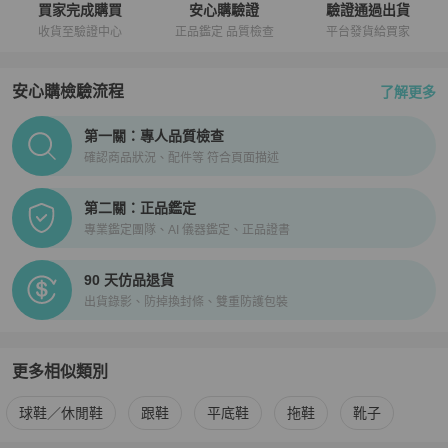
買家完成購買
安心購驗證
驗證通過出貨
收貨至驗證中心
正品鑑定 品質檢查
平台發貨給買家
安心購檢驗流程
了解更多
PopChill拍拍圈正品驗證、安心購檢驗流程介紹
第一關：專人品質檢查
確認商品狀況、配件等 符合頁面描述
第二關：正品鑑定
專業鑑定團隊、AI 儀器鑑定、正品證書
90 天仿品退貨
出貨錄影、防掉換封條、雙重防護包裝
更多相似類別
更多
Balenciaga
女鞋
相似商品推薦
球鞋／休閒鞋
跟鞋
平底鞋
拖鞋
靴子