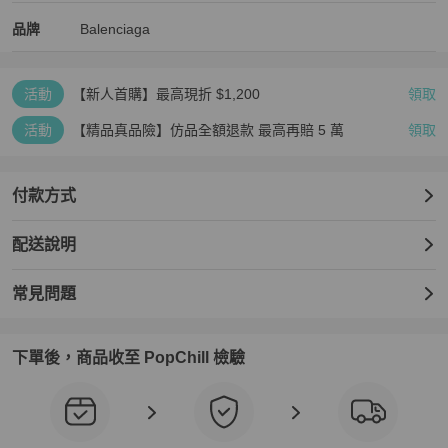
Balenciaga
Balenciaga
精品
推薦清單
女鞋
品牌介紹
品牌
Balenciaga
活動
【新人首購】最高現折 $1,200
領取
活動
【精品真品險】仿品全額退款 最高再賠 5 萬
領取
付款方式
配送說明
常見問題
下單後，商品收至 PopChill 檢驗