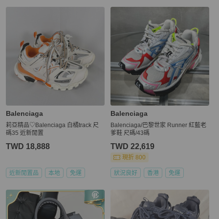
Balenciaga
Balenciaga
莉亞精品♡Balenciaga 白橘track 尺
Balenciaga/巴黎世家 Runner 紅藍老
碼35 近新閒置
爹鞋 尺碼/43碼
TWD 18,888
TWD 22,619
現折 800
近新閒置品
本地
免運
狀況良好
香港
免運