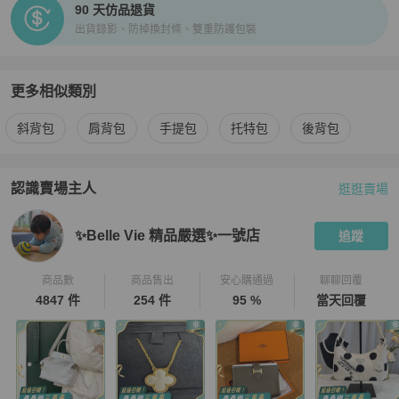
90 天仿品退貨
出貨錄影、防掉換封條、雙重防護包裝
更多相似類別
更多
Louis Vuitton
女包
相似商品推薦
斜背包
肩背包
手提包
托特包
後背包
認識賣場主人
逛逛賣場
PopChill 拍拍圈嚴選賣家
✨Belle Vie 精品嚴選✨一號店
介紹
✨Belle Vie 精品嚴選✨一號店
追蹤
商品數
商品售出
安心購通過
聊聊回覆
4847 件
254 件
95 %
當天回覆