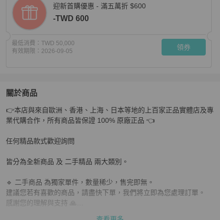
迎新首購優惠 - 滿五萬折 $600
-TWD 600
最低消費：
TWD 50,000
領券
有效期限：
2026-09-05
關於商品
關於
👉本店與來自歐洲、香港、上海、日本等地的上百家正品實體店及專
LV speedy Nano紅色棋盤格芯片款 17*12*10 98新配件
業代購合作，所有商品皆保證 100% 原廠正品 👈

任何精品款式歡迎詢問

皆分為全新商品 及 二手精品 兩大類別。

🔹 二手商品 為獨家單件，數量稀少，售完即無。

建議您若有喜歡的商品，請盡快下單，我們將立即為您處理訂單。

感謝您的理解與支持 🙏

查看更多