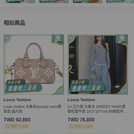
相似商品
更多相似
Louis Vuitton
女包
推薦精品
Louis Vuitton
Louis Vuitton
Louis Vuitton 大象灰speedy nano單
LV 芯片款 大象灰 SPEEDY NANO柔
肩包 晶片款
軟粒面牛皮 16.5*10*7cm 99新配件盒
子 塵袋
TWD 92,893
TWD 76,800
現折 2,000
現折 2,000