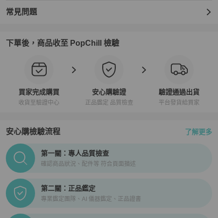
常見問題
下單後，商品收至 PopChill 檢驗
買家完成購買
安心購驗證
驗證通過出貨
收貨至驗證中心
正品鑑定 品質檢查
平台發貨給買家
安心購檢驗流程
了解更多
PopChill拍拍圈正品驗證、安心購檢驗流程介紹
第一關：專人品質檢查
確認商品狀況、配件等 符合頁面描述
第二關：正品鑑定
專業鑑定團隊、AI 儀器鑑定、正品證書