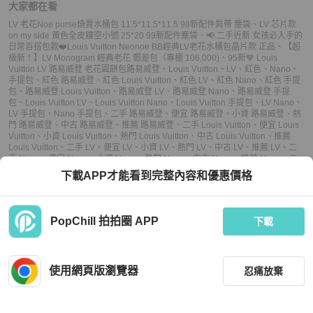
大家都在看
LV 老花Noe purse燒賣水桶包 11.5*11.5*11.5 98新配件肩帶 塵袋
、
LV 芯片款
on my side 黃色全皮鏤空小號 25*20 99新配件塵袋
、
📢 二手近新 女孩必入手的
日常百搭包款❤️Louis Vuitton Neonoe BB經典LV老花水桶包晶片款 正品
、
【超
級新！】LV Monogram 經典老花 郵差包（專櫃 106,000)
、
95新🤎 Louis
Vuitton LV 路易威登 老花圓餅包
路易威登
、
Louis Vuitton
、
LV
、
紅色
、
Nano
、
手提包
、
紅色 路易威登
、
紅色 Louis Vuitton
、
紅色 LV
、
紅色 Nano
、
紅色 手提
包
、
路易威登 Louis Vuitton
、
路易威登 LV
、
路易威登 Nano
、
路易威登 手提
包
、
Louis Vuitton LV
、
Louis Vuitton Nano
、
Louis Vuitton 手提包
、
LV Nano
、
LV 手提包
、
Nano 手提包
、
二手 路易威登
、
便宜 路易威登
、
小資 路易威登
、
熱
門 路易威登
、
中古 路易威登
、
推薦 路易威登
、
二手 Louis Vuitton
、
便宜 Louis
Vuitton
、
小資 Louis Vuitton
、
熱門 Louis Vuitton
、
中古 Louis Vuitton
、
推薦
Louis Vuitton
、
二手 LV
、
便宜 LV
、
小資 LV
、
熱門 LV
、
中古 LV
、
推薦 LV
、
二
手 Nano
、
便宜 Nano
、
小資 Nano
、
熱門 Nano
、
中古 Nano
、
推薦 Nano
、
二
手 手提包
、
便宜 手提包
、
小資 手提包
、
熱門 手提包
、
中古 手提包
、
推薦 手提
下載APP才能看到完整內容和優惠價格
包
PopChill 拍拍圈 APP
下載
上架
使用網頁版瀏覽器
忍痛放棄
議價
購買