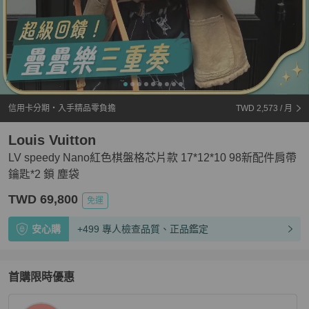
信用卡分期・入手精品零負擔
TWD 2,573
/ 月
Louis Vuitton
LV speedy Nano紅色棋盤格芯片款 17*12*10 98新配件肩帶
鑰匙*2 鎖 塵袋
TWD 69,800
免運
安心購
+499 專人檢查品質、正品鑑定
首購限時優惠