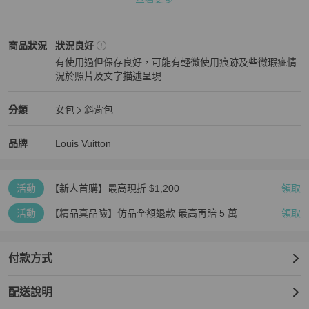
📌 下單前請務必確認：

✔ 商品是否仍有庫存

✔ 尺寸是否合適

Louis Vuitton
女包
商品狀態與細節
商品狀況
狀況良好
再次感謝您的配合與體諒 🙏

有使用過但保存良好，可能有輕微使用痕跡及些微瑕疵情
況於照片及文字描述呈現
💳 支援 零卡分期付款，歡迎隨時私訊洽詢！

狀況良好
⚠️ 注意事項：二手商品售出後恕不接受退換貨，敬請理解。
Louis Vuitton
女包
分類資訊
分類
女包
斜背包
女包
/
斜背包
推薦
Louis Vuitton
Louis Vuitton
精品
推薦清單
女包
品牌介紹
品牌
Louis Vuitton
活動
【新人首購】最高現折 $1,200
領取
活動
【精品真品險】仿品全額退款 最高再賠 5 萬
領取
付款方式
配送說明