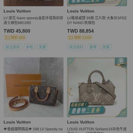
Louis Vuitton
Louis Vuitton
LV 原花 Nano speedy金釦手提肩斜背
LV路易威登 99新 芯片款 大象灰SPEE
波士頓包M81085
DY NANO 枕頭包
TWD 45,800
TWD 88,854
現折 800
現折 2,000
狀況良好
本地
免運
狀況良好
香港
免運
Louis Vuitton
Louis Vuitton
💗香緹國際精品💗 598 LV Speedy na
LOUIS VUITTON SpNano16灰色牛皮