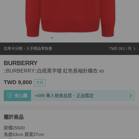
信用卡分期・入手精品零負擔
TWD 361
/ 月
BURBERRY
::BURBERRY::白底黑字樣 紅色長袖針織衣 xs
TWD 9,800
免運
安心購
+499 專人檢查品質、正品鑑定
關於商品
關於
原價25500

::BURBERRY::白底黑字樣 紅色長袖針織衣 xs
商品詳情與
長度63cm 肩寬37cm
