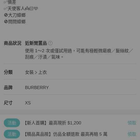
✅價差

✅天使客人👼🏻🩵

🚫大刀蟑螂

🚫問問蟑螂
BURBERRY
女裝
商品狀態與細節
商品狀況
近新閒置品
使用 1～2 次或僅試用過，可能有極輕微磨痕／髮絲紋／
刮痕／汙漬／氣味。
近新閒置品
BURBERRY
女裝
分類資訊
分類
女裝
上衣
女裝
/
上衣
推薦
BURBERRY
BURBERRY
精品
推薦清單
女裝
品牌介紹
品牌
BURBERRY
尺寸
XS
活動
【新人首購】最高現折 $1,200
領取
活動
【精品真品險】仿品全額退款 最高再賠 5 萬
領取