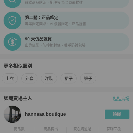
確認商品狀況、配件等 符合頁面描述
第二關：正品鑑定
專業鑑定團隊、AI 儀器鑑定、正品證書
90 天仿品退貨
出貨錄影、防掉換封條、雙重防護包裝
更多相似類別
更多
BURBERRY
女裝
相似商品推薦
上衣
外套
洋裝
裙子
褲子
認識賣場主人
逛逛賣場
PopChill 拍拍圈嚴選賣家
hannaaa boutique
介紹
hannaaa boutique
追蹤
商品數
商品售出
安心購通過
聊聊回覆