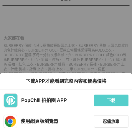
大家都在看
BURBERRY 倫敦 卡其反褶格紋長版戰馬上衣
、
BURBERRY 黑標 大戰馬條紋經
典色針織背心
、
BURBERRY GOLF 夏款立領橫條超彈戰馬POLO上衣
、
BURBERRY 藍標 字母七分袖長版傘狀上衣
、
BURBERRY GOLF 紅色POLO戰
馬
BURBERRY
、
紅色
、
針織
、
長袖
、
上衣
、
紅色 BURBERRY
、
紅色 針織
、
紅
色 長袖
、
紅色 上衣
、
BURBERRY 針織
、
BURBERRY 長袖
、
BURBERRY 上
衣
、
針織 長袖
、
針織 上衣
、
長袖 上衣
、
二手 BURBERRY
、
便宜
BURBERRY
、
小資 BURBERRY
、
熱門 BURBERRY
、
中古 BURBERRY
、
推
薦 BURBERRY
、
二手 長袖
、
便宜 長袖
、
小資 長袖
、
熱門 長袖
、
中古 長袖
、
推
下載APP才能看到完整內容和優惠價格
薦 長袖
、
二手 上衣
、
便宜 上衣
、
小資 上衣
、
熱門 上衣
、
中古 上衣
、
推薦 上衣
PopChill 拍拍圈 APP
下載
上架
使用網頁版瀏覽器
忍痛放棄