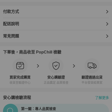
付款方式
配送說明
常見問題
下單後，商品收至 PopChill 檢驗
買家完成購買
安心購驗證
驗證通過出貨
收貨至驗證中心
正品鑑定 品質檢查
平台發貨給買家
安心購檢驗流程
了解更多
PopChill拍拍圈正品驗證、安心購檢驗流程介紹
第一關：專人品質檢查