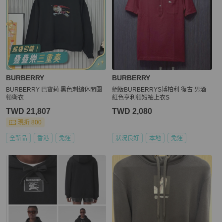
BURBERRY
BURBERRY
BURBERRY 巴寶莉 黑色刺繡休閒圓
絕版BURBERRYS博柏利 復古 男酒
領衛衣
紅色亨利領短袖上衣S
TWD 21,807
TWD 2,080
現折 800
全新品
香港
免運
狀況良好
本地
免運