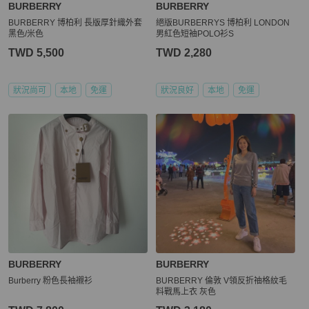
BURBERRY
BURBERRY
BURBERRY 博柏利 長版厚針織外套
絕版BURBERRYS 博柏利 LONDON
黑色/米色
男紅色短袖POLO衫S
TWD 5,500
TWD 2,280
狀況尚可
本地
免運
狀況良好
本地
免運
BURBERRY
BURBERRY
Burberry 粉色長袖襯衫
BURBERRY 倫敦 V領反折䄂格紋毛
料戰馬上衣 灰色