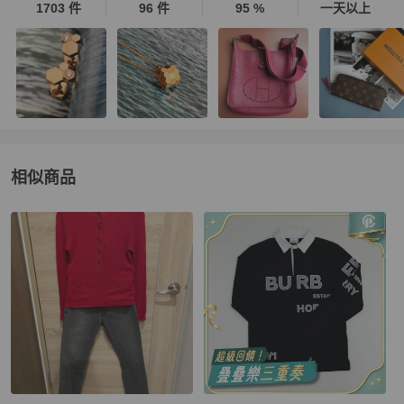
1703 件
96 件
95 %
一天以上
相似商品
更多相似
BURBERRY
女裝
推薦精品