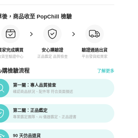
後，商品收至 PopChill 檢驗
買家完成購買
安心購驗證
驗證通過出貨
收貨至驗證中心
正品鑑定 品質檢查
平台發貨給買家
心購檢驗流程
了解更多
pChill拍拍圈正品驗證、安心購檢驗流程介紹
第一關：專人品質檢查
確認商品狀況、配件等 符合頁面描述
第二關：正品鑑定
專業鑑定團隊、AI 儀器鑑定、正品證書
90 天仿品退貨