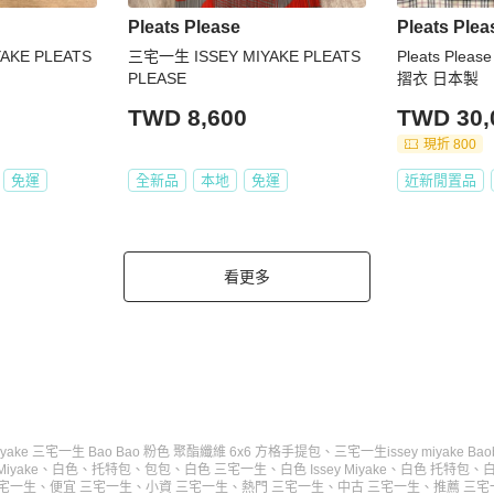
Pleats Please
Pleats Plea
AKE PLEATS
三宅一生 ISSEY MIYAKE PLEATS
Pleats Ple
PLEASE
摺衣 日本製
TWD 8,600
TWD 30,
現折 800
免運
全新品
本地
免運
近新閒置品
看更多
 Miyake 三宅一生 Bao Bao 粉色 聚酯纖維 6x6 方格手提包
、
三宅一生issey miyake Ba
Miyake
、
白色
、
托特包
、
包包
、
白色 三宅一生
、
白色 Issey Miyake
、
白色 托特包
、
三宅一生
、
便宜 三宅一生
、
小資 三宅一生
、
熱門 三宅一生
、
中古 三宅一生
、
推薦 三宅