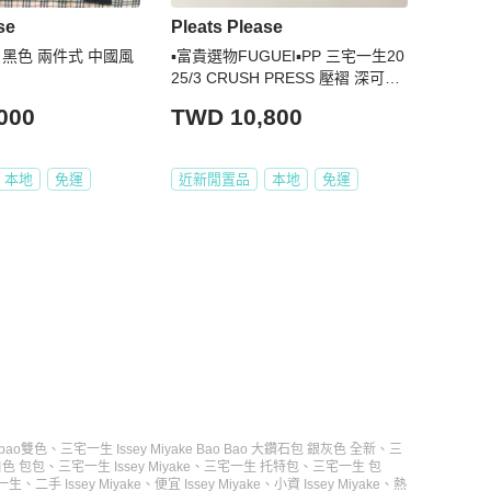
se
Pleats Please
ase 黑色 兩件式 中國風
▪️富貴選物FUGUEI▪️PP 三宅一生20
25/3 CRUSH PRESS 壓褶 深可可
色平面立體紋路外套 排釦
000
TWD 10,800
本地
免運
近新閒置品
本地
免運
obao雙色
、
三宅一生 Issey Miyake Bao Bao 大鑽石包 銀灰色 全新
、
三
白色 包包
、
三宅一生 Issey Miyake
、
三宅一生 托特包
、
三宅一生 包
一生
、
二手 Issey Miyake
、
便宜 Issey Miyake
、
小資 Issey Miyake
、
熱