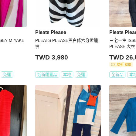
Pleats Please
Pleats Plea
SEY MIYAKE
PLEATS PLEASE黑白條六分燈籠
三宅一生 ISSEY
褲
PLEASE 大衣
TWD 3,980
TWD 26,
現折 800
免運
近新閒置品
本地
免運
全新品
本