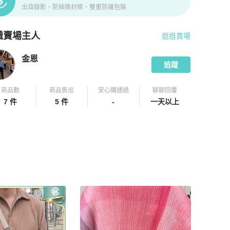
出貨錄影、防掉換封條、雙重防護包裝
識賣場主人
逛逛賣場
pChill 拍拍圈嚴選賣家
金恩
介紹
金恩
追蹤
商品數
商品售出
安心購通過
聊聊回覆
7 件
5 件
-
一天以上