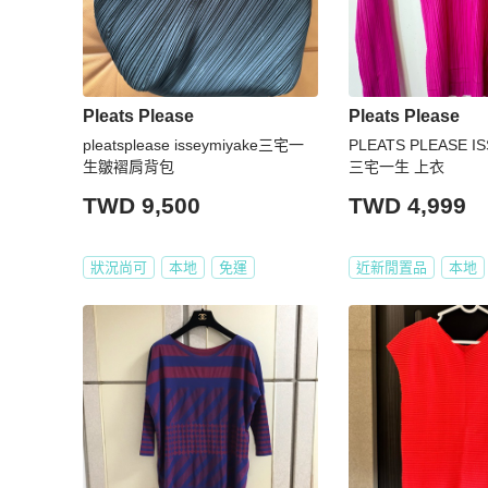
Pleats Please
Pleats Please
pleatsplease isseymiyake三宅一
PLEATS PLEASE IS
生皺褶肩背包
三宅一生 上衣
TWD 9,500
TWD 4,999
狀況尚可
本地
免運
近新閒置品
本地